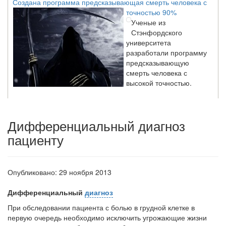
точностью 90%
Ученые из
Стэнфордского
университета
разработали программу
предсказывающую
смерть человека с
высокой точностью.
Зарплата врачей в 2018 году превысит средний доход
Дифференциальный диагноз
россиян в два раза
Глава Минздрава РФ
пациенту
Вероника Скворцова
опровергла
сообщение о падении
Опубликовано: 29 ноября 2013
доходов медицинских
работников в
Дифференциальный
диагноз
ближайшие годы. Она
заявила об этом на
При обследовании пациента с болью в груд­ной клетке в
встрече с журналистами ведущих...
первую очередь необходимо ис­ключить угрожающие жизни