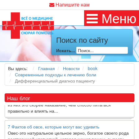
Напишите нам
Меню
Поиск по сайту
Как я заболел во время локдауна?
Это странная ситуация: вы соблюдали все меры
Искать...
предосторожности COVID-19 (вы почти все время дома),
но, тем не менее, вы каким-то образом простудились. Вы
можете задаться...
Вы здесь:
Главная
Новости
book
Современные подходы к лечению боли
Дифференциальный диагноз пациенту
5 причин обратить внимание на средиземноморскую диету
Как
диетолог
, я вижу, что многие причудливые диеты
приходят в нашу
жизнь
и быстро исчезают из нее. Многие
Наш блог
из них это скорее наказание, чем способ питаться
правильно и влиять на...
7 Фактов об овсе, которые могут вас удивить
Овес-это натуральное цельное зерно, богатое своего рода
растворимой клетчаткой, которая может помочь вывести