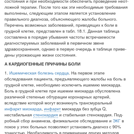
состояния и при необходимости обеспечить проведение неот­
ложной терапии. После того как эти необходи­мые требования
Местная анестезия развивает кардиотоксичность
выполнены, следующим эта­пом является установление
Федеральная служба по
правильного диаг­ноза, объясняющего жалобы больного.
надзору в сфере
Пере­чень возможных заболеваний, приводящих к боли в
здравоохранения озвучила
грудной клетке, представлен в табл. 18.1. Данная таблица
тревожную статистику. Она
составлена в порядке убыва­ния частоты встречаемости
касаются увеличения риска
диагностируемых заболеваний в первичном звене
острой кардиотоксичности и
здравоохране­ния, однако в первую очередь в таблице приве­
роста сопутствующих
дены угрожающие жизни состояния.
осложнений от...
А КАРДИОГЕННЫЕ ПРИЧИНЫ БОЛИ
1.
Ишемическая болезнь сердца
. На пер­вом этапе
Закон о праве родителей находиться с детьми в
обследования пациента, предъявля­ющего жалобы на боль в
реанимации внесен в Госдуму
грудной клетке, необ­ходимо исключить ишемию миокарда.
Соответствующий
Боль в грудной клетке при ишемии миокарда обуслов­лена
различной степенью обтурации коронар­ных артерий,
законопроект внесен в
вследствие которой могут воз­никнуть трансмуральный
палату на
инфаркт миокарда
,
инфаркт
миокарда без зубца Q,
рассмотрение. Суть его
нестабильная
стенокардия
и стабильная стенокардия. Под­
заключается в
робный сбор анамнеза, физикальное обследо­вание и
ЭКГ
в
нахождении одного из
покое у этих больных позволяют установить диагноз с 90%
родителей в
точностью. Необхо­димость в применении других методов