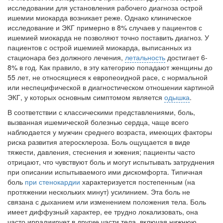
больничной палате
иссле­довании для установления рабочего диагноза острой
бесплатно, в течении всего срока лечения...
ишемии миокарда возникает реже. Однако клиническое
исследование и ЭКГ при­мерно в 8% случаев у пациентов с
ишемией миокарда не позволяют точно поставить диа­гноз. У
пациентов с острой ишемией миокарда, выписанных из
стационара без должного лече­ния,
летальность
достигает 6-
8% в год. Как правило, в эту категорию попадают женщины до
55 лет, не относящиеся к европеоидной расе, с нормальной
или неспецифической в ди­агностическом отношении картиной
ЭКГ, у ко­торых основным симптомом является
одышка
.
В соответствии с классическими представ­лениями, боль,
вызванная ишемической болез­нью сердца, чаще всего
наблюдается у мужчин среднего возраста, имеющих факторы
риска развития атеросклероза. Боль ощущается в виде
тяжести, давления, стеснения и жжения; пациенты часто
отрицают, что чувствуют боль и могут испытывать затруднения
при описании испытываемого ими дискомфорта. Типичная
боль
при стенокардии
характеризуется посте­пенным (на
протяжении нескольких минут) усилинием. Эта боль не
связана с дыханием или изменением положения тела. Боль
имеет диффузный характер, ее трудно локализовать, она
часто иррадиирует в другие части тела, включая нижнюю