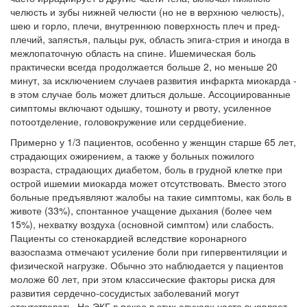
челюсть и зубы нижней че­люсти (но не в верхнюю челюсть),
шею и горло, плечи, внутреннюю поверхность плеч и пред­
плечий, запястья, пальцы рук, область эпига-стрия и иногда в
межлопаточную область на спине. Ишемическая боль
практически всегда продолжается больше 2, но меньше 20
минут, за исключением случаев развития инфаркта миокарда -
в этом случае боль может длиться дольше. Ассоциированные
симптомы включа­ют одышку, тошноту и рвоту, усиленное
пото­отделение, головокружение или сердцебиение.
Примерно у 1/3 пациентов, особенно у женщин старше 65 лет,
страдающих ожире­нием, а также у больных пожилого
возраста, страдающих диабетом, боль в грудной клетке при
острой ишемии миокарда может отсут­ствовать. Вместо этого
больные предъявляют жалобы на такие симптомы, как боль в
животе (33%), спонтанное учащение дыхания (более чем
15%), нехватку воздуха (основной сим­птом) или слабость.
Пациенты со стенокардией вследствие коронарного
вазоспазма отмечают усиление боли при гипервентиляции и
физи­ческой нагрузке. Обычно это наблюдается у пациентов
моложе 60 лет, при этом классиче­ские факторы риска для
развития сердечно-со­судистых заболеваний могут
отсутствовать. На ЭКГ в покое в этих случаях часто выявляет­