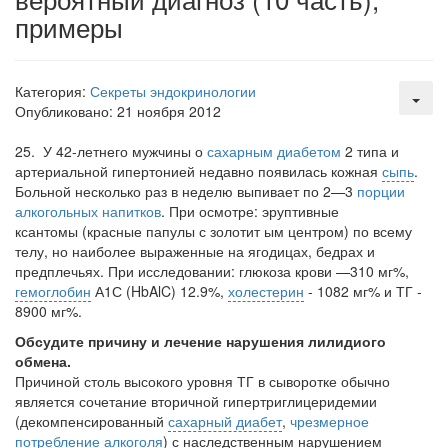
примеры
Категория:
Секреты эндокринологии
Опубликовано: 21 ноября 2012
25.
У 42-летнего мужчины о
сахарным диабетом
2 типа и
артериальной гипертонией недавно появилась кожная
сыпь
.
Больной несколько раз в неделю выпивает по 2—3
порции
алкогольных напитков
. При осмотре: эруптивные
ксантомы (красные папулы с золотит ым центром) по всему
телу, но наиболее выраженные на ягодицах, бедрах и
предплечьях. При исследовании: глюкоза крови —310 мг%,
гемоглобин
А1С (HbAlC) 12.9%,
холестерин
- 1082 мг% и ТГ -
8900 мг%.
Обсудите причину и лечение нарушения лилидиого
обмена.
Причиной столь высокого уровня ТГ в сыворотке обычно
является сочетание вторичной гипертриглицеридемии
(декомпенсированный
сахарный диабет
,
чрез­мерное
потребление алкоголя
) с наследственным нарушением