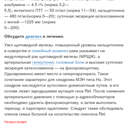
альбумина — 4.5 г% (норма 3,2—
5,5), интактного ПТГ — 55 пг/мл (норма 11—54), кальцитонина
— 480 пг/мл(норма 0—20); суточная экскреция катехоламинов
с мочой —1225 мкг (норма
0—200).
Обсудите
диагноз
и лечение.
Узел щитовидной железы, повышенный уровень кальцитонина
в сыворотке и
се­мейный анамнез
рака указывают на
медуллярный рак щитовидной железы (МРЩЖ), а
артериальная
гипертония
,
головные боли
и высокая суточная
экскре­ция катехоламинов — на феохромоцитому.
Одновременно имеет место и гиперпара­тиреоз. Такое
сочетание характерно для синдрома МЭН типа На. Этот
синдром наследуется аутосомно-доминантным путем, в его
основе лежит зародышевая мута­ция гена Ret. После снижения
артериального давления с помощью р-адреноблокаторов
необходимо удалить феохромоцитому, а затем выполнить
тиреоид- и паратирео-идэктомию. Следует также обследовать
членов семьи больной на носительство он­когена Ret.
Назад в раздел