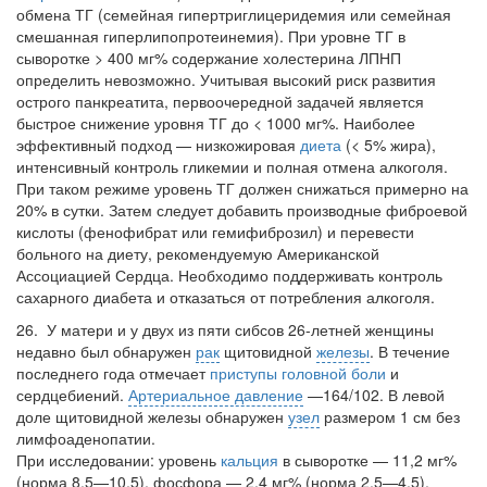
обмена ТГ (семейная гипертриглицеридемия или семейная
смешанная гиперлипопротеинемия). При уровне ТГ в
сыворотке > 400 мг% содержание холестерина ЛПНП
определить невозможно. Учитывая высокий риск развития
острого панкреатита, первоочеред­ной задачей является
быстрое снижение уровня ТГ до < 1000 мг%. Наиболее
эффек­тивный подход — низкожировая
диета
(< 5% жира),
интенсивный контроль глике­мии и полная отмена алкоголя.
При таком режиме уровень ТГ должен снижаться примерно на
20% в сутки. Затем следует добавить производные фиброевой
кислоты (фенофибрат или гемифиброзил) и перевести
больного на диету, рекомендуемую Американской
Ассоциацией Сердца. Необходимо поддерживать контроль
сахарно­го диабета и отказаться от потребления алкоголя.
26. У матери и у двух из пяти сибсов 26-летней женщины
недавно был обнаружен
рак
щитовидной
железы
. В течение
последнего года отмечает
приступы головной боли
и
сердцебиений.
Артериальное давление
—164/102. В левой
доле щитовидной железы обнаружен
узел
размером 1 см без
лимфоаденопатии.
При исследовании: уровень
кальция
в сыворотке — 11,2 мг%
(норма 8,5—10,5), фосфора — 2,4 мг% (норма 2,5—4,5),