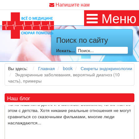
Напишите нам
Меню
В какое время дня лучше всего принимать витамины?
Если вы принимаете витаминные и минеральные добавки в
надежде укрепить свое здоровье, вы можете задаться
Поиск по сайту
вопросом: “Есть ли лучшее время дня для приема
витаминов
?”
Искать...
Вы здесь:
Главная
book
Секреты эндокринологии
Эндокринные заболевания, вероятный диагноз (10
часть), примеры
Ключ к счастливому партнерству
Наш блог
Ты хочешь жить долго и счастливо. Возможно, ты мечтал об
этом с детства. Хотя никакие реальные отношения не могут
сравниться со сказочными фильмами, многие люди
наслаждаются...