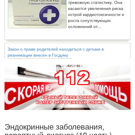
касаются увеличения риска
острой кардиотоксичности и
роста сопутствующих
осложнений от...
Закон о праве родителей находиться с детьми в
реанимации внесен в Госдуму
Соответствующий
законопроект внесен в
палату на
рассмотрение. Суть его
заключается в
нахождении одного из
родителей в
больничной палате
бесплатно, в течении всего срока лечения...
Эндокринные заболевания,
вероятный диагноз (10 часть),