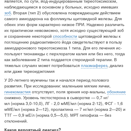
больничной палате
является, по сути, йод-индуцированным тирео­токсикозом,
наблюдающимся в основном у больных, исходно имевших
бесплатно, в течении всего срока лечения...
зоб
. Вторая (тип 2) обусловлена повреждающим действием
самого амиодарона на фолликулы щитовидной железы. Для
обеих этих форм характерно низкое ПРИ. Надежно разли­чить
их практически невозможно, хотя исходно существующий зоб
и сохранение некоторой
способности
щитовидной железы к
поглощению радиоактивного йода сви­детельствуют в пользу
амиодаронового тиреотоксикоза 1 типа. Для его лечения ис­
пользуют тионамиды с перхлоратом калия или без него, тогда
как заболевание 2 ти­па поддается стероидной терапии. В
тяжелых случаях может потребоваться
плазмаферез
, диализ
или даже тиреоидэктомия
У 20-летнего мужчины так и начался период полового
развития. При исследовании: маленькие мягкие яички,
гинекомастия
отсутствует, поля зрения нор-мальны,
обоняние
снижено. Уровень тестостерона в сыворотке — 0,7 нг/
мл (норма 3,0-10,0), ЛГ - 2,0 мМЕ/мл (норма 2-12), ФСГ - 1,6
мМЕ/мл (норма 2—12), пролактина — 7 нг/мл (норма 2—20) и
ТТГ — 0,9 мЕ/л (норма 0,5—5,0). МРТ гипофиза — без
отклонений.
Каков вероятный диагноз?