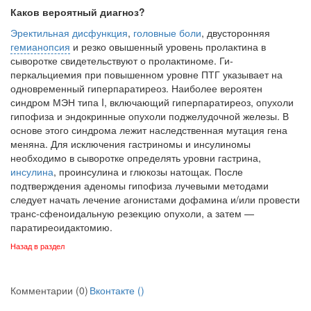
Каков вероятный диагноз?
Эректильная дисфункция
,
головные боли
, двусторонняя
гемианопсия
и резко овышенный уровень пролактина в
сыворотке свидетельствуют о пролактиноме. Ги­
перкальциемия при повышенном уровне ПТГ указывает на
одновременный гипер­паратиреоз. Наиболее вероятен
синдром МЭН типа I, включающий гиперпаратире­оз, опухоли
гипофиза и эндокринные опухоли поджелудочной железы. В
основе это­го синдрома лежит наследственная мутация гена
меняна. Для исключения гастрино­мы и инсулиномы
необходимо в сыворотке определять уровни гастрина,
инсулина
, проинсулина и глюкозы натощак. После
подтверждения аденомы гипофиза лучевы­ми методами
следует начать лечение агонистами дофамина и/или провести
транс-сфеноидальную резекцию опухоли, а затем —
паратиреоидактомию.
Назад в раздел
Комментарии (0)
Вконтакте (
)