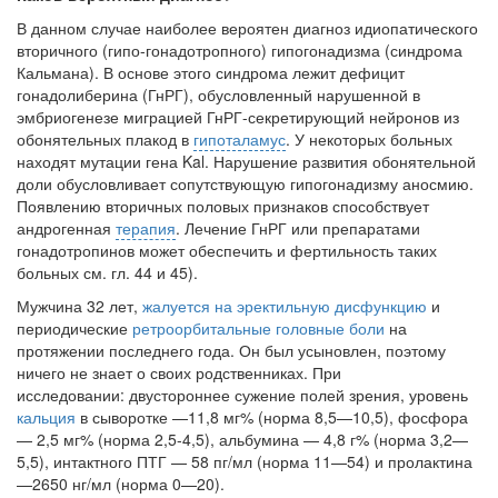
В данном случае наиболее вероятен диагноз идиопатического
вторичного (гипо-гонадотропного) гипогонадизма (синдрома
Кальмана). В основе этого синдрома ле­жит дефицит
гонадолиберина (ГнРГ), обусловленный нарушенной в
эмбриогенезе миграцией ГнРГ-секретирующий нейронов из
обонятельных плакод в
гипоталамус
. У некоторых больных
находят мутации гена Kal. Нарушение развития обонятель­ной
доли обусловливает сопутствующую гипогонадизму аносмию.
Появлению вто­ричных половых признаков способствует
андрогенная
терапия
. Лечение ГнРГ или препаратами
гонадотропинов может обеспечить и фертильность таких
больных см. гл. 44 и 45).
Мужчина 32 лет,
жалуется на эректильную дисфункцию
и
периодические
ретроорбитальные головные боли
на
протяжении последнего года. Он был усыновлен, поэтому
ничего не знает о своих родственниках. При
исследовании: двустороннее сужение полей зрения, уровень
кальция
в сыворотке —11,8 мг% (норма 8,5—10,5), фосфора
— 2,5 мг% (норма 2,5-4,5), альбумина — 4,8 г% (норма 3,2—
5,5), интактного ПТГ — 58 пг/мл (норма 11—54) и пролактина
—2650 нг/мл (норма 0—20).