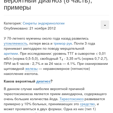
примеры
Местная анестезия развивает кардиотоксичность
Федеральная служба по
надзору в сфере
здравоохранения озвучила
Категория:
Секреты эндокринологии
тревожную статистику. Она
Опубликовано: 21 ноября 2012
касаются увеличения риска
острой кардиотоксичности и
У 70-летнего мужчины около года назад развились
роста сопутствующих
утомляемость
,
потеря веса и
тремор рук
. Почти 3 года
осложнений от...
принимает амподарен по поводу мерцательной
аритмии
. При исследовании: уровень ТТГ в сыворотке < 0,01
мБ/л (норма 0,5-5,0), свободный Т
- 3,35 нг% (норма 0,7-2,7),
4
ПРИ за 6 часов - 2,7% и за 24 часа — 4.1%. При сканировании
Закон о праве родителей находиться с детьми в
щитовидной
железы
— неравномерное (пятнистое)
реанимации внесен в Госдуму
накопление изотопа.
Соответствующий
законопроект внесен в
Каков вероятный
диагноз
?
палату на
В данном случае наиболее вероятной причиной
рассмотрение. Суть его
тиреотоксикокоза является при­ем амиодарона, содержащего
заключается в
очень большие количества йода.
Тиреотоксикоз
разви­вается
нахождении одного из
примерно у 10% больных, принимающих это
средство
, и
родителей в
может проявляться в двух формах. Одна из них (тип 1)