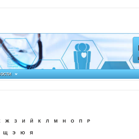
ВОСТИ
Ё
Ж
З
И
Й
К
Л
М
Н
О
П
Р
Щ
Э
Ю
Я