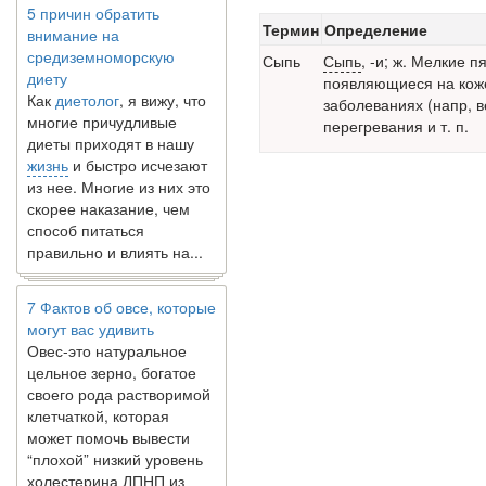
5 причин обратить
внимание на
Термин
Определение
средиземноморскую
Сыпь
Сыпь
,
-и; ж. Мелкие пя
диету
появляющиеся на коже
Как
диетолог
, я вижу, что
заболеваниях (напр, в
многие причудливые
перегревания и т. п.
диеты приходят в нашу
жизнь
и быстро исчезают
из нее. Многие из них это
скорее наказание, чем
способ питаться
правильно и влиять на...
7 Фактов об овсе, которые
могут вас удивить
Овес-это натуральное
цельное зерно, богатое
своего рода растворимой
клетчаткой, которая
может помочь вывести
“плохой” низкий уровень
холестерина ЛПНП из