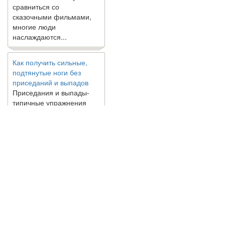
сравниться со
сказочными фильмами,
многие люди
наслаждаются...
Как получить сильные,
подтянутые ноги без
приседаний и выпадов
Приседания и выпады-
типичные упражнения
для укрепления мышц
нижней части тела. Хотя
они чрезвычайно
распространены, они не
могут быть безопасным
вариантом для всех.
Некоторые...
Создана программа
© 2010 - 2021 / 03-Ektb.ru
Сайт о 
предсказывающая смерть
человека с точностью
90%