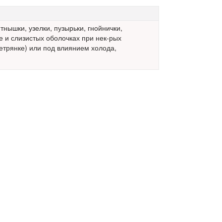
тнышки, узелки, пузырьки, гнойнички,
 и слизистых оболочках при нек-рых
етрянке) или под влиянием холода,