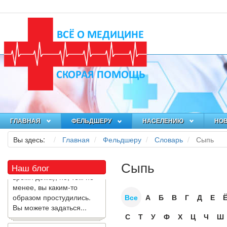
Как я заболел во время
локдауна?
ГЛАВНАЯ
ФЕЛЬДШЕРУ
НАСЕЛЕНИЮ
НО
Это странная ситуация:
Вы здесь:
Главная
Фельдшеру
Словарь
Сыпь
вы соблюдали все меры
предосторожности
COVID-19 (вы почти все
Сыпь
Наш блог
время дома), но, тем не
менее, вы каким-то
образом простудились.
Все
А
Б
В
Г
Д
Е
Вы можете задаться...
С
Т
У
Ф
Х
Ц
Ч
Ш