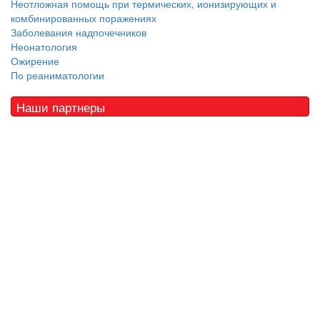
Неотложная помощь при термических, ионизирующих и
комбинированных поражениях
Заболевания надпочечников
Неонатология
Ожирение
По реаниматологии
Наши партнеры
© 2010 - 2021 / 03-Ektb.ru
Сайт о медицине и скорой помощи
.
Все права защищены. При копировании материалов ссылка