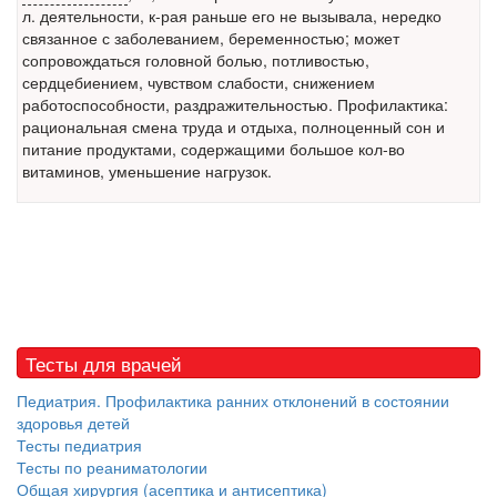
заявила об этом на
л. деятельности, к-рая раньше его не вызывала, нередко
встрече с журналистами ведущих...
связанное с заболеванием, беременностью; может
сопровождаться головной болью, потливостью,
Местная анестезия развивает кардиотоксичность
сердцебиением, чувством слабости, снижением
Федеральная служба по
работоспособности, раздражительностью. Профилактика:
надзору в сфере
рациональная смена труда и отдыха, полноценный сон и
здравоохранения озвучила
питание продуктами, содержащими большое кол-во
тревожную статистику. Она
витаминов
, уменьшение нагрузок.
касаются увеличения риска
острой кардиотоксичности и
роста сопутствующих
осложнений от...
Закон о праве родителей находиться с детьми в
Тесты для врачей
реанимации внесен в Госдуму
Соответствующий
Педиатрия. Профилактика ранних отклонений в состоянии
законопроект внесен в
здоровья детей
палату на
Тесты педиатрия
рассмотрение. Суть его
Тесты по реаниматологии
заключается в
Общая хирургия (асептика и антисептика)