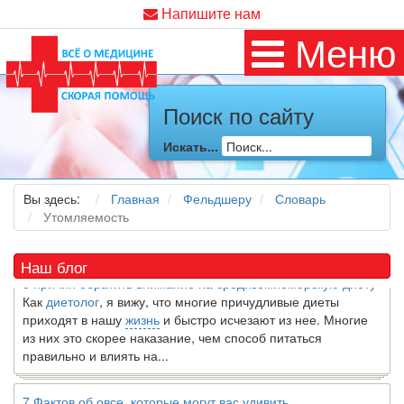
Напишите нам
Меню
Поиск по сайту
Искать...
Как я заболел во время локдауна?
Это странная ситуация: вы соблюдали все меры
предосторожности COVID-19 (вы почти все время дома),
Вы здесь:
Главная
Фельдшеру
Словарь
но, тем не менее, вы каким-то образом простудились. Вы
Утомляемость
можете задаться...
Наш блог
5 причин обратить внимание на средиземноморскую диету
Как
диетолог
, я вижу, что многие причудливые диеты
приходят в нашу
жизнь
и быстро исчезают из нее. Многие
из них это скорее наказание, чем способ питаться
правильно и влиять на...
7 Фактов об овсе, которые могут вас удивить