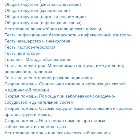
нахождении одного из
Общая хирургия (местная анестезия)
родителей в
Общая хирургия (кровотечение)
больничной палате
Общая хирургия (наркоз и реанимация)
Общая хирургия (переливание крови)
бесплатно, в течении всего срока лечения...
Неотложная доврачебная медицинская помощь
Тесты инфекционная безопасность и инфекционный контроль
Тесты акушерство и гинекология
Тесты гастроэнтерология
Тесты диетология
Терапия - Методы обследования
Тесты по педиатрии. Медицинская генетика, иммунология,
реактивность, аллергия
Тесты по неонатологии раздела педиатрия
Скорая помощь. Социальная гигиена и организация скорой
медицинской помощи
Скорая помощь. Помощь при заболеваниях сердечно-
сосудистой и дыхательной систем
Скорая помощь. Острые хирургические заболевания и травмы
органов груди и живота
Скорая помощь. Неотложная помощь при острых
заболеваниях и травмах глаза
Неотложная помощь при психических заболеваниях