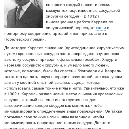
Местная анестезия развивает кардиотоксичность
совершил каждый подвиг и развил
Федеральная служба по
каждую технику, известные сосудистой
надзору в сфере
хирургии сегодня». В 1912 г.
здравоохранения озвучила
инновационная работа Карреля по
тревожную статистику. Она
хирургиче­ской пересадке
ткани
и
касаются увеличения риска
повторному соединению артерий и вен припала его к
острой кардиотоксичности и
Нобелевской премии.
роста сопутствующих
До методов Карреля сшивание (присоединение хирургическим
осложнений от...
путем) кро­веносных сосудов часто повреждало внутреннюю
выстилку сосудов, приводя к фатальным тромбам. Хирурги
избегали сосудистой хирургии, и умерло много людей,
которые, возможно, были бы спасены благодаря ей. Каррель
Закон о праве родителей находиться с детьми в
так хотел сделать такую операцию возможной, что взял уроки
реанимации внесен в Госдуму
Соответствующий
шитья у местной опытной вышивальщицы, которая
использовала самые тонкие иглы и нити. Удивитель­но, что уже
законопроект внесен в
в 1902 г. Каррель развил новый метод сшивания кровеносных
палату на
со­судов, который все еще используется сегодня -
рассмотрение. Суть его
выворачивание концов сосудов как манжеты, чтобы
заключается в
минимизировать определенные виды повреждения. Он также
нахождении одного из
покрывал свои тонкие иглы и швы вазелином, чтобы
родителей в
минимизировать повреждение тонких сосудов. До этого
больничной палате
времени для лечения поврежденных сосудов часто