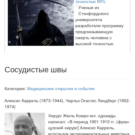
Ученые из
Стэнфордского
университета
разработали программу
предсказывающую
смерть человека с
высокой точностью.
Зарплата врачей в 2018 году превысит средний доход
Сосудистые швы
россиян в два раза
Глава Минздрава РФ
Вероника Скворцова
опровергла
Категория:
Медицинские открытия и события
сообщение о падении
доходов медицинских
Алексис Каррель
(1873-1944), Чарльз Огастес Линдберг (1902-
работников в
1974)
ближайшие годы. Она
Хирург Жюль Комро-мл. однажды
заявила об этом на
написал: «В период 1901 1910 гг. (фран­
встрече с журналистами ведущих...
цузский хирург] Алексис Каррель,
используя экспериментальных животных