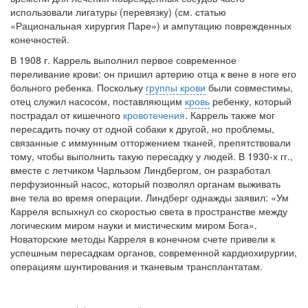
бесплатно, в течении всего срока лечения...
использовали лигатуры (перевязку) (см. статью
«Рациональная хирургия Паре») и ампутацию поврежденных
конечностей.
В 1908 г. Каррель выполнил первое современное
переливание крови: он пришил артерию отца к вене в ноге его
больного ребенка. Поскольку
группы крови
были совместимы,
отец служил насосом, поставляющим
кровь
ребенку, который
пострадал от кишечного
кровотечения
. Каррель также мог
переса­дить почку от одной собаки к другой, но проблемы,
связанные с иммунным от­торжением тканей, препятствовали
тому, чтобы выполнить такую пересадку у людей. В 1930-х гг.,
вместе с летчиком Чарльзом Линдбергом, он разработал
перфузионный насос, который позволял органам выживать
вне тела во время операции. Линдберг однажды заявил: «Ум
Карреля вспыхнул со скоростью света в пространстве между
логическим миром науки и мистическим миром Бога».
Новаторские методы Карреля в конечном счете привели к
успешным пересадкам органов, современной кардиохирургии,
операциям шунтирования и тканевым трансплантатам.