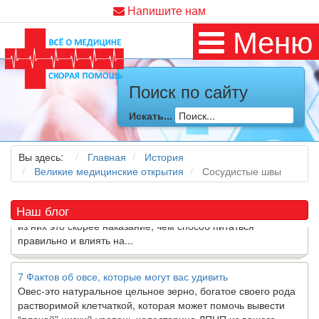
Напишите нам
Меню
Как я заболел во время локдауна?
Поиск по сайту
Это странная ситуация: вы соблюдали все меры
предосторожности COVID-19 (вы почти все время дома),
Искать...
но, тем не менее, вы каким-то образом простудились. Вы
можете задаться...
Вы здесь:
Главная
История
Великие медицинские открытия
Сосудистые швы
5 причин обратить внимание на средиземноморскую диету
Как
диетолог
, я вижу, что многие причудливые диеты
приходят в нашу
жизнь
и быстро исчезают из нее. Многие
Наш блог
из них это скорее наказание, чем способ питаться
правильно и влиять на...
7 Фактов об овсе, которые могут вас удивить
Овес-это натуральное цельное зерно, богатое своего рода
растворимой клетчаткой, которая может помочь вывести
“плохой” низкий уровень холестерина ЛПНП из вашего