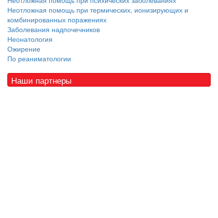
Неотложная помощь при психических заболеваниях
Неотложная помощь при термических, ионизирующих и
комбинированных поражениях
Заболевания надпочечников
Неонатология
Ожирение
По реаниматологии
Наши партнеры
© 2010 - 2021 / 03-Ektb.ru
Сайт о медицине и скорой помощи
.