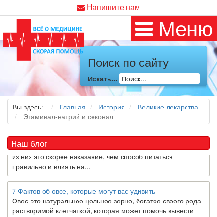
Напишите нам
Меню
Поиск по сайту
Как я заболел во время локдауна?
Это странная ситуация: вы соблюдали все меры
предосторожности COVID-19 (вы почти все время дома),
Искать...
но, тем не менее, вы каким-то образом простудились. Вы
можете задаться...
Вы здесь:
Главная
История
Великие лекарства
Этаминал-натрий и секонал
5 причин обратить внимание на средиземноморскую диету
Как
диетолог
, я вижу, что многие причудливые диеты
приходят в нашу
жизнь
и быстро исчезают из нее. Многие
Наш блог
из них это скорее наказание, чем способ питаться
правильно и влиять на...
7 Фактов об овсе, которые могут вас удивить
Овес-это натуральное цельное зерно, богатое своего рода
растворимой клетчаткой, которая может помочь вывести
“плохой” низкий уровень холестерина ЛПНП из вашего