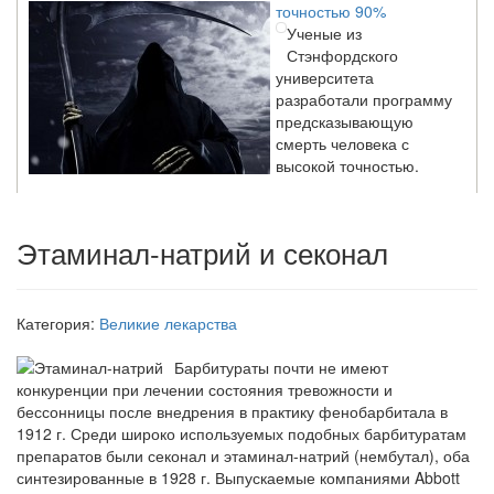
Ученые из
Стэнфордского
университета
разработали программу
предсказывающую
смерть человека с
высокой точностью.
Зарплата врачей в 2018 году превысит средний доход
Этаминал-натрий и секонал
россиян в два раза
Глава Минздрава РФ
Вероника Скворцова
Категория:
Великие лекарства
опровергла
сообщение о падении
Барбитураты почти не имеют
доходов медицинских
конкуренции при лечении состояния тревожно­сти и
работников в
бессонницы после внедрения в практику фенобарбитала в
ближайшие годы. Она
1912 г. Сре­ди широко используемых подобных барбитуратам
заявила об этом на
препаратов были секонал и этаминал-натрий (нембутал), оба
встрече с журналистами ведущих...
синтезированные в 1928 г. Выпускаемые компаниями Abbott