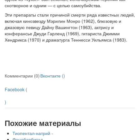
снот­ворное и одним — с целью самоубийства.
бесплатно, в течении всего срока лечения...
Эти препараты стали причиной смерти ряда известных людей,
включая ки­нозвезду Мэрилин Монро (1962), блюзовую и
джазовую певицу Дайну Вашинг­тон (1963), актрису и
конферансье Джуди Гарленд (1969), гитариста Джимми
Хендрикса (1970) и драматурга Теннесси Уильямса (1983).
Комментарии (0)
Вконтакте (
)
Facebook (
)
Похожие материалы
Тиопентал-натрий -
Фенобарбитал -