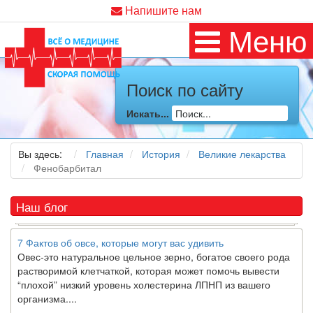
Напишите нам
Меню
Как я заболел во время локдауна?
Это странная ситуация: вы соблюдали все меры
предосторожности COVID-19 (вы почти все время дома),
Поиск по сайту
но, тем не менее, вы каким-то образом простудились. Вы
можете задаться...
Искать...
5 причин обратить внимание на средиземноморскую диету
Вы здесь:
Главная
История
Великие лекарства
Как
диетолог
, я вижу, что многие причудливые диеты
Фенобарбитал
приходят в нашу
жизнь
и быстро исчезают из нее. Многие
из них это скорее наказание, чем способ питаться
правильно и влиять на...
Наш блог
7 Фактов об овсе, которые могут вас удивить
Овес-это натуральное цельное зерно, богатое своего рода
растворимой клетчаткой, которая может помочь вывести
“плохой” низкий уровень холестерина ЛПНП из вашего
организма....