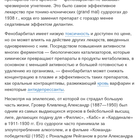
чрезмерное угнетение. Это было са­мое эффективное
лекарство при тонико-клонических (grand mal) судорогах до
1938 г., когда его заменил препарат с гораздо менее
седативным эффектом дилантин.
Фенобарбитал имеет низкую
токсичность
и доступен по цене,
но он может влиять на действие других лекарств, введенных
одновременно с ним. Посред­ством повышения активности
многих ферментов — биологических катализа­торов, которые
химически превращают препараты в продукты метаболизма, в
основном с меньшей активностью и большей готовностью к
удалению из ор­ганизма, — фенобарбитал может снижать
концентрацию в плазме и эффектив­ность таких препаратов,
как оральные контрацептивы, разжижающий
кровь
варфарин и
некоторые
антидепрессанты
.
Несмотря на эпилепсию, от которой он страдал большую
часть жизни, Гровер Кливленд Александр (1887—1950) был
одним из самых выдающихся игроков в бейсбольной высшщ
лиге, делающих подачу для «Филлис», «Кабс» и «Кардинале»
в 1911-1930 гг. Его судоро­ги часто принимали за
злоупотребление алкоголем, и в фильме «Команда-
победителШ (1952) с Рональдом Рейганом в роли Александра