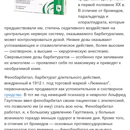
надзору в сфере
в первой половине XX в.
здравоохранения озвучила
В отличие от бромидов,
тревожную статистику. Она
паральдегида и
касаются увеличения риска
хлоралгидрата, которые
острой кардиотоксичности и
предшествовали им, степень седативного воздей­ствия на
роста сопутствующих
центральную нервную систему, оказываемого барбитуратами,
осложнений от...
может контролироваться дозой. Низкие дозы оказывают
успокаивающее и спазмо­литическое действие, более высокие
— снотворное, а высшие — хирургическую анестезию.
Сверхвысокие дозы барбитуратов — особенно при запивании
Закон о праве родителей находиться с детьми в
их алкоголем — проявляют себя по максимуму и приводят к
реанимации внесен в Госдуму
необратимой коме.
Соответствующий
законопроект внесен в
Фенобарбитал, барбитурат длительного действия,
внедренный в 1912 г. под торговой маркой «Люминал*,
палату на
первоначально продавался как успокоительное и снотворное
рассмотрение. Суть его
средство
. В тот же год немецкий психиатр и невролог Альфред
заключается в
Гауптман ввел фенобарбитал своим пациентам с эпилепсией,
нахождении одного из
что позволило им (и ему) спать всю ночь. Фенобарбитал
родителей в
работал, и, к большому удивлению Гауптмана, у больных
больничной палате
возникало гораздо меньше судорог в течение дня. Кро­ме того,
бесплатно, в течении всего срока лечения...
в отличие от бромидов — основных противосудорожных
препаратов того времени — фенобарбитал не вызывал