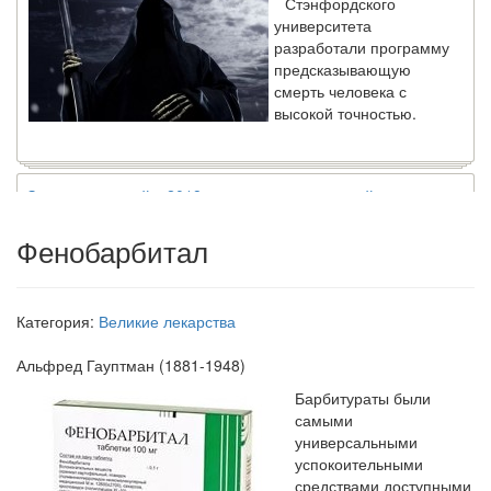
университета
разработали программу
предсказывающую
смерть человека с
высокой точностью.
Зарплата врачей в 2018 году превысит средний доход
россиян в два раза
Глава Минздрава РФ
Фенобарбитал
Вероника Скворцова
опровергла
сообщение о падении
доходов медицинских
Категория:
Великие лекарства
работников в
ближайшие годы. Она
Альфред Гауптман
(1881-1948)
заявила об этом на
Барбитураты были
встрече с журналистами ведущих...
самыми
универсальными
Местная анестезия развивает кардиотоксичность
успокоительными
Федеральная служба по
средствами доступными