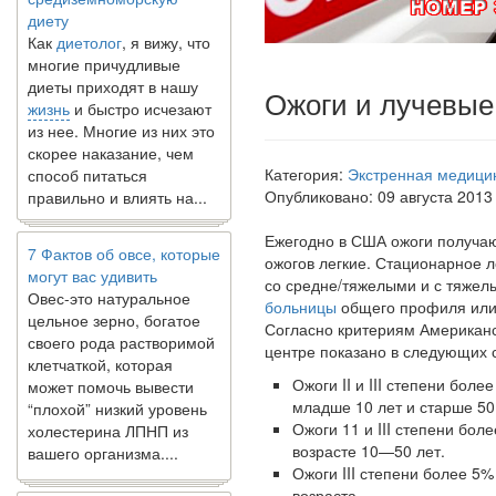
Как
диетолог
, я вижу, что
многие причудливые
диеты приходят в нашу
жизнь
и быстро исчезают
Ожоги и лучевые
из нее. Многие из них это
скорее наказание, чем
способ питаться
правильно и влиять на...
Категория:
Экстренная медици
Опубликовано: 09 августа 2013
7 Фактов об овсе, которые
Ежегодно в США ожоги получаю
могут вас удивить
ожогов легкие. Стационарное
Овес-это натуральное
со средне/тяжелыми и с тяжел
цельное зерно, богатое
больницы
общего профиля или 
своего рода растворимой
Согласно критериям Американс
клетчаткой, которая
центре показано в следующих 
может помочь вывести
“плохой” низкий уровень
Ожоги II и III степени бол
холестерина ЛПНП из
младше 10 лет и старше 50
вашего организма....
Ожоги 11 и III степени бол
возрасте 10—50 лет.
Ожоги III степени более 5
В какое время дня лучше
возраста.