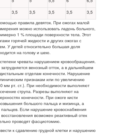
5
5
5,5
6
6,5
3,5
3,5
3,5
3,5
3,5
помощью правила девяток. При ожогах малой
змерения можно использовать ладонь больного,
римерно 1 % площади поверхности тела. Этот
га­ми горячей жидкости и других ожогах с
м. У детей относительно большая доля
ходится на голову и шею.
I степени чреваты нарушением кро­вообращения.
м затрудняется венозный отток, а в дальнейшем
 дистальным от­делам конечности. Нарушение
лини­ческим признакам или по увеличению
0 мм рт. ст.). При необходимости выполняют
сечение струпа. Разрезы выполняют на
ерхностях конечности. При ожоге кисти
возвышения большого пальца и мизинца, а
х пальцев. Если нарушение кровоснабжения
о восстановления возможен реактивный отек
тельно проводят фасциотомию.
ивести к сдавлению грудной клетки и нарушению