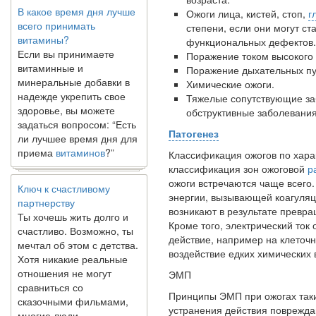
всего принимать
Ожоги лица, кистей, стоп,
г
витамины?
степени, если они могут ст
Если вы принимаете
функциональных дефектов.
витаминные и
Поражение током высокого 
минеральные добавки в
Поражение дыхательных пу
надежде укрепить свое
Химические ожоги.
здоровье, вы можете
Тяжелые сопутствующие за
задаться вопросом: “Есть
обструктивные заболевания л
ли лучшее время дня для
приема
витаминов
?”
Патогенез
Классификация ожогов по харак
Ключ к счастливому
классификация зон ожоговой
р
партнерству
ожоги встречаются чаще всего.
Ты хочешь жить долго и
энергии, вызывающей коагуляци
счастливо. Возможно, ты
возникают в результате превра
мечтал об этом с детства.
Кроме того, электрический то
Хотя никакие реальные
действие, например на клеточ
отношения не могут
воздействие едких химических 
сравниться со
ЭМП
сказочными фильмами,
многие люди
Принципы ЭМП при ожогах таки
наслаждаются...
устранения действия поврежд