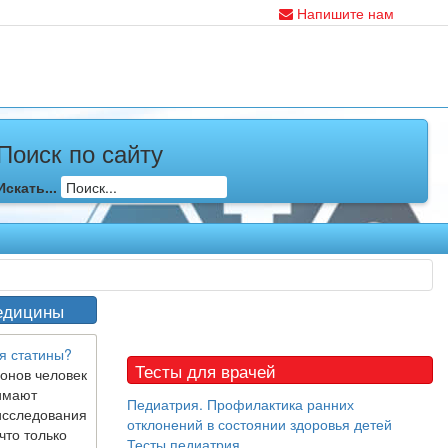
Напишите нам
Поиск по сайту
Искать...
едицины
я статины?
Тесты для врачей
онов человек
имают
Педиатрия. Профилактика ранних
исследования
отклонений в состоянии здоровья детей
что только
Тесты педиатрия