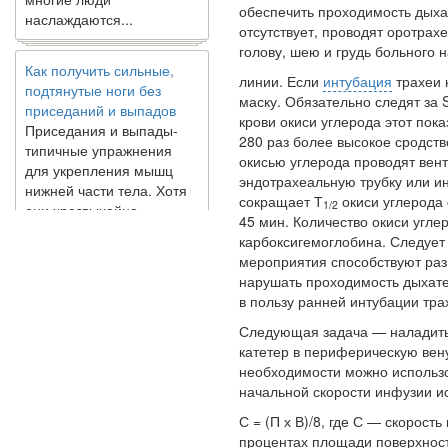
обеспечить проходимость дыха
отсутствует, проводят оротрах
Как получить сильные,
голову, шею и грудь больного 
подтянутые ноги без
приседаний и выпадов
линии. Если
интубация
трахеи 
Приседания и выпады-
маску. Обязательно следят за 
типичные упражнения
крови окиси углерода этот пока
для укрепления мышц
280 раз более высокое сродств
нижней части тела. Хотя
окисью углерода проводят вен
они чрезвычайно
эндотрахеальную трубку или и
распространены, они не
сокращает Т
окиси углерода 
1/2
могут быть безопасным
45 мин. Количество окиси угле
вариантом для всех.
карбоксигемоглобина. Следует
Некоторые...
мероприятия способствуют разв
нарушать проходимость дыхате
в пользу ранней интубации тра
Создана программа
Следующая задача — наладить 
предсказывающая смерть
катетер в периферическую вену
человека с точностью
необходимости можно использо
90%
начальной скорости инфузии и
С = (П х В)/8, где С — скорост
процентах площади поверхности