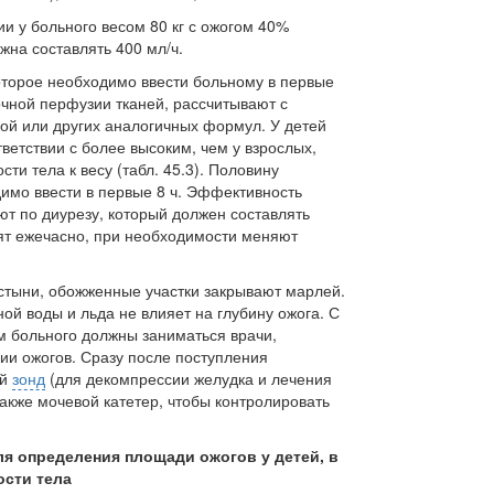
ии у больного весом 80 кг с ожогом 40%
жна составлять 400 мл/ч.
оторое необходимо ввести больному в первые
чной перфузии тканей, рас­считывают с
ой или других аналогич­ных формул. У детей
тветствии с более высоким, чем у взрослых,
и тела к ве­су (табл. 45.3). Половину
имо ввести в первые 8 ч. Эффективность
 по диу­резу, который должен составлять
дят ежечасно, при необходимости меняют
стыни, обожженные участки закры­вают марлей.
й воды и льда не влияет на глубину ожога. С
 больного должны заниматься врачи,
и ожогов. Сразу по­сле поступления
ый
зонд
(для деком­прессии желудка и лечения
акже моче­вой катетер, чтобы контролировать
я определения площади ожогов у детей, в
ости тела