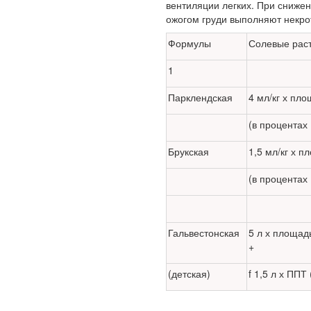
вентиляции легких. При снижен
внесен в палату
ожогом груди выполняют некр
на
Формулы
Солевые рас
рассмотрение.
Суть его
1
заключается в
Парклендская
4 мл/кг х пл
нахождении
(в процентах
одного из
родителей в
Брукская
1,5 мл/кг х п
больничной
(в процентах
палате
бесплатно, в
течении всего
Гальвестонская
5 л х площадь
+
срока лечения...
(детская)
f 1,5 л х ППТ