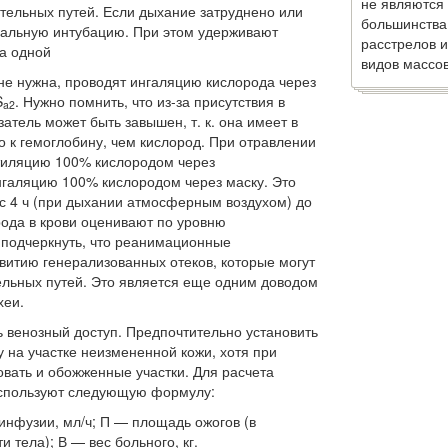
не являются
тельных путей. Если дыхание затруднено или
большинства
еальную инту­бацию. При этом удерживают
расстрелов и
на одной
видов массов
не нужна, проводят ингаляцию кисло­рода через
S
. Нужно помнить, что из-за присутствия в
a
2
затель может быть завышен, т. к. она имеет в
о к гемоглоби­ну, чем кислород. При отравлении
тиля­цию 100% кислородом через
нгаляцию 100% кислородом через маску. Это
с 4 ч (при дыхании атмосферным воздухом) до
рода в крови оценивают по уровню
 подчеркнуть, что реанимационные
и­тию генерализованных отеков, которые могут
льных путей. Это является еще одним доводом
хеи.
венозный доступ. Предпочтительно установить
 на участке неизмененной кожи, хотя при
вать и обожженные участки. Для расчета
спользуют сле­дующую формулу:
ь инфузии, мл/ч; П — площадь ожогов (в
 тела); В — вес больного, кг.