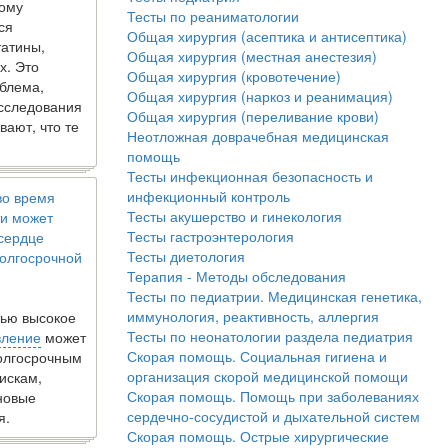
кому
Тесты по реаниматологии
ся
Общая хирургия (асептика и антисептика)
татины,
Общая хирургия (местная анестезия)
х. Это
Общая хирургия (кровотечение)
блема,
Общая хирургия (наркоз и реанимация)
исследования
Общая хирургия (переливание крови)
вают, что те
Неотложная доврачебная медицинская
помощь
Тесты инфекционная безопасность и
инфекционный контроль
во время
Тесты акушерство и гинекология
и может
Тесты гастроэнтерология
 сердце
Тесты диетология
олгосрочной
Терапия - Методы обследования
Тесты по педиатрии. Медицинская генетика,
иммунология, реактивность, аллергия
ью высокое
Тесты по неонатологии раздела педиатрия
вление
может
Скорая помощь. Социальная гигиена и
долгосрочным
организация скорой медицинской помощи
искам,
Скорая помощь. Помощь при заболеваниях
новые
сердечно-сосудистой и дыхательной систем
я.
Скорая помощь. Острые хирургические