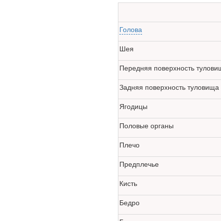
Глава Минздрава РФ
Вероника Скворцова
опровергла сообщение о
Голова
падении доходов
медицинских работников
Шея
в ближайшие годы. Она
заявила об этом на
Передняя поверхность тулови
встрече с журналистами
ведущих...
Задняя поверхность туловища
Ягодицы
Местная анестезия
развивает
Половые органы
кардиотоксичность
Плечо
Предплечье
Кисть
Бедро
Федеральная служба по
надзору в сфере