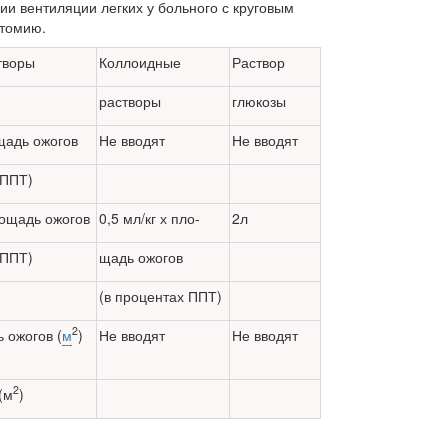
ии вентиляции легких у больного с круговым
отомию.
творы
Коллоидные
Раствор
растворы
глюкозы
ощадь ожогов
Не вводят
Не вводят
 ППТ)
лощадь ожогов
0,5 мл/кг х пло-
2л
 ППТ)
щадь ожогов
(в процентах ППТ)
2
 ожогов (
м
)
Не вводят
Не вводят
2
 (м
)