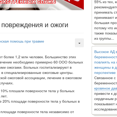
55% из тех, 
рекомендует
принимать с
принимают и
 повреждения и ожоги
большая про
потому что 
также показы
из группы...
нская помошь при травме
Высокое АД 
т более 1,2 млн человек.
Большинство этих
беременност
 лечение необходимо примерно 60 ООО больных
повлиять на
ыми ожогами. Больных госпитализируют в
женщины в д
в специализиро­ванные ожоговые центры.
перспективе
кой ожого­вой ассоциации, лечение в ожоговом
Связанное с
случаях.
беременност
кровяное да
ее 10% плошали поверхности тела у боль­ных
привести к 
 лет.
сердечным р
ее 20% площади поверхности тела у боль­ных в
показывают 
исследовани
% площади поверхности тела независимо от