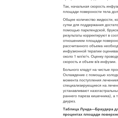
Так, начальная скорость инфуз
площади поверхности тела дол
Общее количество жидкости, к
сутки для поддержания достато
Ученые из
помощью парклендской, брукск
Стэнфордского
результаты корректируют в соо
университета
отношением площади поверхност
разработали программу
рассчитанного объема необход
предсказывающую
инфузионной терапии оценивают
смерть человека с
около 1 мл/кг/ч. Оценку прово
высокой точностью.
скорость и объем в/в инфузии.
Больного кладут на чистые про
Зарплата врачей в 2018
Охлаждение с помощью холодно
году превысит средний
момента поступления лечением
доход россиян в два раза
специализирующиеся на лечени
устанавливают назогастральн
раннего пареза кишечника), а т
диурез.
Таблица Лунда—Браудера дл
процентах площади поверхн