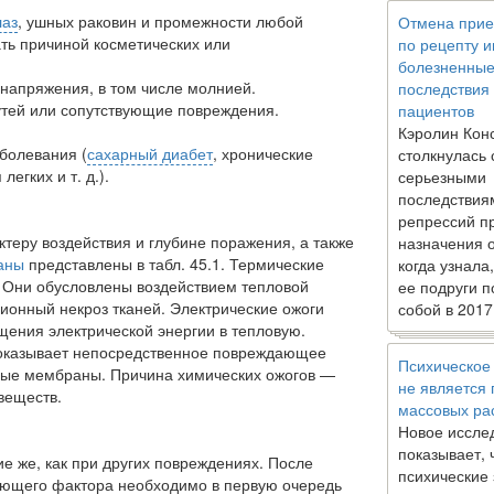
лаз
, ушных раковин и промежности лю­бой
Отмена прие
ать причиной косметических или
по рецепту 
болезненны
напряжения, в том числе молнией.
последствия
тей или сопутствующие повреждения.
пациентов
Кэролин Кон
болевания (
сахарный диабет
, хрониче­ские
столкнулась 
егких и т. д.).
серьезными
последствия
репрессий п
теру воздействия и глубине пораже­ния, а также
назначения 
аны
представлены в табл. 45.1. Термические
когда узнала
 Они обусловле­ны воздействием тепловой
ее подруги п
онный не­кроз тканей. Электрические ожоги
собой в 2017
ще­ния электрической энергии в тепловую.
к оказывает непосредственное повреждающее
Психическое
ные мембраны. Причина химических ожогов —
не является
веществ.
массовых ра
Новое иссле
показывает, 
е же, как при других повреждениях. После
психические
ающего фактора необходимо в первую очередь