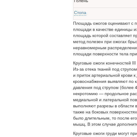
Голень
здравоохранения
озвучила тревожную
Стопа
статистику. Она касаются
Площадь ожогов оценивают с 
увеличения риска острой
площади в качестве единицы и
кардиотоксичности и
площадь которой составляет п
роста сопутствующих
метод полезен при ожогах брыз
осложнений от...
неравномерным распределени­е
площади поверхности тела при
Закон о праве родителей
Круговые ожоги конечностей II
находиться с детьми в
Из-за отека тканей под струпо
реанимации внесен в
и приток артериальной крови к
Госдуму
кровоснабжения выявляют по к
давления под струпом (более 4
некротомию — продоль­ное рас
медиальной и латераль­ной пов
выполняют разрезы в области 
также на боковых поверхностя
было дли­тельным, то после ег
Соответствующий
мышц. В этом случае дополни
законопроект
Круговые ожоги груди могут пр