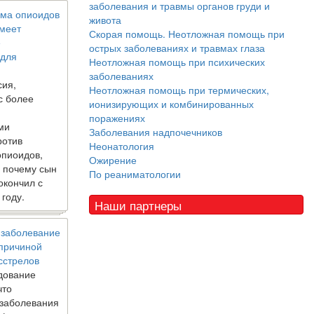
заболевания и травмы органов груди и
ма опиоидов
живота
имеет
Скорая помощь. Неотложная помощь при
е
острых заболеваниях и травмах глаза
 для
Неотложная помощь при психических
заболеваниях
сия,
Неотложная помощь при термических,
с более
ионизирующих и комбинированных
поражениях
ми
Заболевания надпочечников
ротив
Неонатология
опиоидов,
Ожирение
, почему сын
По реаниматологии
окончил с
 году.
Наши партнеры
 заболевание
 причиной
сстрелов
дование
что
 заболевания