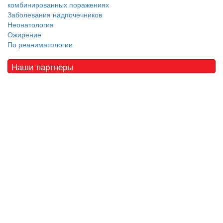
комбинированных поражениях
Заболевания надпочечников
Неонатология
Ожирение
По реаниматологии
Наши партнеры
© 2010 - 2021 / 03-Ektb.ru
Сайт о медицине и скорой помощи
.
Все права защищены. При копировании материалов ссылка
обязательна.