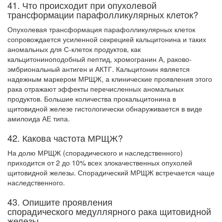
41. Что происходит при опухолевой
бесплатно, в течении всего срока лечения...
трансформации парафолликулярных клеток?
Опухолевая трансформация парафолликулярных клеток
сопровождается усиленной секрецией кальцитонина и таких
аномальных для С-клеток продуктов, как
кальцитониноподобный пептид, хромогранин А, раково-
эмбриональный антиген и АКТГ. Кальцитонин является
надежным маркером МРЩЖ, а клинические проявления этого
рака отражают эффекты перечисленных аномальных
продуктов. Большие количества прокальцитонина в
щитовидной железе гистологически обнаруживается в виде
амилоида АЕ типа.
42. Какова частота МРЩЖ?
На долю МРЩЖ (спорадического и наследственного)
приходится от 2 до 10% всех злокачественных опухолей
щитовидной железы. Спорадический МРЩЖ встречается чаще
наследственного.
43. Опишите проявления
спорадического медуллярного рака щитовидной
железы