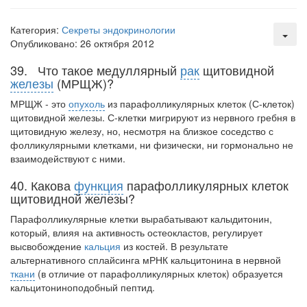
Местная анестезия развивает кардиотоксичность
Федеральная служба по
Категория:
Секреты эндокринологии
надзору в сфере
Опубликовано: 26 октября 2012
здравоохранения озвучила
тревожную статистику. Она
39. Что такое медуллярный
рак
щитовидной
касаются увеличения риска
железы
(МРЩЖ)?
острой кардиотоксичности и
роста сопутствующих
МРЩЖ - это
опухоль
из парафолликулярных клеток (С-клеток)
осложнений от...
щитовидной железы. С-клетки мигрируют из нервного гребня в
щитовидную железу, но, несмот­ря на близкое соседство с
фолликулярными клетками, ни физически, ни гормональ­но не
взаимодействуют с ними.
Закон о праве родителей находиться с детьми в
реанимации внесен в Госдуму
40. Какова
функция
парафолликулярных клеток
Соответствующий
щитовидной железы?
законопроект внесен в
Парафолликулярные клетки вырабатывают калыдитонин,
палату на
который, влияя на активность остеокластов, регулирует
рассмотрение. Суть его
высвобождение
кальция
из костей. В ре­зультате
заключается в
альтернативного сплайсинга мРНК кальцитонина в нервной
нахождении одного из
ткани
(в отличие от парафолликулярных клеток) образуется
родителей в
кальцитониноподобный пептид.
больничной палате