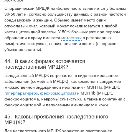
Спорадический МРЩЖ наиболее часто выявляется у больных
30-50 лет и, со­гласно большинству данных, с равной частотой
среди мужчин и женщин. Обычно имеет место один
опухолевый очаг, который может локализоваться в любой
части щитовидной железы. У 50% больных уже при первом
обращении к врачу имеются
метастазы
в регионарных
лимфатических узлах, легких, печени и костях (в порядке
убывания частоты).
44. В каких формах встречается
наследственный МРЩЖ?
вследственный МРЩЖ встречается в виде изолированного
заболевания (семейный МРЩЖ), как компонент синдромов
множественной эндокринной неоплазии - МЭН На (МРЩЖ,
гиперпаратиреоз
,
феохромоцитома
) и МЭН lib (МРЩЖ,
феохромоцитома, невромы слизистых), а также в сочетании с
феохромоцитомой и папулезным амилоидозом кожи.
45. Каковы проявления наследственного
МРЩЖ?
Для наследственного МРЩЖ характерно двустороннее