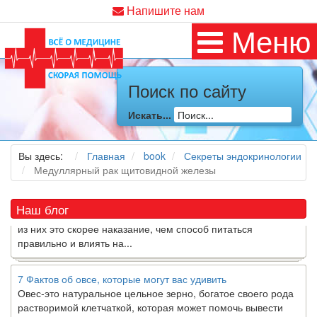
Напишите нам
Меню
Как я заболел во время локдауна?
Поиск по сайту
Это странная ситуация: вы соблюдали все меры
предосторожности COVID-19 (вы почти все время дома),
Искать...
но, тем не менее, вы каким-то образом простудились. Вы
можете задаться...
Вы здесь:
Главная
book
Секреты эндокринологии
Медуллярный рак щитовидной железы
5 причин обратить внимание на средиземноморскую диету
Как
диетолог
, я вижу, что многие причудливые диеты
приходят в нашу
жизнь
и быстро исчезают из нее. Многие
Наш блог
из них это скорее наказание, чем способ питаться
правильно и влиять на...
7 Фактов об овсе, которые могут вас удивить
Овес-это натуральное цельное зерно, богатое своего рода
растворимой клетчаткой, которая может помочь вывести
“плохой” низкий уровень холестерина ЛПНП из вашего