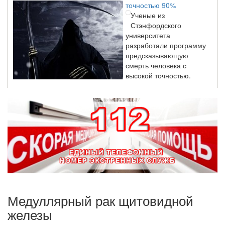
Ученые из
Стэнфордского
университета
разработали программу
предсказывающую
смерть человека с
высокой точностью.
Зарплата врачей в 2018 году превысит средний доход
россиян в два раза
Глава Минздрава РФ
Вероника Скворцова
опровергла
сообщение о падении
доходов медицинских
работников в
ближайшие годы. Она
заявила об этом на
Медуллярный рак щитовидной
встрече с журналистами ведущих...
железы