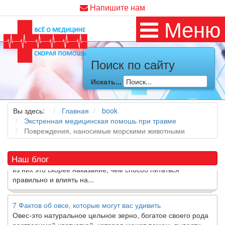
Напишите нам
Меню
Поиск по сайту
Как я заболел во время локдауна?
Это странная ситуация: вы соблюдали все меры
Искать...
предосторожности COVID-19 (вы почти все время дома),
но, тем не менее, вы каким-то образом простудились. Вы
можете задаться...
Вы здесь:
Главная
book
Экстренная медицинская помошь при травме
Повреждения, наносимые морскими животными
5 причин обратить внимание на средиземноморскую диету
Как
диетолог
, я вижу, что многие причудливые диеты
приходят в нашу
жизнь
и быстро исчезают из нее. Многие
Наш блог
из них это скорее наказание, чем способ питаться
правильно и влиять на...
7 Фактов об овсе, которые могут вас удивить
Овес-это натуральное цельное зерно, богатое своего рода
растворимой клетчаткой, которая может помочь вывести