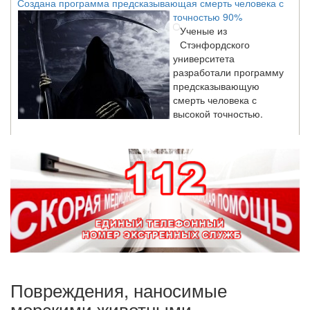
точностью 90%
Ученые из
Стэнфордского
университета
разработали программу
предсказывающую
смерть человека с
высокой точностью.
Зарплата врачей в 2018 году превысит средний доход
россиян в два раза
Глава Минздрава РФ
Вероника Скворцова
опровергла
сообщение о падении
доходов медицинских
работников в
ближайшие годы. Она
заявила об этом на
Повреждения, наносимые
встрече с журналистами ведущих...
морскими животными