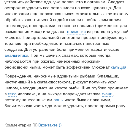
устранить действие яда, уже попав­шего в организм. Следует
больничной палате
осторожно удалить все оставшиеся на коже щупальца. Для
бесплатно, в течении всего срока лечения...
инактивации еще неразорвавшихся стрекательных кле­ток кожу
обрабатывают питьевой содой в смеси с небольшим количе­
ством воды, препаратами на основе папаина (применяют для
размягче­ния мяса) или делают
примочки
из раствора уксусной
кислоты. При артериальной гипотонии проводят инфузионную
терапию, при необ­ходимости назначают инотропные
средства. Для устранения боли при­меняют наркотические
анальгетики
. При мышечных спазмах, которые иногда
наблюдаются при ожогах, нанесенных морскими
беоиозвоночными, может быть эффективен глюконат
кальция
.
Повреждения, наносимые ядовитыми рыбами Купальщик,
наступивший на ската-хвостокола, рискует получить укол
шипом, находящимся на хвосте рыбы. Шип глубоко проникает
в
тело
человека, а на выходе повреждает мягкие
ткани
,
поэтому нанесенные им
раны
часто бывают рваными,-
Значительную часть яда можно уда­лить, просто промыв рану.
Комментарии (0)
Вконтакте (
)