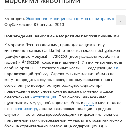
Местная анестезия развивает кардиотоксичность
Федеральная служба по
Категория:
Экстренная медицинская помошь при травме
надзору в сфере
Опубликовано: 09 августа 2013
здравоохранения озвучила
тревожную статистику. Она
Повреждения, наносимые морскими беспозвоночными
касаются увеличения риска
острой кардиотоксичности и
К морским беспозвоночным, принадлежащим к типу
роста сопутствующих
кишечнополост­ных (Cnidaria), относятся классы Schyphozoa
осложнений от...
(сцифоидные медузы), Hydrozoa (португальский кораблик и
гидры) и Anthozoa (кораллы и ак­тинии). У этих животных есть
особые органы — стрекательные клет­ки — содержащие
яд
,
парализующий добычу. Стрекательные клетки обычно не
Закон о праве родителей находиться с детьми в
могут повредить кожу человека, поэтому вызывают лишь
реанимации внесен в Госдуму
болезненную поверхностную реакцию. Однако при
Соответствующий
повреждении всех слоев кожи возможна тяжелая и даже
законопроект внесен в
смертельная
интоксикация
. При ожогах, нанесенных
палату на
щупальцами медуз, наблюдаются боль и
сыпь
в месте ожога,
рассмотрение. Суть его
отек,
крапивница
, анафилактические реакции, в редких
заключается в
случаях — остановка кровообращения и дыхания. Главное
нахождении одного из
при лечении таких повреждений — удалить с кожи как можно
больше стрекатель­ных клеток, еще содержащих яд, и
родителей в