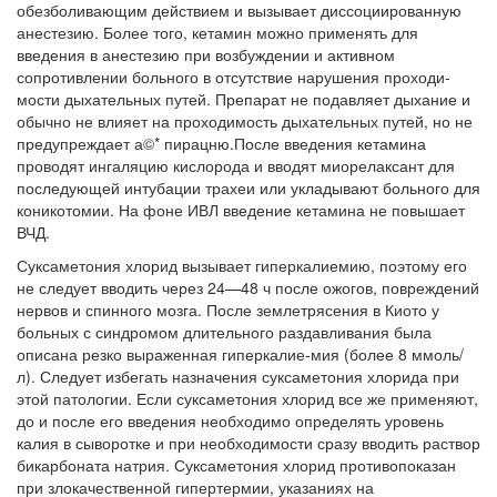
обезболиваю­щим действием и вызывает диссоциированную
анестезию. Более того, кетамин можно применять для
введения в анестезию при возбуждении и активном
сопротивлении больного в отсутствие нарушения проходи­
мости дыхательных путей. Препарат не подавляет дыхание и
обычно не влияет на проходимость дыхательных путей, но не
предупреждает а©* пирацню.После введения кетамина
проводят ингаляцию кислорода и вводят миорелаксант для
последующей интубации трахеи или уклады­вают больного для
коникотомии. На фоне ИВЛ введение кетамина не повышает
ВЧД.
Суксаметония хлорид вызывает гиперкалиемию, поэтому его
не сле­дует вводить через 24—48 ч после ожогов, повреждений
нервов и спин­ного мозга. После землетрясения в Киото у
больных с синдромом дли­тельного раздавливания была
описана резко выраженная гиперкалие-мия (более 8 ммоль/
л). Следует избегать назначения суксаметония хлорида при
этой патологии. Если суксаметония хлорид все же приме­няют,
до и после его введения необходимо определять уровень
калия в сыворотке и при необходимости сразу вводить раствор
бикарбоната натрия. Суксаметония хлорид противопоказан
при злокачественной гипертермии, указаниях на