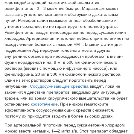
короткодействующий нарко­тический анальгетик
ремифентанил, 2—3 мкг/кг в/в быстро. Мидазо­лам может
вызывать угнетение сознания и обструкцию дыхательных
путей. Ремифентанил вызывает апноэ, обезболивание и
угнетает соз­нание, но не гарантирует его полной утраты.
Ремифентанил вводят непосредственно перед суксаметония
хлоридом. Артериальная гипо­тония неблагоприятно влияет на
исход лечения больных с тяжелой ЧМТ. В связи с этим для
поддержания АД, перфузии головного мозга и других
внутренних органов при необходимости прибегают к в/в ин-
фузии норадренал и на, 8 мг в 500 мл физиологического
раствора (вво­дят с помощью инфузионного насоса), или
фенилэфрина, 20 мг в 500 мл физиологического раствора.
Один из этих растворов следует подготовить перед
интубацией.
Сосудосуживающие средства
вводят, пока не
закончится действие препаратов, вводимых для интубации
трахеи, или во время хирургического вмешательства не будет
оста­новлено
кровотечение
. При низком гематокрите
эффективность со­судосуживающих средств снижается,
поэтому их приходится вводить в более высоких дозах.
При артериальной гипотонии перед суксаметония хлоридом
можно ввести кетамин, 1—2 мг/кг в/в. Этот препарат обладает