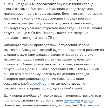
больничной палате
е ЧМТ. От других миорелаксантов суксаметония хлорид
бесплатно, в течении всего срока лечения...
отличают самое быстрое наступление и предска­зуемая
кратковременность миорелаксации. Если имеются противопо­
казания к применению суксаметония хлорида или врач
опасается, что фасцикуляции глазодвигательных мышц
приведут к усугублению от­крытого повреждения глаза, вводят
рокуроний, 1,2 мг/кг в/в.
Паралич
после его введения
наступает в среднем порез 75 с.
Интубацию трахеи проводят при наступлении нервно-
мышечной блокады, о которой су­дят по отсутствию реакции на
электрическую стимуляцию локтевого нерва (отсутствие
мышечных подергиваний в ответ на серию из четы­рех
стимулов). Однако длительность паралича, вызываемого
рокуро-нием в дозе 1,2 мг/кг, составляет 38— 150 мин, и он
лишен важного пре­имущества суксаметония хлорида
быстрого прекращения действия (восстановление
сократительной
способности
мыши после введения
суксаметония хлорида происходит за 6—17 мин).
Если перед интубацией трахеи вводят тиопентал натрия или
пропо-фол. возникают артериальная
гипотония
и
апноэ
.
Вместо них можно применять мидазолам, 5— 10 мг в/в, или