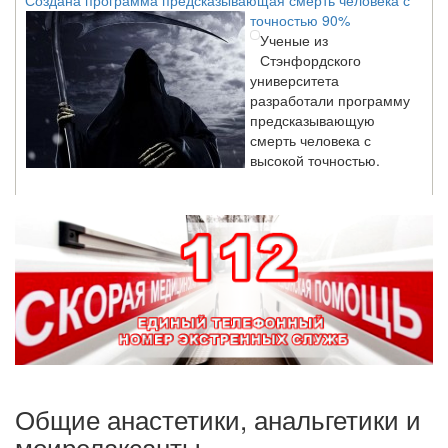
точностью 90%
Ученые из
Стэнфордского
университета
разработали программу
предсказывающую
смерть человека с
высокой точностью.
Зарплата врачей в 2018 году превысит средний доход
россиян в два раза
Глава Минздрава РФ
Вероника Скворцова
опровергла
сообщение о падении
доходов медицинских
работников в
ближайшие годы. Она
заявила об этом на
Общие анастетики, анальгетики и
встрече с журналистами ведущих...
моирелаксанты