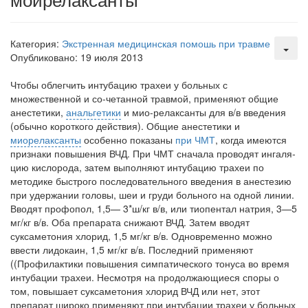
Местная анестезия развивает кардиотоксичность
Федеральная служба по
надзору в сфере
Категория:
Экстренная медицинская помошь при травме
здравоохранения озвучила
Опубликовано: 19 июля 2013
тревожную статистику. Она
касаются увеличения риска
Чтобы облегчить интубацию трахеи у больных с
острой кардиотоксичности и
множественной и со-четанной травмой,
применяют общие
роста сопутствующих
анестетики,
анальгетики
и мио-релаксанты для в/в введения
осложнений от...
(обычно короткого действия). Общие анестетики и
миорелаксанты
особенно показаны
при ЧМТ
, когда име­ются
признаки повышения ВЧД. При ЧМТ сначала проводят ингаля­
цию кислорода, затем выполняют интубацию трахеи по
Закон о праве родителей находиться с детьми в
методике бы­строго последовательного введения в анестезию
реанимации внесен в Госдуму
при удержании голо­вы, шеи и груди больного на одной линии.
Соответствующий
Вводят профопол, 1,5— 3*ш/кг в/в, или тиопентал натрия, 3—5
законопроект внесен в
мг/кг в/в. Оба препарата сни­жают ВЧД. Затем вводят
палату на
суксаметония хлорид, 1,5 мг/кг в/в. Одновре­менно можно
рассмотрение. Суть его
ввести лидокаин, 1,5 мг/кг в/в. Последний применяют
заключается в
((Профилактики повышения симпатического тонуса во время
интубации трахеи. Несмотря на продолжающиеся споры о
нахождении одного из
том, повышает суксаметония хлорид ВЧД или нет, этот
родителей в
препарат широко применяют при интубации трахеи у больных