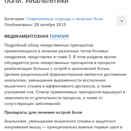
Местная анестезия развивает кардиотоксичность
Федеральная служба по
Категория:
Современные подходы к лечению боли
надзору в сфере
Опубликовано: 28 октября 2013
здравоохранения озвучила
тревожную статистику. Она
МЕДИКАМЕНТОЗНАЯ
ТЕРАПИЯ
касаются увеличения риска
острой кардиотоксичности и
Подробный обзор лекарственных препара­тов,
роста сопутствующих
применяющихся в лечении различных ти­пов болевых
осложнений от...
синдромов, представлен в главе 3. В этом разделе кратко
обсуждается роль ле­карственных препаратов в процессе
реабили­тации больных с острой и хронической болью.
Целями рациональной фармакотерапии явля­ются достижение
Закон о праве родителей находиться с детьми в
анальгезии, уменьшение вы­раженности воспаления,
реанимации внесен в Госдуму
мышечного спазма и аффективного дистресса, а также
Соответствующий
улучшение сна. Спектр применяемых препаратов варьиру­ет в
законопроект внесен в
зависимости от длительности процесса, а также от
палату на
сопутствующих заболеваний.
рассмотрение. Суть его
Препараты для лечения острой боли
заключается в
Анальгезия, уменьшение мышечного спазма и защитного
нахождении одного из
напряжения мышц — принципи­ально важные первые шаги в
родителей в