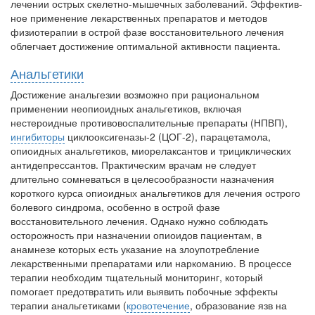
лечении острых скелетно-мышечных заболеваний. Эффектив­
больничной палате
ное применение лекарственных препаратов и методов
бесплатно, в течении всего срока лечения...
физиотерапии в острой фазе восста­новительного лечения
облегчает достижение оптимальной активности пациента.
Анальгетики
Достижение анальгезии возможно при ра­циональном
применении неопиоидных аналь­гетиков, включая
нестероидные противовос­палительные препараты (НПВП),
ингибиторы
циклооксигеназы-2 (ЦОГ-2), парацетамола,
опиоидных анальгетиков, миорелаксантов и трициклических
антидепрессантов. Практиче­ским врачам не следует
длительно сомневаться в целесообразности назначения
короткого кур­са опиоидных анальгетиков для лечения остро­го
болевого синдрома, особенно в острой фазе
восстановительного лечения. Однако нужно соблюдать
осторожность при назначении опиоидов пациентам, в
анамнезе которых есть указание на злоупотребление
лекарственны­ми препаратами или наркоманию. В процессе
терапии необходим тщательный мониторинг, который
помогает предотвратить или выявить побочные эффекты
терапии анальгетиками (
кровотечение
, образование язв на