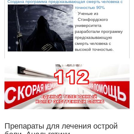
точностью 90%
Ученые из
Стэнфордского
университета
разработали программу
предсказывающую
смерть человека с
высокой точностью.
Зарплата врачей в 2018 году превысит средний доход
россиян в два раза
Глава Минздрава РФ
Вероника Скворцова
опровергла
сообщение о падении
доходов медицинских
работников в
ближайшие годы. Она
заявила об этом на
Препараты для лечения острой
встрече с журналистами ведущих...
боли. Анальгетики