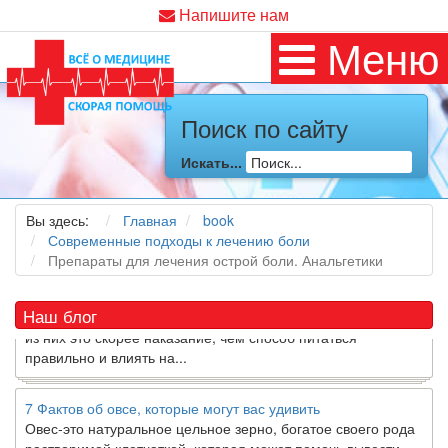
Напишите нам
Меню
Поиск по сайту
Как я заболел во время локдауна?
Это странная ситуация: вы соблюдали все меры
Искать...
предосторожности COVID-19 (вы почти все время дома),
но, тем не менее, вы каким-то образом простудились. Вы
можете задаться...
Вы здесь:
Главная
book
Современные подходы к лечению боли
Препараты для лечения острой боли. Анальгетики
5 причин обратить внимание на средиземноморскую диету
Как
диетолог
, я вижу, что многие причудливые диеты
приходят в нашу
жизнь
и быстро исчезают из нее. Многие
Наш блог
из них это скорее наказание, чем способ питаться
правильно и влиять на...
7 Фактов об овсе, которые могут вас удивить
Овес-это натуральное цельное зерно, богатое своего рода
растворимой клетчаткой, которая может помочь вывести