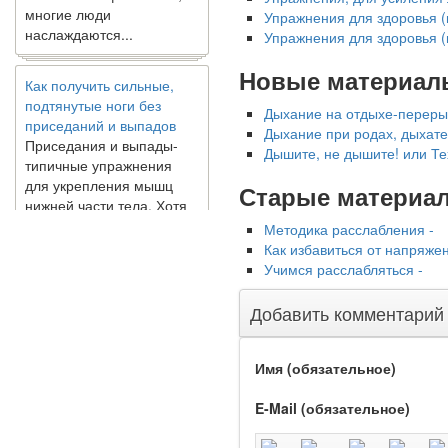
наслаждаются...
Упражнения для здоровья (и
Упражнения для здоровья (и
Как получить сильные,
Новые материал
подтянутые ноги без
приседаний и выпадов
Дыхание на отдыхе-переры
Приседания и выпады-
Дыхание при родах, дыхат
типичные упражнения
Дышите, не дышите! или Те
для укрепления мышц
нижней части тела. Хотя
Старые материа
они чрезвычайно
распространены, они не
Методика расслабления -
могут быть безопасным
Как избавиться от напряжен
вариантом для всех.
Учимся расслабляться -
Некоторые...
Добавить комментарий
Создана программа
предсказывающая смерть
Имя (обязательное)
человека с точностью
90%
E-Mail (обязательное)