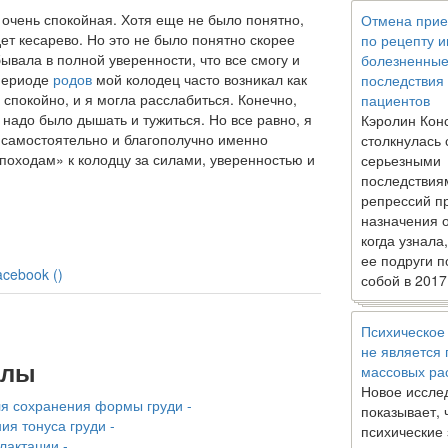
ы
очень спокойная. Хотя еще не было понятно,
Отмена прие
ет ке­сарево. Но это не было понятно скорее
по рецепту 
ывала в полной уверенности, что все смогу и
болезненны
 периоде
родов
мой колодец часто возникал как
последствия
 спокойно, и я могла расслабиться. Конечно,
пациентов
 надо было дышать и тужиться. Но все равно, я
Кэролин Кон
самостоятельно и благополучно именно
столкнулась 
оходам» к колодцу за силами, уверенностью и
серьезными
последствия
репрессий п
назначения 
когда узнала
ее подруги п
acebook (
)
собой в 2017
Психическое
не является
алы
массовых ра
Новое иссле
ля сохранения формы груди -
показывает, 
я тонуса груди -
психические
лактации -