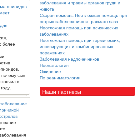
заболевания и травмы органов груди и
ма опиоидов
живота
имеет
Скорая помощь. Неотложная помощь при
е
острых заболеваниях и травмах глаза
 для
Неотложная помощь при психических
заболеваниях
сия,
Неотложная помощь при термических,
с более
ионизирующих и комбинированных
поражениях
ми
Заболевания надпочечников
ротив
Неонатология
опиоидов,
Ожирение
, почему сын
По реаниматологии
окончил с
 году.
Наши партнеры
 заболевание
 причиной
сстрелов
дование
что
 заболевания