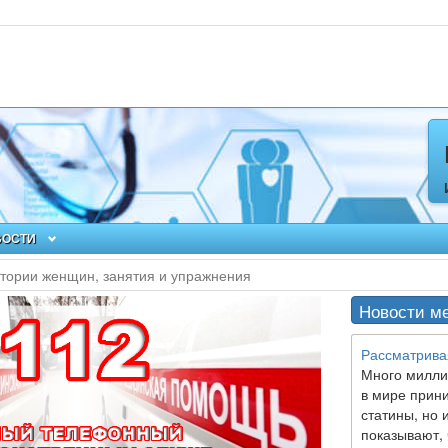
ВОСТИ
тории женщин, занятия и упражнения
Новости м
Рассматрива
Много милли
в мире прин
статины, но 
показывают, 