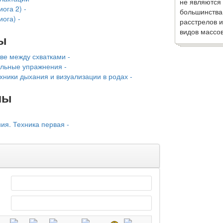
не являются
ога 2) -
большинства
ога) -
расстрелов и
видов массов
ы
ве между схватками -
ельные упражнения -
хники дыхания и визуализации в родах -
лы
ия. Техника первая -