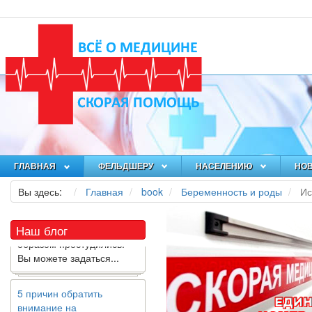
Как я заболел во время
локдауна?
Это странная ситуация:
вы соблюдали все меры
ГЛАВНАЯ
ФЕЛЬДШЕРУ
НАСЕЛЕНИЮ
НО
предосторожности
COVID-19 (вы почти все
Вы здесь:
Главная
book
Беременность и роды
Ис
время дома), но, тем не
менее, вы каким-то
Наш блог
образом простудились.
Вы можете задаться...
5 причин обратить
внимание на
средиземноморскую