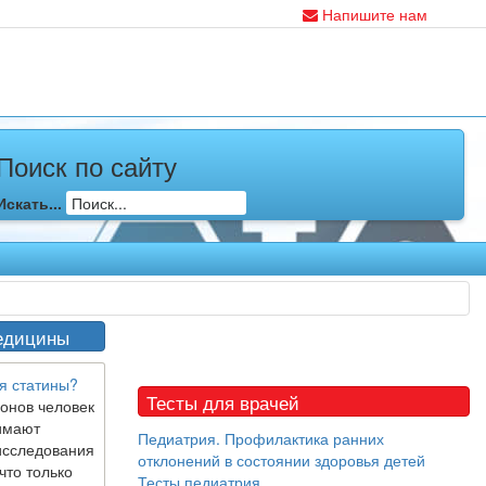
Напишите нам
Поиск по сайту
Искать...
едицины
я статины?
Тесты для врачей
онов человек
имают
Педиатрия. Профилактика ранних
исследования
отклонений в состоянии здоровья детей
что только
Тесты педиатрия