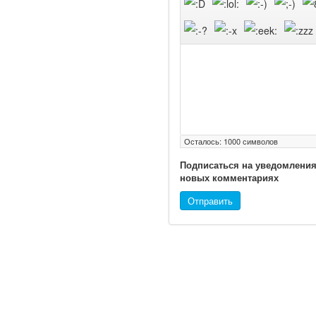
Ученые из
Стэнфордского
университета
разработали программу
Осталось:
1000
символов
предсказывающую
смерть человека с
Подписаться на уведомления
новых комментариях
высокой точностью.
Отправить
Зарплата врачей в 2018
году превысит средний
доход россиян в два раза