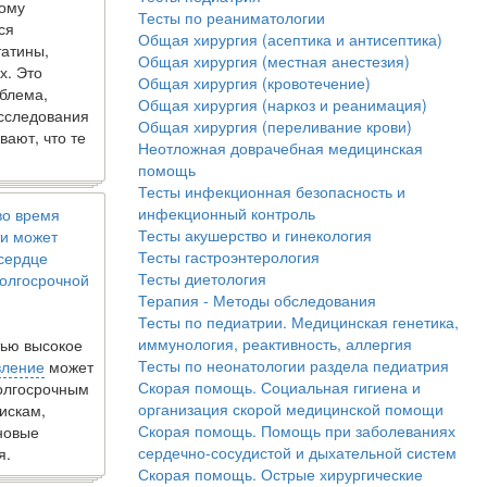
кому
Тесты по реаниматологии
ся
Общая хирургия (асептика и антисептика)
татины,
Общая хирургия (местная анестезия)
х. Это
Общая хирургия (кровотечение)
блема,
Общая хирургия (наркоз и реанимация)
исследования
Общая хирургия (переливание крови)
вают, что те
Неотложная доврачебная медицинская
помощь
Тесты инфекционная безопасность и
инфекционный контроль
во время
Тесты акушерство и гинекология
и может
Тесты гастроэнтерология
 сердце
Тесты диетология
олгосрочной
Терапия - Методы обследования
Тесты по педиатрии. Медицинская генетика,
иммунология, реактивность, аллергия
ью высокое
Тесты по неонатологии раздела педиатрия
вление
может
Скорая помощь. Социальная гигиена и
долгосрочным
организация скорой медицинской помощи
искам,
Скорая помощь. Помощь при заболеваниях
новые
сердечно-сосудистой и дыхательной систем
я.
Скорая помощь. Острые хирургические