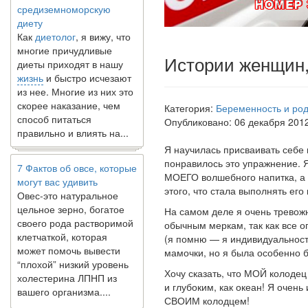
диету
Как
диетолог
, я вижу, что
многие причудливые
диеты приходят в нашу
Истории женщин,
жизнь
и быстро исчезают
из нее. Многие из них это
скорее наказание, чем
способ питаться
Категория:
Беременность и ро
правильно и влиять на...
Опубликовано: 06 декабря 201
Я научилась присваивать себе 
7 Фактов об овсе, которые
понравилось это упражнение. Я
могут вас удивить
МОЕГО волшебного на­питка, а 
Овес-это натуральное
этого, что стала выполнять его
цельное зерно, богатое
своего рода растворимой
На самом деле я очень тревожн
клетчаткой, которая
обычным меркам, так как все оп
может помочь вывести
(я помню — я индивидуальность
“плохой” низкий уровень
мамочки, но я была особенно 
холестерина ЛПНП из
Хочу сказать, что МОЙ колоде
вашего организма....
и глубоким, как океан! Я очен
СВОИМ колод­цем!