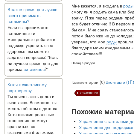
В какое время дня лучше
Мне кажется, я входила в
род
всего принимать
смогу ли я родить сама или буд
витамины?
врачу. Я же перед родами преб
Если вы принимаете
все будет отлично!!! В первом
витаминные и
бы сам. Мне сразу становилось
минеральные добавки в
потом было уже не до колодца:
надежде укрепить свое
уверена, что мои
роды
прошли 
здоровье, вы можете
благодаря моим ежедневным «п
задаться вопросом: “Есть
спокойствием!!!
ли лучшее время дня для
приема
витаминов
?”
Назад в раздел
Ключ к счастливому
Комментарии (0)
Вконтакте (
)
F
партнерству
Ты хочешь жить долго и
упражнения
счастливо. Возможно, ты
мечтал об этом с детства.
Хотя никакие реальные
Похожие матери
отношения не могут
сравниться со
Упражнения с гантелями д
сказочными фильмами,
Упражнения для поддержани
многие люди
Упражнения, для усиления 