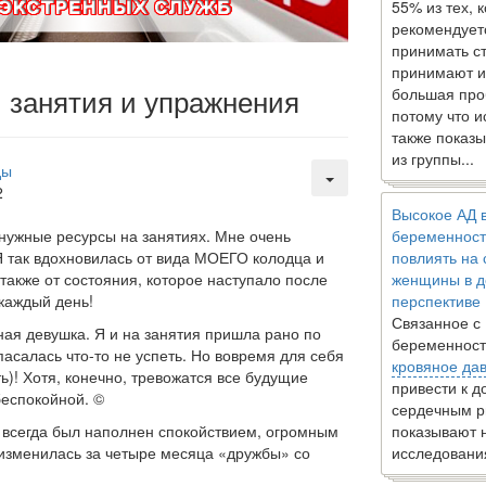
55% из тех, 
рекомендует
принимать с
принимают и
 занятия и упражнения
большая про
потому что 
также показы
из группы...
ды
2
Высокое АД 
нужные ресурсы на заня­тиях.
Мне очень
беременност
 так вдох­новилась от вида МОЕГО колодца и
повлиять на
также от состояния, которое наступало после
женщины в д
 каждый день!
перспективе
Связанное с
ая девушка. Я и на за­нятия пришла рано по
беременност
аса­лась что-то не успеть. Но вовремя для себя
кровяное да
)! Хотя, конечно, тревожатся все будущие
привести к 
беспокойной. ©
сердечным р
ц всегда был наполнен спокойствием, огромным
показывают 
ь изменилась за четыре месяца «дружбы» со
исследовани