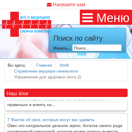
Напишите нам
Меню
Поиск по сайту
Как я заболел во время локдауна?
Это странная ситуация: вы соблюдали все меры
Искать...
предосторожности COVID-19 (вы почти все время дома),
но, тем не менее, вы каким-то образом простудились. Вы
можете задаться...
Вы здесь:
Главная
book
Справочник-акушера-гинеколога
Упражнения для здоровья (иога 2)
5 причин обратить внимание на средиземноморскую диету
Как
диетолог
, я вижу, что многие причудливые диеты
приходят в нашу
жизнь
и быстро исчезают из нее. Многие
Наш блог
из них это скорее наказание, чем способ питаться
правильно и влиять на...
7 Фактов об овсе, которые могут вас удивить
Овес-это натуральное цельное зерно, богатое своего рода
растворимой клетчаткой, которая может помочь вывести