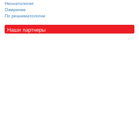
Неонатология
Ожирение
По реаниматологии
Наши партнеры
© 2010 - 2021 / 03-Ektb.ru
Сайт о медицине и скорой помощи
.
Все права защищены. При копировании материалов ссылка
обязательна.