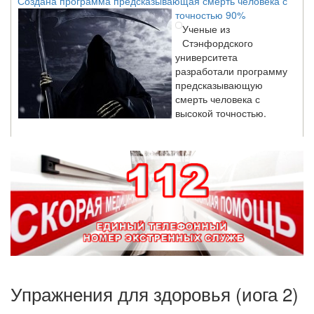
точностью 90%
Ученые из
Стэнфордского
университета
разработали программу
предсказывающую
смерть человека с
высокой точностью.
Зарплата врачей в 2018 году превысит средний доход
россиян в два раза
Глава Минздрава РФ
Вероника Скворцова
опровергла
сообщение о падении
доходов медицинских
работников в
ближайшие годы. Она
заявила об этом на
Упражнения для здоровья (иога 2)
встрече с журналистами ведущих...