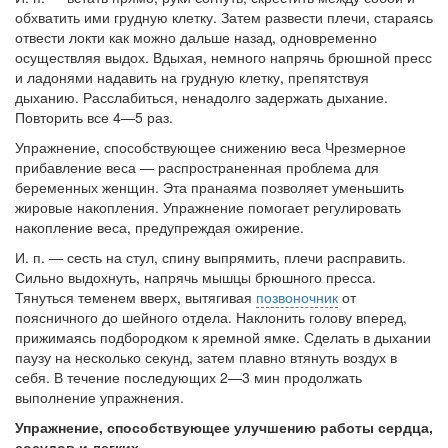
больничной палате
обхватить ими грудную клетку. Затем развести плечи, стараясь
бесплатно, в течении всего срока лечения...
отвести локти как можно дальше назад, одновременно
осуществляя выдох. Вды­хая, немного напрячь брюшной пресс
и ладонями на­давить на грудную клетку, препятствуя
дыханию. Рас­слабиться, ненадолго задержать дыхание.
Повторить все 4—5 раз.
Упражнение, способствующее снижению веса Чрезмерное
прибавление веса — распространенная проблема для
беременных женщин. Эта пранаяма позво­ляет уменьшить
жировые накопления. Упражнение помо­гает регулировать
накопление веса, предупреждая ожи­рение.
И. п. — сесть на стул, спину выпрямить, плечи рас­править.
Сильно выдохнуть, напрячь мышцы брюшного пресса.
Тянуться теменем вверх, вытягивая
позвоночник
от
поясничного до шейного отдела. Наклонить голову вперед,
прижимаясь подбородком к яремной ямке. Сде­лать в дыхании
паузу на несколько секунд, затем плавно втянуть воздух в
себя. В течение последующих 2—3 мин продолжать
выполнение упражнения.
Упражнение, способствующее улучшению работы сердца,
сосудов и легких