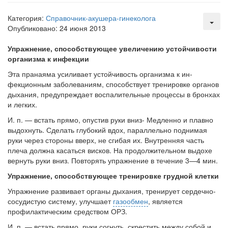
Местная анестезия развивает кардиотоксичность
Категория:
Справочник-акушера-гинеколога
Федеральная служба по
Опубликовано: 24 июня 2013
надзору в сфере
здравоохранения озвучила
Упражнение, способствующее увеличению устойчивости
тревожную статистику. Она
организма к инфекции
касаются увеличения риска
Эта пранаяма усиливает устойчивость организма к ин­
острой кардиотоксичности и
фекционным заболеваниям, способствует тренировке ор­ганов
роста сопутствующих
дыхания, предупреждает воспалительные процессы в бронхах
осложнений от...
и легких.
И. п. — встать прямо, опустив руки вниз- Медленно и плавно
выдохнуть. Сделать глубокий вдох, параллельно поднимая
Закон о праве родителей находиться с детьми в
руки через стороны вверх, не сгибая их. Внут­ренняя часть
реанимации внесен в Госдуму
плеча должна касаться висков. На продол­жительном выдохе
Соответствующий
вернуть руки вниз. Повторять упраж­нение в течение 3—4 мин.
законопроект внесен в
палату на
Упражнение, способствующее тренировке грудной клетки
рассмотрение. Суть его
Упражнение развивает органы дыхания, тренирует сердечно-
заключается в
сосудистую систему, улучшает
газообмен
, явля­ется
нахождении одного из
профилактическим средством ОРЗ.
родителей в
И. п. — встать прямо, руки согнуть, скрестить между собой и