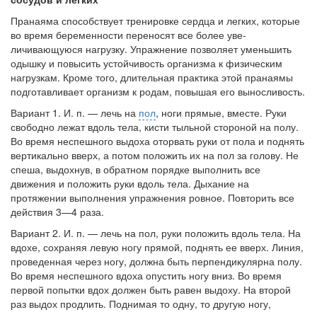
Пранаяма способствует тренировке сердца и легких, которые
во время беременности переносят все более уве­
личивающуюся нагрузку. Упражнение позволяет умень­шить
одышку и повысить устойчивость организма к фи­зическим
нагрузкам. Кроме того, длительная практика этой пранаямы
подготавливает организм к родам, повы­шая его выносливость.
Вариант 1. И. п. — лечь на
пол
, ноги прямые, вме­сте. Руки
свободно лежат вдоль тела, кисти тыльной сто­роной на полу.
Во время неспешного выдоха оторвать руки от пола и поднять
вертикально вверх, а потом поло­жить их на пол за голову. Не
спеша, выдохнув, в обрат­ном порядке выполнить все
движения и положить руки вдоль тела. Дыхание на
протяжении выполнения упраж­нения ровное. Повторить все
действия 3—4 раза.
Вариант 2. И. п. — лечь на пол, руки положить вдоль тела. На
вдохе, сохраняя левую ногу прямой, под­нять ее вверх. Линия,
проведенная через ногу, должна быть перпендикулярна полу.
Во время неспешного вдоха опустить ногу вниз. Во время
первой попытки вдох дол­жен быть равен выдоху. На второй
раз выдох продлить. Поднимая то одну, то другую ногу,