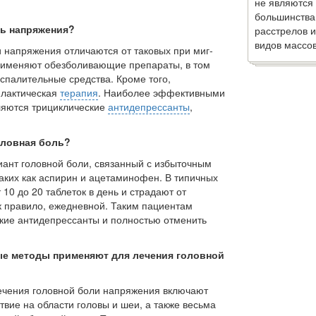
не являются
большинства
ль напряжения?
расстрелов и
видов массов
 напряжения отличаются от таковых при миг­
рименяют обезболивающие препараты, в том
спалительные средства. Кроме того,
илактическая
терапия
. Наиболее эффективными
вляются трициклические
антидепрессанты
,
оловная боль?
ант головной боли, связанный с избыточным
аких как аспирин и ацетаминофен. В типичных
10 до 20 таблеток в день и страдают от
к правило, ежедневной. Таким пациентам
ские антидепрессанты и полностью отменить
ые методы применяют для лечения головной
чения головной боли напряжения включают
вие на области головы и шеи, а также весьма