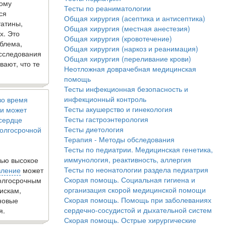
кому
Тесты по реаниматологии
ся
Общая хирургия (асептика и антисептика)
татины,
Общая хирургия (местная анестезия)
х. Это
Общая хирургия (кровотечение)
блема,
Общая хирургия (наркоз и реанимация)
исследования
Общая хирургия (переливание крови)
вают, что те
Неотложная доврачебная медицинская
помощь
Тесты инфекционная безопасность и
инфекционный контроль
во время
Тесты акушерство и гинекология
и может
Тесты гастроэнтерология
 сердце
Тесты диетология
олгосрочной
Терапия - Методы обследования
Тесты по педиатрии. Медицинская генетика,
иммунология, реактивность, аллергия
ью высокое
Тесты по неонатологии раздела педиатрия
вление
может
Скорая помощь. Социальная гигиена и
долгосрочным
организация скорой медицинской помощи
искам,
Скорая помощь. Помощь при заболеваниях
новые
сердечно-сосудистой и дыхательной систем
я.
Скорая помощь. Острые хирургические