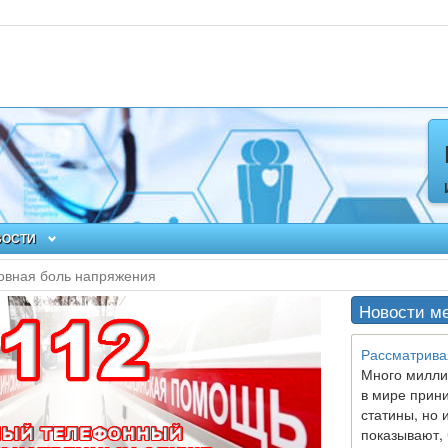
ВОСТИ
овная боль напряжения
Новости м
Рассматрива
Много милли
в мире прин
статины, но 
показывают, 