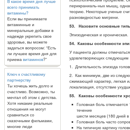
перикраниаль-ных мышц, одна
витамины?
теорию. Некоторые ученые счит
Если вы принимаете
разновидностью мигрени.
витаминные и
минеральные добавки в
53. Назовите основные тип
надежде укрепить свое
Эпизодическая и хроническая.
здоровье, вы можете
задаться вопросом: “Есть
54. Каковы особенности эп
ли лучшее время дня для
У пациента должны отмечаться
приема
витаминов
?”
удов­летворяющих следующим 
1. Длительность эпизода голов
Ключ к счастливому
партнерству
2. Как минимум, две из следу
Ты хочешь жить долго и
сжимающий характер, легкая и
счастливо. Возможно, ты
локализация, отсутствие ухудш
мечтал об этом с детства.
55. Каковы особенности хр
Хотя никакие реальные
отношения не могут
Головная боль отмечается 
сравниться со
течение
сказочными фильмами,
шести месяцев (180 дней в 
многие люди
Головная боль часто сопро
наслаждаются...
На типичную картину голов