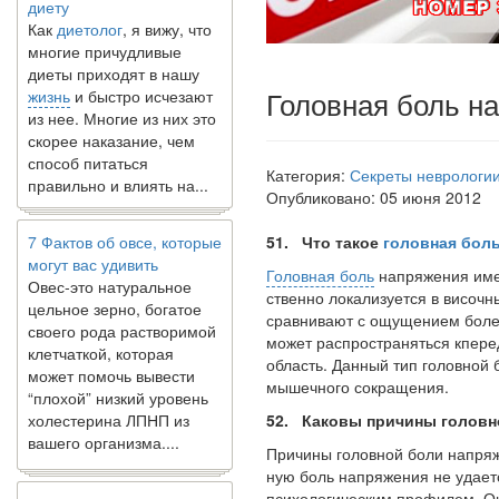
Как
диетолог
, я вижу, что
многие причудливые
диеты приходят в нашу
жизнь
и быстро исчезают
из нее. Многие из них это
Головная боль н
скорее наказание, чем
способ питаться
правильно и влиять на...
Категория:
Секреты неврологи
Опубликовано: 05 июня 2012
7 Фактов об овсе, которые
могут вас удивить
51. Что такое
головная бол
Овес-это натуральное
Головная боль
напряжения имее
цельное зерно, богатое
ственно локализуется в височн
своего рода растворимой
сравнивают с ощущением болез
клетчаткой, которая
может распростра­няться кпер
может помочь вывести
область. Данный тип голов­ной
“плохой” низкий уровень
мышечного сокращения.
холестерина ЛПНП из
вашего организма....
52. Каковы причины головн
Причины головной боли напряж
ную боль напряжения не удает
В какое время дня лучше
психологи­ческим профилем. О
всего принимать