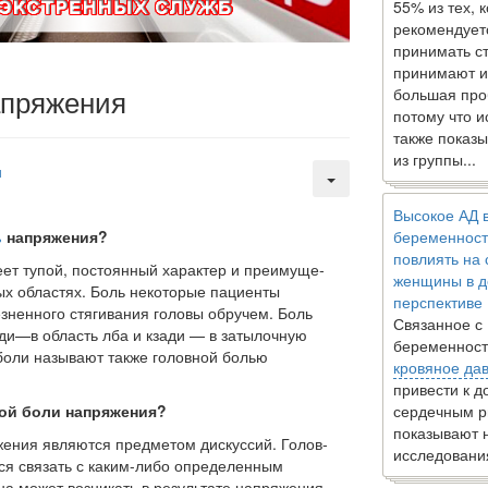
55% из тех, 
рекомендует
принимать с
принимают и
апряжения
большая про
потому что 
также показы
из группы...
и
Высокое АД 
ь
напряжения?
беременност
повлиять на
т тупой, постоянный характер и преимуще­
женщины в д
ых областях. Боль некоторые пациенты
перспективе
ненного стягивания головы обручем. Боль
Связанное с
еди—в область лба и кзади — в затылочную
беременност
 боли называют также головной болью
кровяное да
привести к 
ой боли напряжения?
сердечным р
показывают 
ения являются предметом дискуссий. Голов­
исследовани
ся связать с каким-либо определенным
на может возникать в результате напряжения