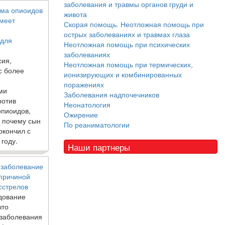
заболевания и травмы органов груди и
ма опиоидов
живота
имеет
Скорая помощь. Неотложная помощь при
е
острых заболеваниях и травмах глаза
 для
Неотложная помощь при психических
заболеваниях
сия,
Неотложная помощь при термических,
с более
ионизирующих и комбинированных
поражениях
ми
Заболевания надпочечников
ротив
Неонатология
опиоидов,
Ожирение
, почему сын
По реаниматологии
окончил с
 году.
Наши партнеры
 заболевание
 причиной
сстрелов
дование
что
 заболевания