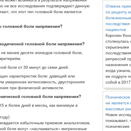
ко не все исследования подтверждают данную
Отмена прие
ают, что этот тип головной боли является
по рецепту 
болезненны
последствия
ы головной боли напряжения?
пациентов
Кэролин Кон
столкнулась 
изодической головной боли напряжения?
серьезными
 не менее десяти эпизодов головной боли,
последствия
критериям.
репрессий п
назначения 
ной боли от 30 минут до семи дней.
когда узнала
ющих характеристик боли: давящий или
ее подруги п
ли умеренная интенсивность, двусторонняя
собой в 2017
ения при физической активности.
онической головной боли напряжения?
Психическое
не является
15 и более дней в месяц, как минимум в
массовых ра
Новое иссле
году).
показывает, 
вождается избыточным приемом анальгетиков.
психические
ной боли могут «наслаиваться» мигренозные