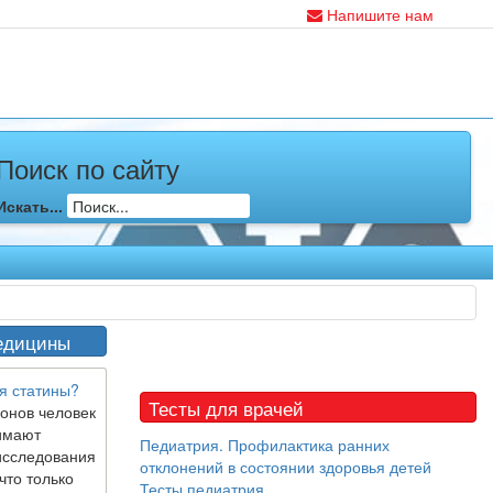
Напишите нам
Поиск по сайту
Искать...
едицины
я статины?
Тесты для врачей
онов человек
имают
Педиатрия. Профилактика ранних
исследования
отклонений в состоянии здоровья детей
что только
Тесты педиатрия