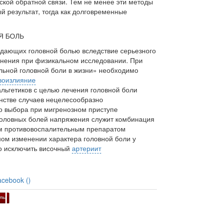
ской обратной связи. Тем не менее эти методы
й результат, тогда как долговременные
Я БОЛЬ
адающих головной болью вследствие серьезного
енения при физикальном исследовании. При
ильной головной боли в жизни» необходимо
воизлияние
льгетиков с целью лечения головной боли
нстве случаев нецелесообразно
о выбора при мигренозном приступе
оловных болей напряжения служит комбинация
м противовоспалительным препаратом
ом изменении характера головной боли у
о исключить височный
артериит
acebook (
)
ль