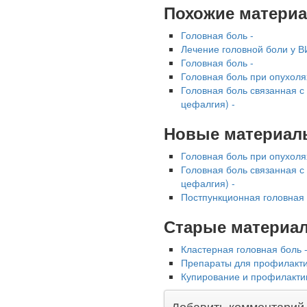
Глава Минздрава РФ
Похожие матери
Вероника Скворцова
опровергла сообщение о
Головная боль -
падении доходов
Лечение головной боли у В
медицинских работников
Головная боль -
в ближайшие годы. Она
Головная боль при опухоля
заявила об этом на
Головная боль связанная с
встрече с журналистами
цефалгия) -
ведущих...
Новые материал
Местная анестезия
Головная боль при опухоля
развивает
Головная боль связанная с
кардиотоксичность
цефалгия) -
Постпункционная головная 
Старые материа
Кластерная головная боль 
Препараты для профилакти
Купирование и профилактик
Федеральная служба по
надзору в сфере
Добавить комментарий