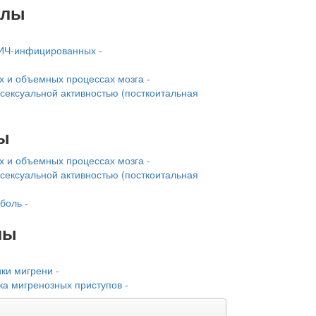
алы
ИЧ-инфицирован­ных -
х и объемных процессах мозга -
 сексуальной активностью (посткоитальная
ы
х и объемных процессах мозга -
 сексуальной активностью (посткоитальная
боль -
лы
-
ки мигрени -
а мигренозных приступов -