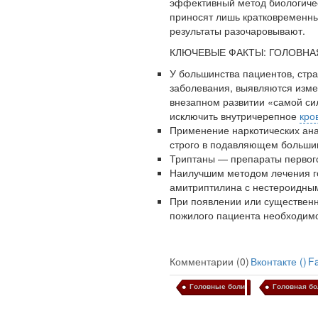
эф­фективный метод биологиче
прино­сят лишь кратковременны
результаты разо­чаровывают.
КЛЮЧЕВЫЕ ФАКТЫ: ГОЛОВНА
Ученые из
У большинства пациентов, стр
Стэнфордского
заболевания, выявляются изм
университета
вне­запном развитии «самой с
разработали программу
исключить внутричерепное
кро
предсказывающую
Применение наркотических ана
смерть человека с
строго в подавляющем больши
высокой точностью.
Триптаны — препараты первог
Наилучшим методом лечения г
амитриптилина с нестероидны
Зарплата врачей в 2018
При появлении или существенн
году превысит средний
пожилого пациента необходим
доход россиян в два раза
Комментарии (0)
Вконтакте (
)
F
Головные боли
Головная бо