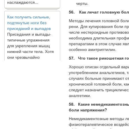
черты.
Как получить сильные,
56. Как лечат головную бо
подтянутые ноги без
Методы лечения головной боли
приседаний и выпадов
рени. Для купирования боли п
Приседания и выпады-
числе нестероидные противово
типичные упражнения
необходима длитель­ная проф
для укрепления мышц
препаратами в этом слу­чае я
нижней части тела. Хотя
особенно амитриптилин.
они чрезвычайно
распространены, они не
57. Что такое рикошетная г
могут быть безопасным
Хорошо описан отдельный вари
вариантом для всех.
употреблением анальгетиков, т
Некоторые...
слу­чаях больные принимают от 
хронической головной боли, ка
Создана программа
следует назначить три­цикличе
предсказывающая смерть
аналгетики.
человека с точностью
58. Какие немедикаментозн
90%
боли напряжения?
Немедикаментозные методы ле
физиотерапевтическое воздейст