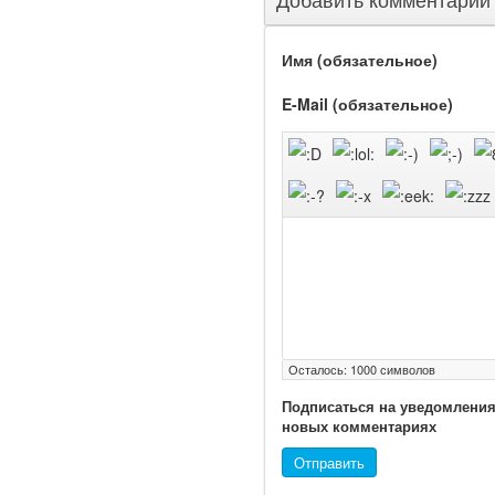
здравоохранения
озвучила тревожную
статистику. Она касаются
Имя (обязательное)
увеличения риска острой
кардиотоксичности и
E-Mail (обязательное)
роста сопутствующих
осложнений от...
Закон о праве родителей
находиться с детьми в
реанимации внесен в
Госдуму
Осталось:
1000
символов
Подписаться на уведомления
новых комментариях
Соответствующий
Отправить
законопроект