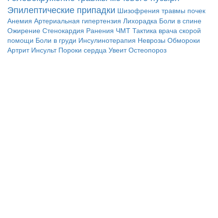
Эпилептические припадки
Шизофрения
травмы почек
Анемия
Артериальная гипертензия
Лихорадка
Боли в спине
Ожирение
Стенокардия
Ранения
ЧМТ
Тактика врача скорой
помощи
Боли в груди
Инсулинотерапия
Неврозы
Обмороки
Артрит
Инсульт
Пороки сердца
Увеит
Остеопороз
© 2010 - 2021 / 03-Ektb.ru
Сайт о медицине и скорой помощи
.
Все права защищены. При копировании материалов ссылка
обязательна.