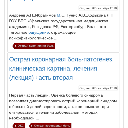
Создано 07 сентября 2010
Андреев А.Н.,Ибрагимов
М
.С, Тунис А.В.,Ходыкина Л.П.
ГОУ ВПО «Уральская государственная медицинская
академия», Росздрава РФ, Екатеринбург
Боль
- это
тягостное
ощущение
, отражающее
психофизиологическое ...
Острая коронарная боль
Острая коронарная боль-патогенез,
клиническая картина, лечения
(лекция) часть вторая
Создано 07 сентября 2010
Первая часть лекции. Оценка болевого синдрома
позволяет диагностировать острый коро­нарный синдром
с
боль
шой долей вероятности, а также помогает ори­
ентироваться в течении заболевания, методах
необходимой ...
ОКС
Острая коронарная боль