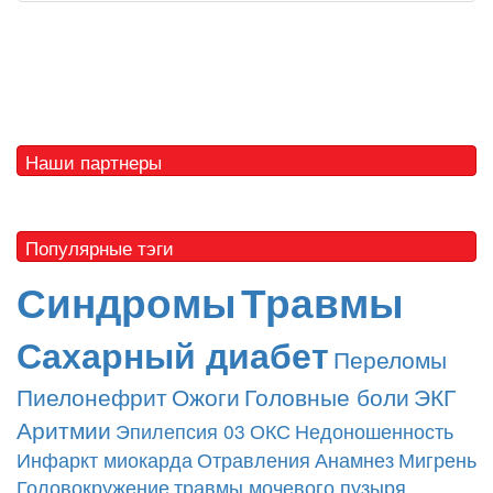
Наши партнеры
Популярные тэги
Синдромы
Травмы
Сахарный диабет
Переломы
Пиелонефрит
Ожоги
Головные боли
ЭКГ
Аритмии
Эпилепсия
03
ОКС
Недоношенность
Инфаркт миокарда
Отравления
Анамнез
Мигрень
Головокружение
травмы мочевого пузыря