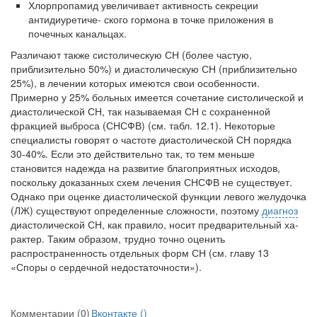
Хлорпропамид увеличивает активность секреции
антидиуретиче- ского гормона в точке приложения в
почечных канальцах.
Различают также систолическую СН (более частую,
приблизительно 50%) и диастолическую СН (приблизительно
25%), в лечении которых име­ются свои особенности.
Примерно у 25% больных имеется сочетание систо­лической и
диастолической СН, так называемая СН с сохраненной
фракцией выброса (СНСФВ) (см. табл. 12.1). Некоторые
специалисты говорят о частоте диастолической СН порядка
30-40%. Если это действительно так, то тем мень­ше
становится надежда на развитие благоприятных исходов,
поскольку дока­занных схем лечения СНСФВ не существует.
Однако при оценке диастоличе­ской функции левого желудочка
(ЛЖ) существуют определенные сложности, поэтому
диагноз
диастолической СН, как правило, носит предварительный ха­
рактер. Таким образом, трудно точно оценить
распространенность отдельных форм СН (см. главу 13
«Споры о сердечной недостаточности»).
Комментарии (0)
Вконтакте (
)