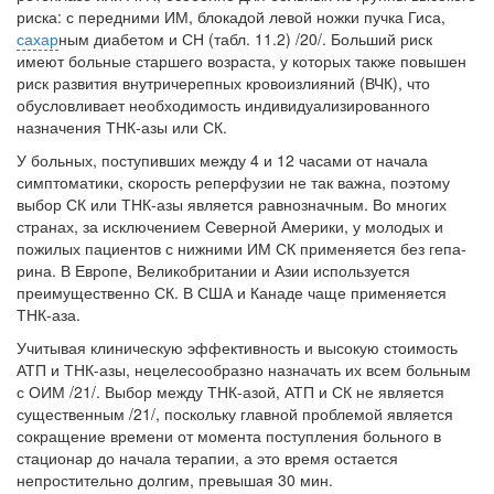
риска: с передними ИМ, блокадой левой ножки пучка Гиса,
сахар
­ным диабетом и СН (табл. 11.2) /20/. Больший риск
имеют больные старшего возраста, у которых также повышен
риск развития внутричерепных кровоиз­лияний (ВЧК), что
обусловливает необходимость индивидуализированного
назначения ТНК-азы или СК.
У больных, поступивших между 4 и 12 часами от начала
симптоматики, скорость реперфузии не так важна, поэтому
выбор СК или ТНК-азы явля­ется равнозначным. Во многих
странах, за исключением Северной Америки, у молодых и
пожилых пациентов с нижними ИМ СК применяется без гепа­
рина. В Европе, Великобритании и Азии используется
преимущественно СК. В США и Канаде чаще применяется
ТНК-аза.
Учитывая клиническую эффективность и высокую стоимость
АТП и ТНК-азы, нецелесообразно назначать их всем больным
с ОИМ /21/. Вы­бор между ТНК-азой, АТП и СК не является
существенным /21/, поскольку главной проблемой является
сокращение времени от момента поступления больного в
стационар до начала терапии, а это время остается
непроститель­но долгим, превышая 30 мин.