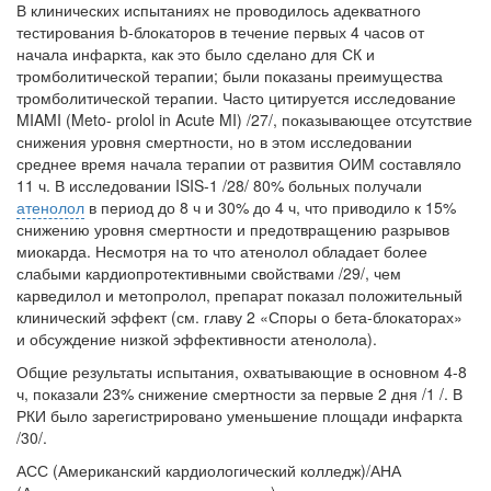
В клинических испытаниях не проводилось адекватного
тестирования b-блокаторов в течение первых 4 часов от
начала инфаркта, как это было сде­лано для СК и
тромболитической терапии; были показаны преимущества
тромболитической терапии. Часто цитируется исследование
MIAMI (Meto- prolol in Acute MI) /27/, показывающее отсутствие
снижения уровня смер­тности, но в этом исследовании
среднее время начала терапии от развития ОИМ составляло
11 ч. В исследовании ISIS-1 /28/ 80% больных получали
атенолол
в период до 8 ч и 30% до 4 ч, что приводило к 15%
снижению уровня смертности и предотвращению разрывов
миокарда. Несмотря на то что ате­нолол обладает более
слабыми кардиопротективными свойствами /29/, чем
карведилол и метопролол, препарат показал положительный
клинический эффект (см. главу 2 «Споры о бета-блокаторах»
и обсуждение низкой эффек­тивности атенолола).
Общие результаты испытания, охватывающие в основном 4-8
ч, пока­зали 23% снижение смертности за первые 2 дня /1 /. В
РКИ было зарегистри­ровано уменьшение площади инфаркта
/30/.
АСС (Американский кардиологический колледж)/АНА