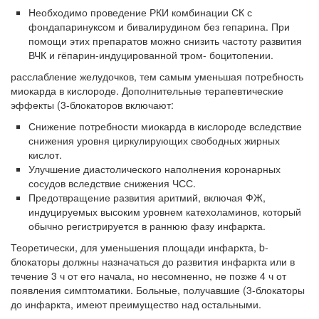
Необходимо проведение РКИ комбинации СК с
фондапаринуксом и бивалирудином без гепарина. При
помощи этих препаратов мож­но снизить частоту развития
ВЧК и гёпарин-индуцированной тром- боцитопении.
расслабление желудочков, тем самым уменьшая потребность
миокарда в кислороде. Дополнительные терапевтические
эффекты (3-блокаторов вклю­чают:
Снижение потребности миокарда в кислороде вследствие
снижения уровня циркулирующих свободных жирных
кислот.
Улучшение диастолического наполнения коронарных
сосудов вследствие снижения ЧСС.
Предотвращение развития аритмий, включая ФЖ,
индуцируемых высоким уровнем катехоламинов, который
обычно регистрируется в раннюю фазу инфаркта.
Теоретически, для уменьшения площади инфаркта, b-
блокаторы долж­ны назначаться до развития инфаркта или в
течение 3 ч от его начала, но не­сомненно, не позже 4 ч от
появления симптоматики. Больные, получавшие (3-блокаторы
до инфаркта, имеют преимущество над остальными.