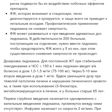
риска подвергло бы их воздействию побоч­ных эффектов
препарата.
ФЖ, которая возникает в стационаре, легко
диагностируется и ку­пируется, и чаще всего не приводит к
летальным исходам. Профи­лактическое применение
лидокаина не снижает смертность.
ФЖ может развиваться и при введении адекватных доз
лидокаина. В действительности 200 больным,
поступающим на отделение, нуж­но ввести лидокаин,
чтобы предотвратить ФЖ всего у 5 из них, при этом
существенного снижения смертности не происходит.
Дозировка лидокаина. Для постоянной ЖТ при стабильной
гемодина­мике и ЧСС < 150 в 1 мин лидокаин вводят в/в
болюсно в дозе 1,0-1,5 мг/кг (75-100 мг). Через 5-10 мин
второе введение в дозе 1 мг/кг. Вдвое уменьши­те дозу при
тяжелой патологии печени и нарушении печеночного кровото­
ка, а также при использовании (3-блокатора,
метаболизирующегося в печени, и у больных старше 65 лет.
Первое струйное введение начинается одновременно с
капельным введением лидокаина, промежуток между ними
отсутствует. Инфузию на­чинают со скорости 2 мг/мин. При