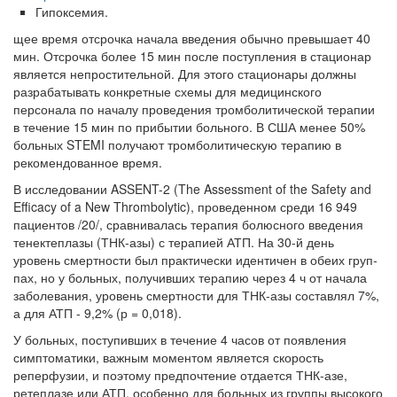
родителей в
Гипоксемия.
больничной палате
щее время отсрочка начала введения обычно превышает 40
бесплатно, в течении всего срока лечения...
мин. Отсрочка более 15 мин после поступления в стационар
является непростительной. Для этого стационары должны
разрабатывать конкретные схемы для медицин­ского
персонала по началу проведения тромболитической терапии
в течение 15 мин по прибытии больного. В США менее 50%
больных STEMI получают тромболитическую терапию в
рекомендованное время.
В исследовании ASSENT-2 (The Assessment of the Safety and
Efficacy of a New Thrombolytic), проведенном среди 16 949
пациентов /20/, сравнива­лась терапия болюсного введения
тенектеплазы (ТНК-азы) с терапией АТП. На 30-й день
уровень смертности был практически идентичен в обеих груп­
пах, но у больных, получивших терапию через 4 ч от начала
заболевания, уро­вень смертности для ТНК-азы составлял 7%,
а для АТП - 9,2% (р = 0,018).
У больных, поступивших в течение 4 часов от появления
симптомати­ки, важным моментом является скорость
реперфузии, и поэтому предпочте­ние отдается ТНК-азе,
ретеплазе или АТП, особенно для больных из группы высокого