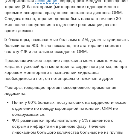
(Американ­ская
ассоциация
сердца) рекомендуют проведение
терапии |3-блокаторами (метопрололом) одновременно с
приемом аспирина, сразу после постанов­ки диагноза ОИМ.
Следовательно, терапия должна быть начата в течение 30
мин после поступления в отделение реанимации, за это
время должны
b-блокаторы, назначаемые больным с ИМ, должны купировать
большинство ЖЭ. Было показано, что эта терапия снижает
частоту ФЖ и летальных исхо­дов от ОИМ.
Профилактическое ведение лидокаина может иметь место,
когда нет условий для мониторинга сердечного ритма, но при
хорошем мониторин­ге в назначении лидокаина
необходимости нет, он потенциально токсичен и дорог.
Факторы, говорящие против повседневного применения
лидокаина:
Почти у 60% больных, поступающих на кардиологическое
отделе­ние по поводу коронарной патологии, ОИМ не
обнаруживается.
ФЖ развивается приблизительно у 5% пациентов с
острыми ин­фарктами в раннюю фазу. Лечение
лидокаином большого количест­ва больных не из группы