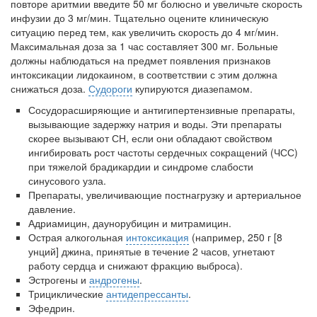
повторе аритмии введите 50 мг болюсно и увеличьте скорость
инфузии до 3 мг/мин. Тщательно оцените клиническую
ситуацию перед тем, как увеличить скорость до 4 мг/мин.
Максимальная доза за 1 час составляет 300 мг. Больные
должны наблюдаться на предмет появ­ления признаков
интоксикации лидокаином, в соответствии с этим должна
снижаться доза.
Судороги
купируются диазепамом.
Сосудорасширяющие и антигипертензивные препараты,
вызыва­ющие задержку натрия и воды. Эти препараты
скорее вызывают СН, если они обладают свойством
ингибировать рост частоты сер­дечных сокращений (ЧСС)
при тяжелой брадикардии и синдроме слабости
синусового узла.
Препараты, увеличивающие постнагрузку и артериальное
давле­ние.
Адриамицин, даунорубицин и митрамицин.
Острая алкогольная
интоксикация
(например, 250 г [8
унций] джина, принятые в течение 2 часов, угнетают
работу сердца и сни­жают фракцию выброса).
Эстрогены и
андрогены
.
Трициклические
антидепрессанты
.
Эфедрин.