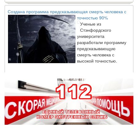
Создана программа предсказывающая смерть человека с
точностью 90%
Ученые из
Стэнфордского
университета
разработали программу
предсказывающую
смерть человека с
высокой точностью.
Зарплата врачей в 2018 году превысит средний доход
россиян в два раза
Глава Минздрава РФ
Вероника Скворцова
опровергла
сообщение о падении
доходов медицинских
работников в
ближайшие годы. Она
заявила об этом на