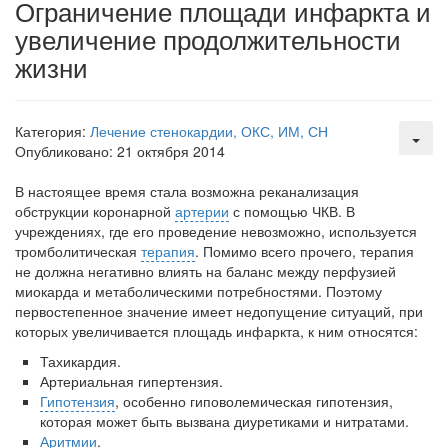
встрече с журналистами ведущих...
Ограничение площади инфаркта и
увеличение продолжительности
Местная анестезия развивает кардиотоксичность
жизни
Федеральная служба по
надзору в сфере
здравоохранения озвучила
Категория:
Лечение стенокардии, ОКС, ИМ, СН
тревожную статистику. Она
Опубликовано: 21 октября 2014
касаются увеличения риска
острой кардиотоксичности и
В настоящее время стала возможна реканализация
роста сопутствующих
обструкции ко­ронарной
артерии
с помощью ЧКВ. В
осложнений от...
учреждениях, где его проведение невозможно, используется
тромболитическая
терапия
. Помимо всего про­чего, терапия
не должна негативно влиять на баланс между перфузией
Закон о праве родителей находиться с детьми в
миокарда и метаболическими потребностями. Поэтому
реанимации внесен в Госдуму
первостепенное значение имеет недопущение ситуаций, при
Соответствующий
которых увеличивается пло­щадь инфаркта, к ним относятся:
законопроект внесен в
Тахикардия.
палату на
Артериальная гипертензия.
рассмотрение. Суть его
Гипотензия
, особенно гиповолемическая гипотензия,
заключается в
которая мо­жет быть вызвана диуретиками и нитратами.
нахождении одного из
Аритмии
.