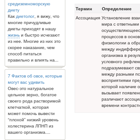
диету
Термин
Определение
Как
диетолог
, я вижу, что
Ассоциация
Установление вза
многие причудливые
мира с ответными
диеты приходят в нашу
осуществляющееся
жизнь
и быстро исчезают
процессов в осно
из нее. Многие из них это
физиологии а обр
скорее наказание, чем
между индиффере
способ питаться
организма в резул
правильно и влиять на...
условного рефлек
подразумевают св
7 Фактов об овсе, которые
между разными п
могут вас удивить
восприятиями пре
Овес-это натуральное
которой наличие о
цельное зерно, богатое
вызывает появлени
своего рода растворимой
различают ассоциа
клетчаткой, которая
времени контрастн
может помочь вывести
“плохой” низкий уровень
холестерина ЛПНП из
вашего организма....