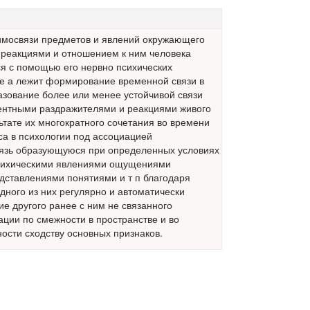
имосвязи предметов и явлений окружающего
 реакциями и отношением к ним человека
 с помощью его нервно психических
ве а лежит формирование временной связи в
азование более или менее устойчивой связи
нтными раздражителями и реакциями живого
ьтате их многократного сочетания во времени
са в психологии под ассоциацией
язь образующуюся при определенных условиях
сихическими явлениями ощущениями
дставлениями понятиями и т п благодаря
дного из них регулярно и автоматически
е другого ранее с ним не связанного
ции по смежности в пространстве и во
ости сходству основных признаков.