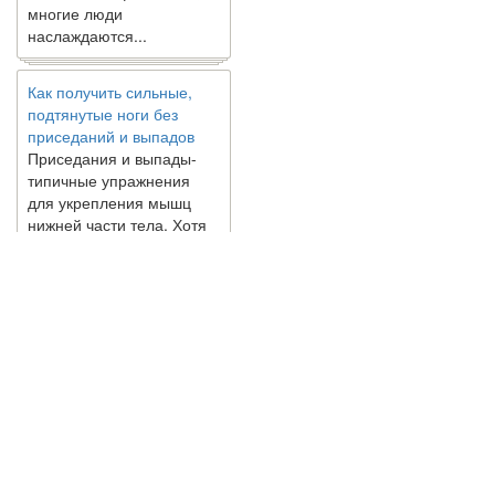
наслаждаются...
Как получить сильные,
подтянутые ноги без
приседаний и выпадов
Приседания и выпады-
типичные упражнения
для укрепления мышц
нижней части тела. Хотя
они чрезвычайно
распространены, они не
могут быть безопасным
вариантом для всех.
Некоторые...
Создана программа
предсказывающая смерть
человека с точностью
© 2010 - 2021 / 03-Ektb.ru
Сайт о 
90%