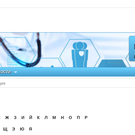
ВОСТИ
ция
Ё
Ж
З
И
Й
К
Л
М
Н
О
П
Р
Щ
Э
Ю
Я