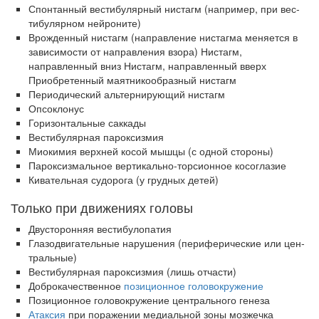
Спонтанный вестибулярный нистагм (например, при вес­
тибулярном нейроните)
Врожденный нистагм (направление нистагма меняется в
зависимости от направления взора) Нистагм,
направленный вниз Нистагм, направленный вверх
Приобретенный маятникообразный нистагм
Периодический альтернирующий нистагм
Опсоклонус
Горизонтальные саккады
Вестибулярная пароксизмия
Миокимия верхней косой мышцы (с одной стороны)
Пароксизмальное вертикально-торсионное косоглазие
Кивательная судорога (у грудных детей)
Только при движениях головы
Двусторонняя вестибулопатия
Глазодвигательные нарушения (периферические или цен­
тральные)
Вестибулярная пароксизмия (лишь отчасти)
Доброкачественное
позиционное головокружение
Позиционное головокружение центрального генеза
Атаксия
при поражении медиальной зоны мозжечка