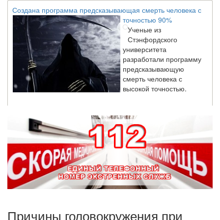
Создана программа предсказывающая смерть человека с
точностью 90%
Ученые из
Стэнфордского
университета
разработали программу
предсказывающую
смерть человека с
высокой точностью.
Зарплата врачей в 2018 году превысит средний доход
россиян в два раза
Глава Минздрава РФ
Вероника Скворцова
опровергла
сообщение о падении
доходов медицинских
работников в
ближайшие годы. Она
заявила об этом на
Причины головокружения при
встрече с журналистами ведущих...