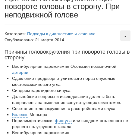
повороте голо­вы в сторону. При
неподвижной голове
Местная анестезия развивает кардиотоксичность
Федеральная служба по
надзору в сфере
здравоохранения озвучила
Категория:
Подходы к диагностике и лечению
тревожную статистику. Она
Опубликовано: 21 марта 2014
касаются увеличения риска
острой кардиотоксичности и
Причины головокружения при повороте голо­вы в
роста сопутствующих
сторону
осложнений от...
Вестибулярная пароксизмия Окклюзия позвоночной
артерии
Сдавление преддверно-улиткового нерва опухолью
Закон о праве родителей находиться с детьми в
мостомозжечкового угла
реанимации внесен в Госдуму
Синдром каротидного синуса
Соответствующий
Дальнейшие вопросы и исследования должны быть
законопроект внесен в
направ­лены на выявление сопутствующих симптомов.
Сочетание головокружения с расстройствами слуха
палату на
Болезнь
Меньера
рассмотрение. Суть его
Перилимфатическая
фистула
или синдром оголенного пе­
заключается в
реднего полукружного канала
нахождении одного из
Вестибулярная пароксизмия