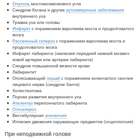
родителей в
Опухоль
мостомозжечкового угла
больничной палате
Синдром Когана и другие
аутоиммунные заболевания
бесплатно, в течении всего срока лечения...
внут­реннего уха
Травма уха или головы
Инфаркт
с поражением варолиева моста и продолговатого
мозга
Рассеянный склероз
с поражением варолиева моста и
про­долговатого мозга
Инфаркт лабиринта (окклюзия передней нижней мозжеч­
ковой артерии или артерии лабиринта)
Синдром повышенной вязкости крови
Лабиринтит
Опоясывающий
лишай
с поражением коленчатого ганг­лия
лицевого нерва (синдром Ханта)
Холестеатома
Пороки развития внутреннего уха
Ателектаз
перепончатого лабиринта
Отосклероз
Вестибулярная
эпилепсия
Иллюзия движения окружающих предметов (осциллопсия)
При неподвижной голове