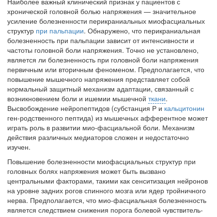
Наиболее важный клинический признак у пациентов с
хронической головной болью на­пряжения — значительное
усиление болез­ненности перикраниальных миофасциальных
структур
при пальпации
. Обнаружено, что перикраниальная
болезненность при паль­пации зависит от интенсивности и
частоты головной боли напряжения. Точно не уста­новлено,
является ли болезненность при го­ловной боли напряжения
первичным или вторичным феноменом. Предполагается, что
повышение мышечного напряжения представ­ляет собой
нормальный защитный механизм адаптации, связанный с
возникновением боли и ишемии мышечной
ткани
.
Высвобождение нейропептидов (субстанция Р и
кальцитонин
ген-родственного пептида) из мышечных аф­ферентное может
играть роль в развитии мио-фасциальной боли. Механизм
действия раз­личных медиаторов сложен и недостаточно
изучен.
Повышение болезненности миофасциаль­ных структур при
головных болях напряжения может быть вызвано
центральными факто­рами, такими как сенситизация нейронов
на уровне задних рогов спинного мозга или ядер тройничного
нерва. Предполагается, что мио-фасциальная болезненность
является след­ствием снижения порога болевой чувствитель­