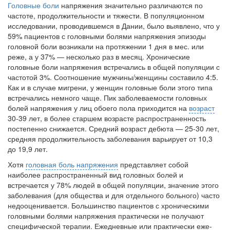
ближайшие годы. Она
Головные боли
напряжения значительно различаются по
заявила об этом на
частоте, продолжительности и тяжести. В популяционном
встрече с журналистами ведущих...
исследовании, проводившемся в Дании, было выявлено, что у
59% пациентов с головными болями напря­жения эпизоды
головной боли возникали на протяжении 1 дня в мес. или
Местная анестезия развивает кардиотоксичность
реже, а у 37% — несколько раз в месяц. Хронические
Федеральная служба по
головные боли напряжения встречались в общей попу­ляции с
надзору в сфере
частотой 3%. Соотношение мужчи­ны/женщины составило 4:5.
здравоохранения озвучила
Как и в случае мигрени, у женщин головные боли этого типа
тревожную статистику. Она
встречались немного чаще. Пик заболеваемо­сти головных
касаются увеличения риска
болей напряжения у лиц обоего пола приходится на
возраст
острой кардиотоксичности и
30-39 лет, в более старшем возрасте распространенность
роста сопутствующих
посте­пенно снижается. Средний возраст дебюта — 25-30 лет,
осложнений от...
средняя продолжительность забо­левания варьирует от 10,3
до 19,9 лет.
Хотя
головная боль напряжения
представ­ляет собой
Закон о праве родителей находиться с детьми в
наиболее распространенный вид головных болей и
реанимации внесен в Госдуму
встречается у 78% людей в общей популяции, значение этого
Соответствующий
заболевания (для общества и для отдельного больного) ча­сто
законопроект внесен в
недооценивается. Большинство пациентов с хроническими
палату на
головными болями напряже­ния практически не получают
рассмотрение. Суть его
специфической терапии. Ежедневные или практически еже­