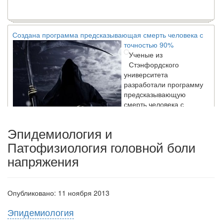
Создана программа предсказывающая смерть человека с
точностью 90%
Ученые из
Стэнфордского
университета
разработали программу
предсказывающую
смерть человека с
высокой точностью.
Эпидемиология и
Патофизиология головной боли
Зарплата врачей в 2018 году превысит средний доход
россиян в два раза
напряжения
Глава Минздрава РФ
Вероника Скворцова
опровергла
Опубликовано: 11 ноября 2013
сообщение о падении
доходов медицинских
Эпидемиология
работников в