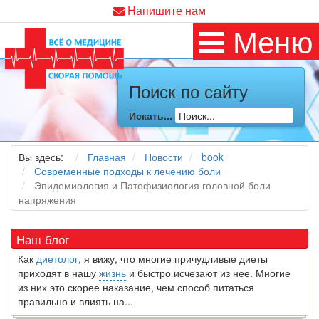
Напишите нам
Меню
Поиск по сайту
Искать...
Как я заболел во время локдауна?
Это странная ситуация: вы соблюдали все меры
Вы здесь:
Главная
Новости
book
предосторожности COVID-19 (вы почти все время дома),
Современные подходы к лечению боли
но, тем не менее, вы каким-то образом простудились. Вы
Эпидемиология и Патофизиология головной боли
можете задаться...
напряжения
5 причин обратить внимание на средиземноморскую диету
Наш блог
Как
диетолог
, я вижу, что многие причудливые диеты
приходят в нашу
жизнь
и быстро исчезают из нее. Многие
из них это скорее наказание, чем способ питаться
правильно и влиять на...