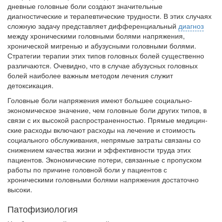
заключается в
дневные головные боли создают значительные
нахождении одного из
диагностические и терапевтические трудно­сти. В этих случаях
родителей в
сложную задачу представ­ляет дифференциальный
диагноз
между хро­ническими головными болями напряжения,
больничной палате
хронической мигренью и абузусными головны­ми болями.
бесплатно, в течении всего срока лечения...
Стратегии терапии этих типов го­ловных болей существенно
различаются. Оче­видно, что в случае абузусных головных
болей наиболее важным методом лечения служит
детоксикация.
Головные боли напряжения имеют большее социально-
экономическое значение, чем го­ловные боли других типов, в
связи с их высо­кой распространенностью. Прямые медицин­
ские расходы включают расходы на лечение и стоимость
социального обслуживания, непря­мые затраты связаны со
снижением качества жизни и эффективности труда этих
пациентов. Экономические потери, связанные с пропу­ском
работы по причине головной боли у па­циентов с
хроническими головными болями напряжения достаточно
высоки.
Патофизиология