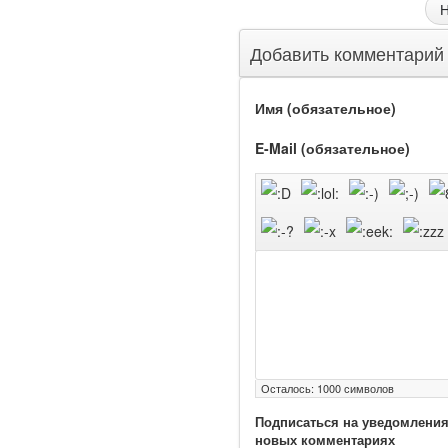
Н
Глава Минздрава РФ
Вероника Скворцова
Добавить комментарий
опровергла сообщение о
падении доходов
Имя (обязательное)
медицинских работников
в ближайшие годы. Она
E-Mail (обязательное)
заявила об этом на
встрече с журналистами
ведущих...
Местная анестезия
развивает
кардиотоксичность
Осталось:
1000
символов
Подписаться на уведомления
новых комментариях
Федеральная служба по