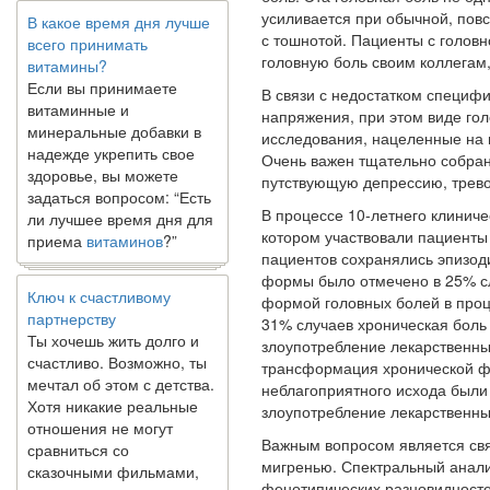
В какое время дня лучше
усиливается при обыч­ной, пов
всего принимать
с тошнотой. Пациенты с голов
витамины?
головную боль своим коллегам,
Если вы принимаете
витаминные и
В связи с недостатком специф
минеральные добавки в
напряже­ния, при этом виде го
надежде укрепить свое
исследования, наце­ленные на 
здоровье, вы можете
Очень важен тщательно собра
задаться вопросом: “Есть
путствующую депрессию, тревог
ли лучшее время дня для
В процессе 10-летнего клиниче
приема
витаминов
?”
котором участво­вали пациенты
пациентов сохранялись эпизод
Ключ к счастливому
формы было отмечено в 25% сл
партнерству
формой головных болей в проц
Ты хочешь жить долго и
31% случаев хроническая боль
счастливо. Возможно, ты
злоупотребление лекарственны
мечтал об этом с детства.
трансформация хронической фо
Хотя никакие реальные
неблагоприятного исхода были
отношения не могут
злоупотребление лекарственн
сравниться со
Важным вопросом является св
сказочными фильмами,
мигренью. Спектральный анали
многие люди
фенотипических раз­новидност