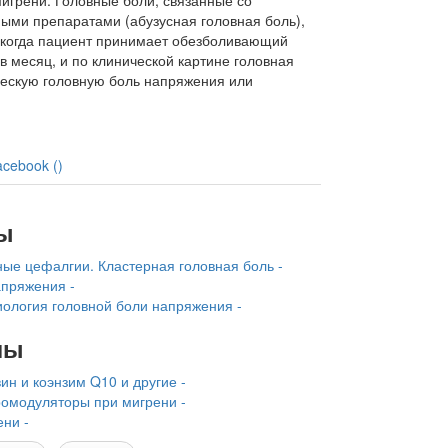
грени. Голов­ные боли, связанные со
ыми препаратами (абузусная го­ловная боль),
, когда пациент принимает обезболивающий
в месяц, и по клинической картине головная
ческую головную боль напря­жения или
acebook (
)
ы
ые цефалгии. Кластерная головная боль -
апряжения -
ология головной боли напряжения -
лы
н и коэнзим Q10 и другие -
ромодуляторы при мигрени -
ни -