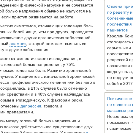
седневной физической нагрузке и не сочетается
Отмена прие
ной болью напряжения обычно не жалуются на
по рецепту 
 если приступ развивается на работе.
болезненны
последствия
ических сим­птомов, отличающих головную боль
пациентов
ловных болей чаще, чем при других, проводятся
Кэролин Кон
исключение других органических заболеваний.
столкнулась 
н­ный
анамнез
, который помогает выявить со­
серьезными
у и другие за­болевания.
последствия
ского катамнестического исследования, в
репрессий п
 с головной болью напряжения, у 75%
назначения 
ические головные боли. Развитие хронической
когда узнала
учаев. У пациентов с изначальной хронической
ее подруги п
ессе профилактического лечения или без него в
собой в 2017
 сохранялась, в 21% случаев было отмечено
ми средствами и в 48% случаев наблюдалась
Психическое
рмы в эпизодическую. К фак­торам риска
не является
 от­несены
депрессия
, тревога и
массовых ра
ыми препаратами.
Новое иссле
язь между головной болью напряжения и
показывает, 
з показал действитель­ное существование двух
психические
ей головной боли напряжения. У пациентов
с