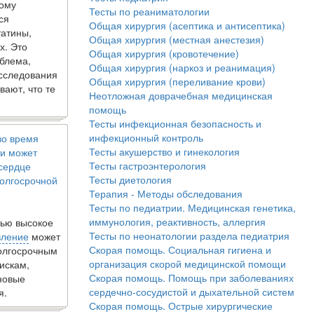
кому
Тесты по реаниматологии
ся
Общая хирургия (асептика и антисептика)
татины,
Общая хирургия (местная анестезия)
х. Это
Общая хирургия (кровотечение)
блема,
Общая хирургия (наркоз и реанимация)
исследования
Общая хирургия (переливание крови)
вают, что те
Неотложная доврачебная медицинская
помощь
Тесты инфекционная безопасность и
инфекционный контроль
во время
Тесты акушерство и гинекология
и может
Тесты гастроэнтерология
 сердце
Тесты диетология
олгосрочной
Терапия - Методы обследования
Тесты по педиатрии. Медицинская генетика,
иммунология, реактивность, аллергия
ью высокое
Тесты по неонатологии раздела педиатрия
вление
может
Скорая помощь. Социальная гигиена и
долгосрочным
организация скорой медицинской помощи
искам,
Скорая помощь. Помощь при заболеваниях
новые
сердечно-сосудистой и дыхательной систем
я.
Скорая помощь. Острые хирургические