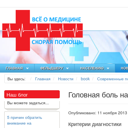
Как я заболел во время
локдауна?
Это странная ситуация:
вы соблюдали все меры
ГЛАВНАЯ
ФЕЛЬДШЕРУ
НАСЕЛЕНИЮ
НО
предосторожности
COVID-19 (вы почти все
Вы здесь:
Главная
Новости
book
Современные по
время дома), но, тем не
менее, вы каким-то
Головная боль н
образом простудились.
Наш блог
Вы можете задаться...
5 причин обратить
Опубликовано: 11 ноября 2013
внимание на
Критерии диагностики
средиземноморскую