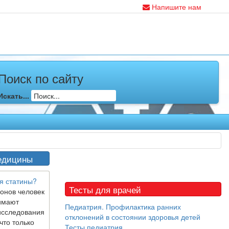
Напишите нам
Поиск по сайту
Искать...
едицины
я статины?
Тесты для врачей
онов человек
имают
Педиатрия. Профилактика ранних
исследования
отклонений в состоянии здоровья детей
что только
Тесты педиатрия