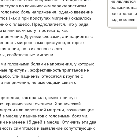
не являются
риступов по клиническим характеристикам,
большинства
головную боль напряжения, однако введение
расстрелов и
пов (как и при приступах ми­грени) оказалось
видов массов
нию с плацебо. Предполагается, что у ряда
 клинически могут протекать, как
апряжения. Другими словами, эти паци­енты с
нность мигренозных приступов, которые
пряжения, но в их основе лежат
ы, свой­ственные мигрени.
ими головны­ми болями напряжения, у которых
ные приступы, эффектив­ность триптанов не
ебо. Эти пациенты относятся к группе с
и напряже­ния, не имеющими связи с
пряжения, как правило, имеют низкую
ся хроническим течением. Хро­нической
игре­ни или вероятной мигрени, возникающие
 в месяц у пациен­тов с головными болями,
 не менее 15 дней в месяц. Отли­чить эти два
в­ность симптомов и выявление сопутствующих