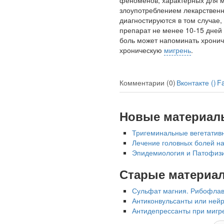
феноменов, характерных для ми
злоупотреблением лекарственн
диагностируются в том случае
препарат не менее 10-15 дней 
боль может на­поминать хрони
хроническую
мигрень
.
Ученые из
Стэнфордского
университета
Комментарии (0)
Вконтакте (
)
F
разработали программу
предсказывающую
смерть человека с
Новые материал
высокой точностью.
Тригеминальные вегетативн
Лечение головных болей н
Зарплата врачей в 2018
Эпидемиология и Патофизи
году превысит средний
доход россиян в два раза
Старые материа
Сульфат магния. Рибофлави
Антиконвульсанты или ней
Антидепрессанты при мигре