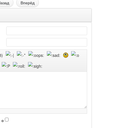
азад
Вперёд
 о