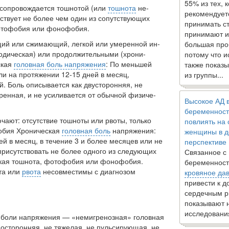
55% из тех, 
 сопро­вождается тошнотой (или
тошнота
не­
рекомендует
ствует не более чем один из сопутствующих
принимать с
фотофобия или фонофобия.
принимают и
щий или сжимающий, легкой или умеренной ин­
большая про
зодиче­ская) или продолжительными (хрони­
потому что 
ская
головная боль напряжения
: По меньшей
также показы
оли на протяжении 12-15 дней в месяц,
из группы...
й. Боль описывается как двусторонняя, не
ренная, и не усиливается от обычной физиче­
Высокое АД 
беременност
ают: отсутствие тошноты или рвоты, только
повлиять на
обия Хроническая
головная боль
напряжения:
женщины в д
й в ме­сяц, в течение 3 и более месяцев или не
перспективе
присутствовать не более одного из следующих
Связанное с
гкая тошнота, фотофобия или фонофобия.
беременност
та или
рвота
несовместимы с диа­гнозом
кровяное да
привести к 
сердечным р
показывают 
исследовани
 боли напря­жения — «немигренозная» головная
носторонняя, не тяжелая, не пульсирующая, не