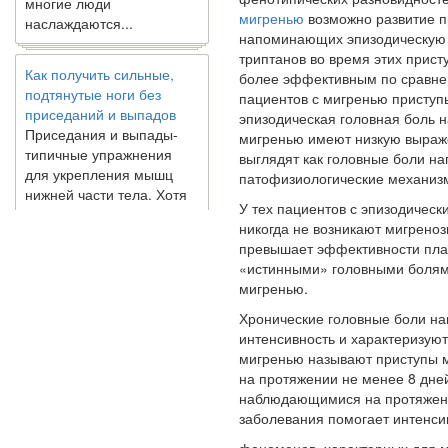
наслаждаются...
мигренью
возможно развитие п
напоминающих эпизодическую 
Как получить сильные,
триптанов во время этих присту
подтянутые ноги без
более эффективным по срав­не
приседаний и выпадов
пациентов с мигренью приступы
Приседания и выпады-
эпизодическая головная боль н
типичные упражнения
мигренью имеют низкую выраже
для укрепления мышц
выглядят как головные боли на
нижней части тела. Хотя
патофизиологические механизм
они чрезвычайно
У тех пациентов с эпизодическ
распространены, они не
никогда не возникают мигреноз
могут быть безопасным
превышает эффективности плац
вариантом для всех.
«истинными» головными болям
Некоторые...
мигренью.
Хронические головные боли на
Создана программа
интенсивность и характеризуют
предсказывающая смерть
мигренью называют приступы м
человека с точностью
на протяжении не менее 8 дней
90%
наблюдающимися на протяжении
заболевания помогает интенси