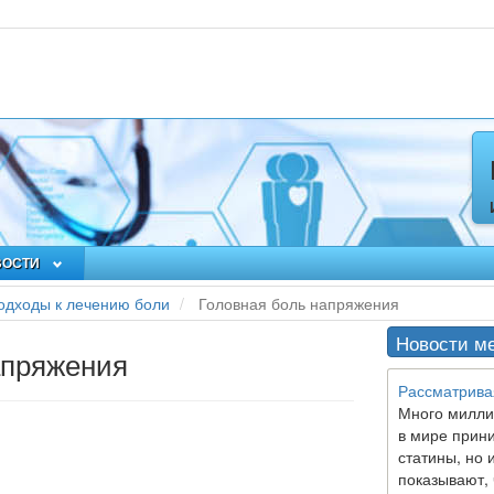
ВОСТИ
дходы к лечению боли
Головная боль напряжения
Новости м
апряжения
Рассматрива
Много милли
в мире прин
статины, но 
показывают, 