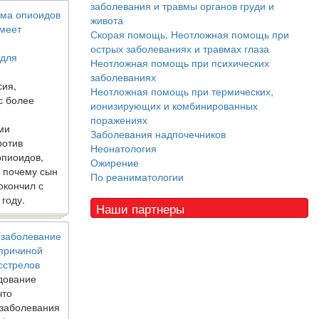
заболевания и травмы органов груди и
ма опиоидов
живота
имеет
Скорая помощь. Неотложная помощь при
е
острых заболеваниях и травмах глаза
 для
Неотложная помощь при психических
заболеваниях
сия,
Неотложная помощь при термических,
с более
ионизирующих и комбинированных
поражениях
ми
Заболевания надпочечников
ротив
Неонатология
опиоидов,
Ожирение
, почему сын
По реаниматологии
окончил с
 году.
Наши партнеры
 заболевание
 причиной
сстрелов
дование
что
 заболевания