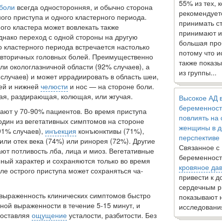
55% из тех, 
 боли
всег­да односторонняя,
и обычно сторона
рекомендует
ого приступа и одного кластерного периода.
принимать с
ного кластера может вовлекать также
принимают и
днако переход с одной стороны на другую
большая про
о кластерного периода встречает­ся настолько
потому что 
я вторичных головных болей. Преимущественно
также показы
ли окологлаз­ничной области (92% случаев), а
из группы...
 случаев) и может иррадиировать в область шеи,
ней и нижней
челюсти
и нос — на стороне боли.
щая, раздирающая, колющая, или жгучая.
Высокое АД 
беременност
ают у 70-90% пациентов. Во время приступа
повлиять на
 один из вегетативных симптомов на стороне
женщины в д
(91% случаев),
инъекция
конъюнктивы (71%),
перспективе
или отек века (74%) или ринорея (72%). Другие
Связанное с
ют потливость лба, лица и миоз. Вегетативные
беременност
нный характер и сохраняются только во время
кровяное да
сле острого приступа может сохраняться ча­
привести к 
сердечным р
 выражен­ность клинических симптомов быстро
показывают 
ной выраженности в те­чение 5-15 минут, и
исследовани
, оставляя
ощущение
усталости, раз­битости. Без