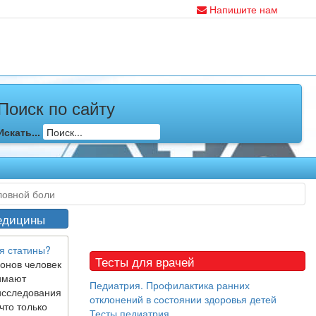
Напишите нам
Поиск по сайту
Искать...
ловной боли
едицины
я статины?
Тесты для врачей
онов человек
имают
Педиатрия. Профилактика ранних
исследования
отклонений в состоянии здоровья детей
что только
Тесты педиатрия