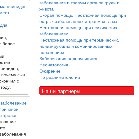
заболевания и травмы органов груди и
ма опиоидов
живота
имеет
Скорая помощь. Неотложная помощь при
е
острых заболеваниях и травмах глаза
 для
Неотложная помощь при психических
заболеваниях
сия,
Неотложная помощь при термических,
с более
ионизирующих и комбинированных
поражениях
ми
Заболевания надпочечников
ротив
Неонатология
опиоидов,
Ожирение
, почему сын
По реаниматологии
окончил с
 году.
Наши партнеры
 заболевание
 причиной
сстрелов
дование
что
 заболевания