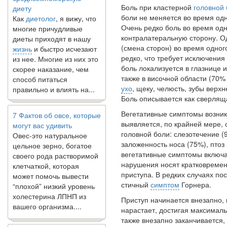
Боль при кластерной
головной
Как
диетолог
, я вижу, что
боли не меняется во время одн
многие причудливые
Очень редко боль во вре­мя од
диеты приходят в нашу
контралатеральную сторону. О
жизнь
и быстро исчезают
(смена сторон) во время одног
из нее. Многие из них это
редко, что требует исключени
скорее наказание, чем
боль локализуется в глазнице и
способ питаться
также в ви­сочной области (70%
правильно и влиять на...
ухо
, щеку, челюсть, зубы верх
Боль описывается как сверля­
7 Фактов об овсе, которые
Вегетативные симптомы возник
могут вас удивить
выявля­ется, по крайней мере,
Овес-это натуральное
головной боли: слезоте­чение 
цельное зерно, богатое
заложенность носа (75%), птоз 
своего рода растворимой
вегетативные симптомы включа
клетчаткой, которая
нарушения но­сят кратковреме
может помочь вывести
приступа. В редких случаях по
“плохой” низкий уровень
стичный
симптом
Горнера.
холестерина ЛПНП из
вашего организма....
Приступ начинается внезапно,
нараста­ет, достигая максималь
также внезапно заканчи­вается
В какое время дня лучше