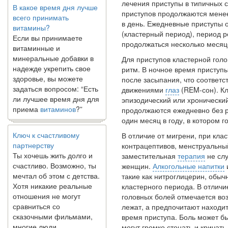
лечения приступы в типичных 
всего принимать
приступов продолжаются менее 
витамины?
в день. Ежедневные приступы 
Если вы принимаете
(кластерный период), период р
витаминные и
продолжаться несколько месяце
минеральные добавки в
Для приступов кластерной гол
надежде укрепить свое
ритм. В ноч­ное время приступ
здоровье, вы можете
после засыпания, что соответ­
задаться вопросом: “Есть
движениями
глаз
(REM-сон). Кл
ли лучшее время дня для
эпизодический или хронически
приема
витаминов
?”
продолжаются ежедневно без ре
один месяц в году, в котором 
Ключ к счастливому
В отличие от мигрени, при кла
партнерству
контрацепти­вов, менструальн
Ты хочешь жить долго и
заместительная
терапия
не сл
счастливо. Возможно, ты
жен­щин.
Алкогольные напитки
мечтал об этом с детства.
такие как нитроглице­рин, обы
Хотя никакие реальные
кластерного периода. В отличи
отношения не могут
головных болей отмечается воз
сравниться со
лежат, а предпочитают находит
сказочными фильмами,
время приступа. Боль может бы
многие люди
могут громко стонать и кричать