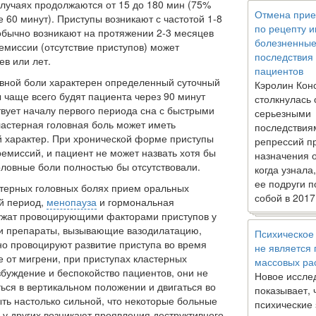
случаях продолжаются от 15 до 180 мин (75%
Отмена прие
60 минут). Приступы возникают с частотой 1-8
по рецепту 
обычно возникают на протяжении 2-3 месяцев
болезненны
емиссии (отсутствие приступов) мо­жет
последствия
в или лет.
пациентов
овной боли ха­рактерен определенный суточный
Кэролин Кон
ы чаще всего будят пациента через 90 минут
столкнулась 
ствует началу первого периода сна с быстрыми
серьезными
астерная го­ловная боль может иметь
последствия
й характер. При хронической фор­ме приступы
репрессий п
­миссий, и пациент не может назвать хотя бы
назначения 
головные боли полностью бы отсутствовали.
когда узнала
ее подруги п
стерных го­ловных болях прием оральных
собой в 2017
ый период,
менопауза
и гор­мональная
ужат провоцирующими факторами приступов у
и препараты, вызы­вающие вазодилатацию,
Психическое
чно провоцируют развитие приступа во время
не является
е от мигрени, при приступах кластерных
массовых ра
буждение и беспокой­ство пациентов, они не
Новое иссле
ься в вертикальном положении и дви­гаться во
показывает, 
ть на­столько сильной, что некоторые больные
психические
, у других возникают проявления деструктивного