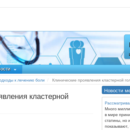
ВОСТИ
дходы к лечению боли
Клинические проявления кластерной го
Новости м
явления кластерной
Рассматрива
Много милли
в мире прин
статины, но 
показывают, 