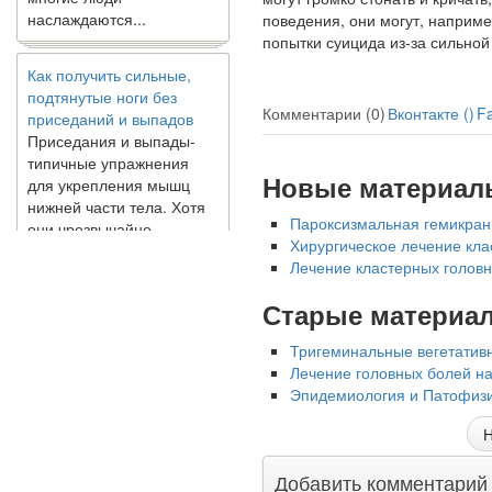
наслаждаются...
поведения, они могут, наприме
попытки суицида из-за силь­ной
Как получить сильные,
подтянутые ноги без
приседаний и выпадов
Комментарии (0)
Вконтакте (
)
F
Приседания и выпады-
типичные упражнения
для укрепления мышц
Новые материал
нижней части тела. Хотя
они чрезвычайно
Пароксизмальная гемикран
распространены, они не
Хирургическое лечение кла
могут быть безопасным
Лечение кластерных головн
вариантом для всех.
Некоторые...
Старые материа
Тригеминальные вегетативн
Создана программа
Лечение головных болей н
предсказывающая смерть
Эпидемиология и Патофизи
человека с точностью
90%
Н
Добавить комментарий