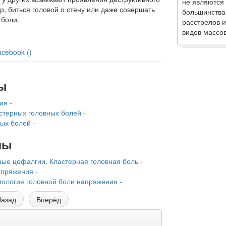
не являются
р, биться головой о стену или даже совершать
большинства
 боли.
расстрелов и
видов массов
acebook (
)
ы
ия -
стерных головных болей -
ых болей -
лы
ые цефалгии. Кластерная головная боль -
апряжения -
ология головной боли напряжения -
азад
Вперёд