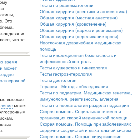
кому
Тесты по реаниматологии
ся
Общая хирургия (асептика и антисептика)
татины,
Общая хирургия (местная анестезия)
х. Это
Общая хирургия (кровотечение)
блема,
Общая хирургия (наркоз и реанимация)
исследования
Общая хирургия (переливание крови)
вают, что те
Неотложная доврачебная медицинская
помощь
Тесты инфекционная безопасность и
инфекционный контроль
во время
Тесты акушерство и гинекология
и может
Тесты гастроэнтерология
 сердце
Тесты диетология
олгосрочной
Терапия - Методы обследования
Тесты по педиатрии. Медицинская генетика,
иммунология, реактивность, аллергия
ью высокое
Тесты по неонатологии раздела педиатрия
вление
может
Скорая помощь. Социальная гигиена и
долгосрочным
организация скорой медицинской помощи
искам,
Скорая помощь. Помощь при заболеваниях
новые
сердечно-сосудистой и дыхательной систем
я.
Скорая помощь. Острые хирургические