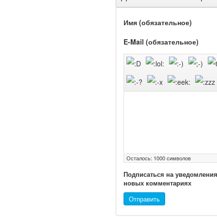
Имя (обязательное)
E-Mail (обязательное)
Ученые из
Стэнфордского
университета
разработали программу
предсказывающую
смерть человека с
высокой точностью.
Зарплата врачей в 2018
году превысит средний
доход россиян в два раза
Осталось:
1000
символов
Подписаться на уведомления
новых комментариях
Отправить