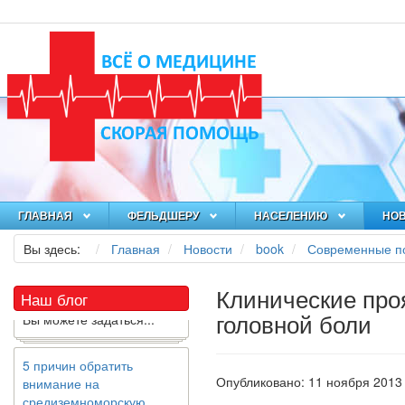
Как я заболел во время
локдауна?
Это странная ситуация:
вы соблюдали все меры
предосторожности
ГЛАВНАЯ
ФЕЛЬДШЕРУ
НАСЕЛЕНИЮ
НО
COVID-19 (вы почти все
Вы здесь:
Главная
Новости
book
Современные по
время дома), но, тем не
менее, вы каким-то
образом простудились.
Клинические про
Наш блог
Вы можете задаться...
головной боли
5 причин обратить
внимание на
Опубликовано: 11 ноября 2013
средиземноморскую
диету