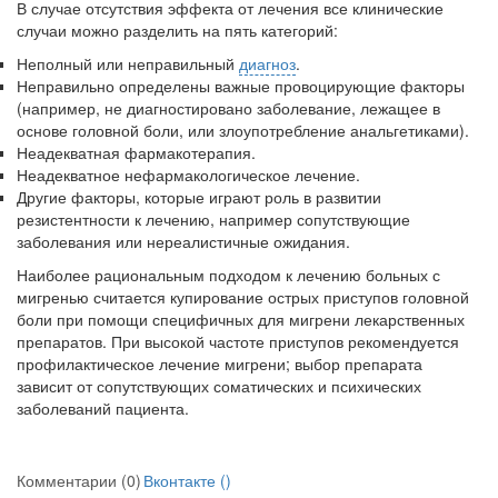
В случае отсутствия эффекта от лечения все клинические
случаи можно разделить на пять категорий:
Неполный или неправильный
диагноз
.
Неправильно определены важные про­воцирующие факторы
(например, не ди­агностировано заболевание, лежащее в
основе головной боли, или злоупотре­бление анальгетиками).
Неадекватная фармакотерапия.
Неадекватное нефармакологическое лечение.
Другие факторы, которые играют роль в развитии
резистентности к лечению, например сопутствующие
заболевания или нереалистичные ожидания.
Наиболее рациональным подходом к лече­нию больных с
мигренью считается купирова­ние острых приступов головной
боли при помо­щи специфичных для мигрени лекарственных
препаратов. При высокой частоте приступов рекомендуется
профилактическое лечение ми­грени; выбор препарата
зависит от сопутству­ющих соматических и психических
заболева­ний пациента.
Комментарии (0)
Вконтакте (
)