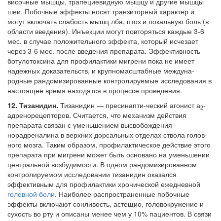
височные мыш­цы, трапециевидную мышцу и другие мышцы
шеи. Побочные эффекты носят транзиторный характер и
могут включать слабость мышц лба, птоз и локальную боль (в
области введения). Инъекции могут повторяться каждые 3-6
мес. в случае положительного эффекта, который исчезает
через 3-6 мес. после введения препа­рата. Эффективность
ботулотоксина для про­филактики мигрени пока не имеет
надежных доказательств, и крупномасштабные междуна­
родные рандомизированные контролируемые исследования в
настоящее время находятся в процессе проведения.
12. Тизанидин.
Тизанидин — пресинапти-ческий агонист а
-
2
адренорецепторов. Считает­ся, что механизм действия
препарата связан с уменьшением высвобождения
норадренали­на в верхних дорсальных отделах ствола голов­
ного мозга. Таким образом, профилактическое действие этого
препарата при мигрени может быть основано на уменьшении
центральной возбудимости. В одном рандомизированном
контролируемом исследовании тизанидин ока­зался
эффективным для профилактики хрони­ческой ежедневной
головной боли
. Наиболее распространенные побочные
эффекты вклю­чают сонливость, астещио, головокружение и
сухость во рту и описаны менее чем у 10% пациентов. В связи