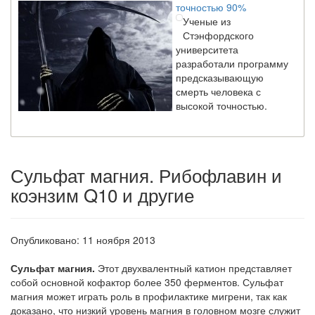
Ученые из
Стэнфордского
университета
разработали программу
предсказывающую
смерть человека с
высокой точностью.
Зарплата врачей в 2018 году превысит средний доход
россиян в два раза
Сульфат магния. Рибофлавин и
Глава Минздрава РФ
Вероника Скворцова
коэнзим Q10 и другие
опровергла
сообщение о падении
доходов медицинских
Опубликовано: 11 ноября 2013
работников в
ближайшие годы. Она
Сульфат магния.
Этот двухвалентный катион представляет
заявила об этом на
собой основной кофак­тор более 350 ферментов. Сульфат
встрече с журналистами ведущих...
магния может играть роль в профилактике мигрени, так как
доказано, что низкий уровень магния в головном мозге служит