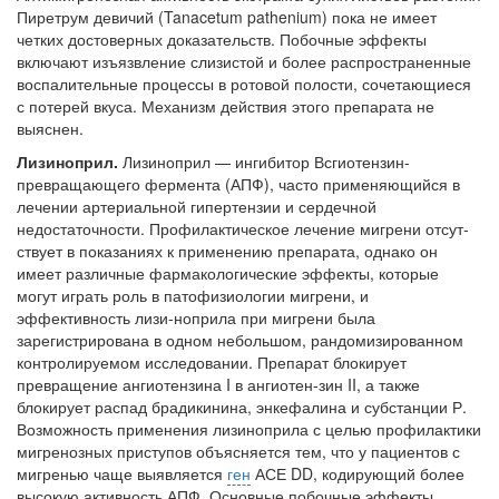
бесплатно, в течении всего срока лечения...
Пиретрум девичий (Tanacetum pathenium) пока не имеет
четких достоверных доказательств. Побочные эффекты
включают изъязвление слизистой и более распространенные
воспалительные про­цессы в ротовой полости, сочетающиеся
с по­терей вкуса. Механизм действия этого препа­рата не
выяснен.
Лизиноприл.
Лизиноприл — ингибитор Всгиотензин-
превращающего фермента (АПФ), часто применяющийся в
лечении артериаль­ной гипертензии и сердечной
недостаточности. Профилактическое лечение мигрени отсут­
ствует в показаниях к применению препарата, однако он
имеет различные фармакологиче­ские эффекты, которые
могут играть роль в па­тофизиологии мигрени, и
эффективность лизи-ноприла при мигрени была
зарегистрирована в одном небольшом, рандомизированном
кон­тролируемом исследовании. Препарат блоки­рует
превращение ангиотензина I в ангиотен-зин II, а также
блокирует распад брадикинина, энкефалина и субстанции Р.
Возможность применения лизиноприла с целью профилак­тики
мигренозных приступов объясняется тем, что у пациентов с
мигренью чаще выявляется
ген
АСЕ DD, кодирующий более
высокую ак­тивность АПФ. Основные побочные эффекты