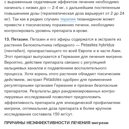
с выраженным седативным эффектом лечение необходимо
начинать с низ­ких доз — 2-4 мг, с дальнейшим постепенным
повышением дозы (терапевтическая доза ва­рьирует от 2 до 24
мг). Так как в редких случа­ях
терапия
тизанидином может
привести к токсическому поражению печени, необходи­мо
контролировать уровень препарата в крови.
13. Петазин
. Петазин и его эфиры содер­жатся в экстракте из
растения Белокопытника гибридного — Petasites hybridus
(пентабел), произрастающего по всей Европе и в части Азии.
Этот препарат выпускается в Германии для лечения мигрени.
Вероятно, действие пре­парата связано с регуляцией
кальциевых кана­лов и подавлением воспалительного
процесса. Хотя корень этого растения обладает токсиче­ским
действием, экстракт Petadolex одобрен для применения
регуляторными органами Германии и признан безопасным
препаратом. Результаты двух рандомизированных контро­
лируемых исследований позволяют предполо­жить
эффективность препарата для эпизоди­ческой профилактики
мигрени, оптимальная доза препарата в более крупном
исследовании составила 150 мг/сут.
ПРИЧИНЫ НЕЭФФЕКТИВНОСТИ ЛЕЧЕНИЯ мигрени