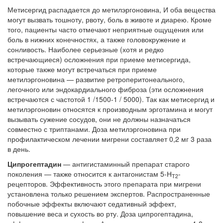
Метисергид распадается до метилэргоновина, И оба вещества
могут вызвать тошноту, рвоту, боль в животе и диарею. Кроме
того, пациенты часто отмечают неприятные ощущения или
боль в нижних конечностях, а также голово­кружение и
сонливость. Наиболее серьезные (хотя и редко
встречающиеся) осложнения при приеме метисергида,
которые также могут встречаться при приеме
метилэргоновина — развитие ретроперитонеального,
легочного или эндокардиального фиброза (эти осложне­ния
встречаются с частотой 1 /1500-1 / 5000). Так как метисергид и
метилэргоновин относят­ся к производным эрготамина и могут
вызывать сужение сосудов, они не должны назначаться
совместно с триптанами. Доза метилэргонови­на при
профилактическом лечении мигрени со­ставляет 0,2 мг 3 раза
в день.
Ципрогептадин
— антигистаминный препа­рат старого
поколения — также относится к ан­тагонистам 5-Н
-
Т2
рецепторов. Эффективность этого препарата при мигрени
установлена только решением экспертов. Распространен­ные
побочные эффекты включают седативный эффект,
повышение веса и сухость во рту. Доза ципрогептадина,