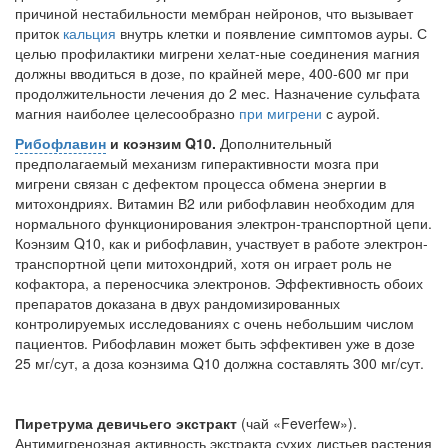
Местная анестезия развивает кардиотоксичность
причиной нестабиль­ности мембран нейронов, что вызывает
Федеральная служба по
приток
кальция
внутрь клетки и появление симптомов ауры. С
надзору в сфере
целью профилактики мигрени хелат-ные соединения магния
здравоохранения озвучила
должны вводиться в дозе, по крайней мере, 400-600 мг при
тревожную статистику. Она
про­должительности лечения до 2 мес. Назначение сульфата
касаются увеличения риска
магния наиболее целесообразно
при мигрени
с аурой.
острой кардиотоксичности и
Рибофлавин
и коэнзим Q10.
Дополни­тельный
роста сопутствующих
предполагаемый механизм гиперак­тивности мозга при
осложнений от...
мигрени связан с дефек­том процесса обмена энергии в
митохондриях. Витамин В2 или рибофлавин необходим для
нормального функционирования электрон-транспортной цепи.
Коэнзим Q10, как и рибоф­лавин, участвует в работе электрон-
Закон о праве родителей находиться с детьми в
транспорт­ной цепи митохондрий, хотя он играет роль не
реанимации внесен в Госдуму
Соответствующий
кофактора, а переносчика электронов. Эффек­тивность обоих
препаратов доказана в двух рандомизированных
законопроект внесен в
контролируемых исследо­ваниях с очень небольшим числом
палату на
пациентов. Рибофлавин может быть эффективен уже в дозе
рассмотрение. Суть его
25 мг/сут, а доза коэнзима Q10 должна составлять 300 мг/сут.
заключается в
нахождении одного из
родителей в
Пиретрума девичьего экстракт
(чай «Feverfew»).
больничной палате
Антимигренозная активность экстракта сухих листьев растения