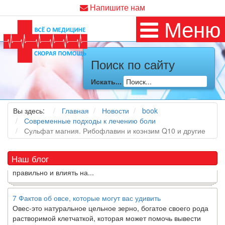
Напишите нам
Меню
Как я заболел во время локдауна?
Поиск по сайту
Это странная ситуация: вы соблюдали все меры
предосторожности COVID-19 (вы почти все время дома),
Искать...
но, тем не менее, вы каким-то образом простудились. Вы
можете задаться...
Вы здесь:
Главная
Новости
book
Современные подходы к лечению боли
5 причин обратить внимание на средиземноморскую диету
Сульфат магния. Рибофлавин и коэнзим Q10 и другие
Как
диетолог
, я вижу, что многие причудливые диеты
приходят в нашу
жизнь
и быстро исчезают из нее. Многие
из них это скорее наказание, чем способ питаться
Наш блог
правильно и влиять на...
7 Фактов об овсе, которые могут вас удивить
Овес-это натуральное цельное зерно, богатое своего рода
растворимой клетчаткой, которая может помочь вывести
“плохой” низкий уровень холестерина ЛПНП из вашего