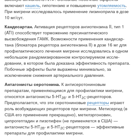
включают
кашель
, гипотензию и повышенную
утомляемость
.
При мигрени исследовалось применение лизиноприла в дозе
10 мг/сут.
Кандесартан.
Активация рецепторов ангиотензина II, тип 1
(ATI) способствует тор­можению пресинаптического
высвобождения ГАМК. Возможности применения кандесар-
тана (блокатора рецептора ангиотензина II) в дозе 16 мг для
профилактического лечения мигрени исследовались в одном
небольшом рандомизированном контролируемом иссле­
довании, в котором была доказана эффектив­ность препарата.
Побочные эффекты были выражены минимально, за
исключением сни­жения артериального давления.
Антагонисты серотонина.
К антисеротониновым
препаратам, применяющимся для профилактики мигрени,
относятся антагонисты 5-НТ
- и 5-НТ
-рецепторов.
2В
2С
Предполагается, что эти серотониновые
рецепторы
играют
роль возбуждающих рецепторов при мигрени. Метисергид (в
США его применение прекращено), метилэргоновин,
ципрогептадин и пизотифен (не применяется в США) —
антагонисты 5-НТ
- и 5-НТ
-рецепторов — эффективные
2В
2С
препараты для профилактики мигрени.