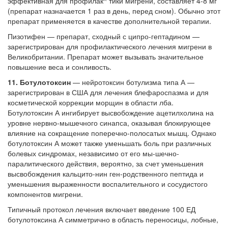
эффективная для профилак^ тики мигрени, составляет 4-8 мг
(препарат назначается 1 раз в день, перед сном). Обычно этот
препарат применяется в качестве допол­нительной терапии.
Пизотифен — препарат, сходный с ципро-гептадином —
зарегистрирован для профилак­тического лечения мигрени в
Великобритании. Препарат может вызывать значительное
повы­шение веса и сонливость.
11. Ботулотоксин
— нейротоксин ботулиз­ма типа А —
зарегистрирован в США для лече­ния блефароспазма и для
косметической кор­рекции морщин в области лба.
Ботулотоксин А ингибирует высвобождение ацетилхолина на
уровне нервно-мышечного синапса, оказывая блокирующее
влияние на сокращение попереч­но-полосатых мышц. Однако
ботулотоксин А может также уменьшать боль при различных
болевых синдромах, независимо от его мы-шечно-
паралитического действия, вероятно, за счет уменьшения
высвобождения кальцито-нин ген-родственного пептида и
уменьшения выраженности воспалительного и сосудистого
компонентов мигрени.
Типичный протокол лечения включает вве­дение 100 ЕД
ботулотоксина А симметрично в область переносицы, лобные,