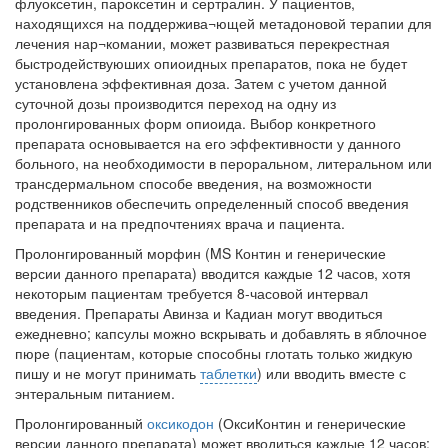
флуоксетин, пароксетин и сертралин. У пациентов,
находящихся на поддержива¬ющей метадоновой терапии для
лечения нар¬комании, может развиваться перекрестная
быстродействуюших опиоидных препаратов, пока не будет
установлена эффективная доза. Затем с учетом данной
суточной дозы произ­водится переход на одну из
пролонгированных форм опиоида. Выбор конкретного
препарата основывается на его эффективности у данного
больного, на необходимости в пероральном, ли­теральном или
трансдермальном способе вве­дения, на возможности
родственников обеспе­чить определенный способ введения
препарата и на предпочтениях врача и пациента.
Пролонгированный морфин (MS Контин и генерические
версии данного препарата) вво­дится каждые 12 часов, хотя
некоторым паци­ентам требуется 8-часовой интервал
введения. Препараты Авинза и Кадиан могут вводиться
ежедневно; капсулы можно вскрывать и до­бавлять в яблочное
пюре (пациентам, которые способны глотать только жидкую
пишу и не могут принимать
таблетки
) или вводить вме­сте с
энтеральным питанием.
Пролонгированный
оксикодон
(ОксиКонтин и генерические
версии данного препарата) может вводиться каждые 12 часов;