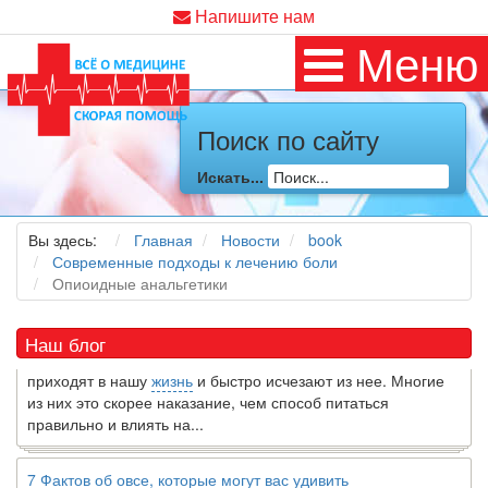
Напишите нам
Меню
Поиск по сайту
Как я заболел во время локдауна?
Искать...
Это странная ситуация: вы соблюдали все меры
предосторожности COVID-19 (вы почти все время дома),
но, тем не менее, вы каким-то образом простудились. Вы
Вы здесь:
Главная
Новости
book
можете задаться...
Современные подходы к лечению боли
Опиоидные анальгетики
5 причин обратить внимание на средиземноморскую диету
Как
диетолог
, я вижу, что многие причудливые диеты
Наш блог
приходят в нашу
жизнь
и быстро исчезают из нее. Многие
из них это скорее наказание, чем способ питаться
правильно и влиять на...
7 Фактов об овсе, которые могут вас удивить
Овес-это натуральное цельное зерно, богатое своего рода