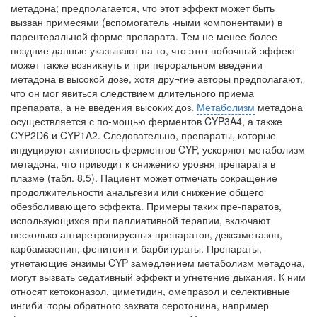
метадона; предполагается, что этот эффект может быть
вызван примесями (вспомогатель¬ными компонентами) в
парентеральной форме препарата. Тем не менее более
поздние данные указывают на то, что этот побочный эффект
может также возникнуть и при пероральном введении
метадона в высокой дозе, хотя дру¬гие авторы предполагают,
что он мог явиться следствием длительного приема
препарата, а не введения высоких доз.
Метаболизм
метадона
осуществляется с по-мощью ферментов CYP3A4, а также
CYP2D6 и CYP1A2. Следовательно, препараты, которые
индуцируют активность ферментов CYP, ускоряют метаболизм
метадона, что приводит к снижению уровня препарата в
плазме (табл. 8.5). Пациент может отмечать сокращение
продолжительности анальгезии или снижение общего
обезболивающего эффекта. Примеры таких пре-паратов,
использующихся при паллиативной терапии, включают
несколько антиретровирусных препаратов, дексаметазон,
карбамазепин, фенитоин и барбитураты. Препараты,
угнетающие энзимы CYP замедлением метаболизм метадона,
могут вызвать седативный эффект и угнетение дыхания. К ним
относят кетоконазол, циметидин, омепразол и селективные
ингиби¬торы обратного захвата серотонина, например