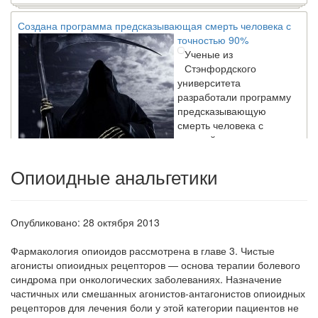
Создана программа предсказывающая смерть человека с
точностью 90%
Ученые из
Стэнфордского
университета
разработали программу
предсказывающую
смерть человека с
высокой точностью.
Опиоидные анальгетики
Зарплата врачей в 2018 году превысит средний доход
россиян в два раза
Глава Минздрава РФ
Вероника Скворцова
Опубликовано: 28 октября 2013
опровергла
сообщение о падении
Фармакология опиоидов рассмотрена в гла­ве 3.
Чистые
доходов медицинских
агонисты опиоидных рецепторов — основа терапии болевого
работников в
синдрома при онко­логических заболеваниях. Назначение
ближайшие годы. Она
частич­ных или смешанных агонистов-антагонистов опиоидных
заявила об этом на
рецепторов для лечения боли у этой категории пациентов не