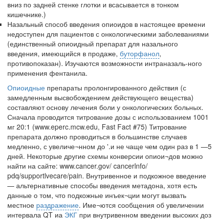
вниз по задней стенке глотки и всасывается в тонком
кишечнике.)
Назальный способ введения опиоидов в настоящее времени
недоступен для па­циентов с онкологическими заболевани­ями
(единственный опиоидный препарат для назального
введения, имеющийся в продаже,
буторфанол
,
противопоказан). Изучаются возможности интраназаль-ного
применения фентанила.
Опиоидные
препараты пролонгированного действия (с
замедленным высвобождением дей­ствующего вещества)
составляют основу лече­ния боли у онкологических больных.
Сначала проводится титрование дозы с использованием 1001
мг 20:1 (www.eperc.mcw.edu, Fast Fact #75) Титрование
препарата должно проводиться в большинстве случаев
медленно, с увеличе¬нном до '.и не чаще чем один раз в 1 —5
дней. Некоторые другие схемы конверсии опиои¬дов можно
найти на сайте: www.cancer.gov/ cancerlnfo/
pdq/supportlvecare/pain. Внутривенное и подкожное введение
— альтернативные способы введения метадона, хотя есть
данные о том, что подкожные инъек¬ции могут вызвать
местное
раздражение
. Име¬ются сообщения об увеличении
интервала QT иа
ЭКГ
при внутривенном введении высоких доз