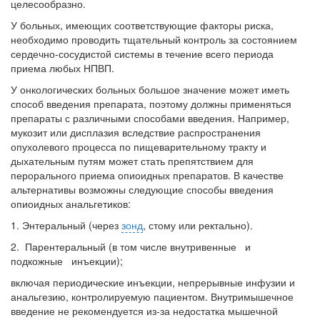
встрече с журналистами ведущих...
целесообразно.
У больных, имеющих соответствующие факторы риска,
необходимо проводить тщательный контроль за состоянием
Местная анестезия развивает кардиотоксичность
сердечно-сосудистой системы в течение всего периода
Федеральная служба по
приема любых НПВП.
надзору в сфере
здравоохранения озвучила
У онкологических больных большое значе­ние может иметь
тревожную статистику. Она
способ введения препарата, поэтому должны применяться
касаются увеличения риска
препараты с раз­личными способами введения. Например,
острой кардиотоксичности и
муко­зит или дисплазия вследствие распространения
роста сопутствующих
опухолевого процесса по пищеварительному тракту и
осложнений от...
дыхательным путям может стать пре­пятствием для
перорального приема опиоидных препаратов. В качестве
альтернативы возмож­ны следующие способы введения
опиоидных анальгетиков:
Закон о праве родителей находиться с детьми в
реанимации внесен в Госдуму
1. Энтеральный (через
зонд
, стому или ректально).
Соответствующий
2. Парентеральный (в том числе внутривенные и
законопроект внесен в
подкожные инъекции);
палату на
включая периодические инъекции, непрерывные инфузии и
рассмотрение. Суть его
анальгезию, контролируемую пациентом. Внутри­мышечное
заключается в
введение не рекомендуется из-за недостатка мышечной
нахождении одного из