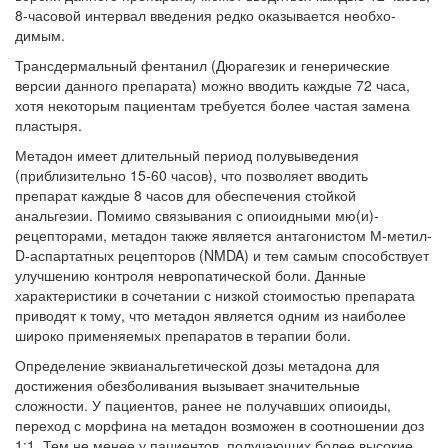
8-часовой интервал введения редко оказывается необхо­
димым.
Трансдермальный фентанил (Дюрагезик и генерические
версии данного препарата) можно вводить каждые 72 часа,
хотя некоторым паци­ентам требуется более частая замена
пластыря.
Метадон имеет длительный период полувы­ведения
(приблизительно 15-60 часов), что по­зволяет вводить
препарат каждые 8 часов для обеспечения стойкой
анальгезии. Помимо свя­зывания с опиоидными мю(и)-
рецепторами, ме­тадон также является антагонистом М-метил-
D-аспартатных рецепторов (NMDA) и тем самым способствует
улучшению контроля невропатиче­ской боли. Данные
характеристики в сочетании с низкой стоимостью препарата
приводят к тому, что метадон является одним из наиболее
широко применяемых препаратов в терапии боли.
Определение эквианальгетической дозы метадона для
достижения обезболивания вы­зывает значительные
сложности. У пациентов, ранее не получавших опиоиды,
переход с мор­фина на метадон возможен в соотношении доз
1:1. Тем не менее у пациентов, получающих более высокие