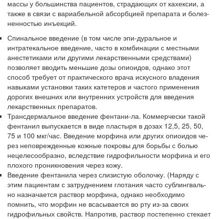
массы у большинства пациентов, страдающих от кахексии, а
родителей в
также в связи с вариа­бельной абсорбцией препарата и болез­
больничной палате
ненностью инъекций.
бесплатно, в течении всего срока лечения...
Спинальное введение (в том числе эпи-дуральное и
интратекальное введение, часто в комбинации с местными
анесте­тиками или другими лекарственными средствами)
позволяет вводить меньшие дозы опиоидов, однако этот
способ тре­бует от практического врача искусного владения
навыками установки таких ка­тетеров и частого применения
дорогих внешних или внутренних устройств для введения
лекарственных препаратов.
Трансдермальное введение фентани-ла. Коммерчески такой
фентанил вы­пускается в виде пластыря в дозах 12,5, 25, 50,
75 и 100 мкг/час. Введе­ние морфина или других опиоидов че­
рез неповрежденные кожные покровы для борьбы с болью
нецелесообразно, вследствие гидрофильности морфина и его
плохого проникновения через кожу.
Введение фентанила через слизистую оболочку. (Наряду с
этим пациентам с за­труднением глотания часто сублингваль-
но назначается раствор морфина, однако необходимо
помнить, что морфин не вса­сывается во рту из-за своих
гидрофильных свойств. Напротив, раствор постепенно стекает