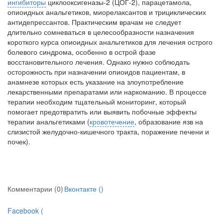
ингибиторы
циклооксигеназы-2 (ЦОГ-2), парацетамола,
нахождении одного из
опиоидных анальгетиков, миорелаксантов и трициклических
родителей в
антидепрессантов. Практиче­ским врачам не следует
больничной палате
длительно сомневаться в целесообразности назначения
бесплатно, в течении всего срока лечения...
короткого кур­са опиоидных анальгетиков для лечения остро­го
болевого синдрома, особенно в острой фазе
восстановительного лечения. Однако нужно соблюдать
осторожность при назначении опиоидов пациентам, в
анамнезе которых есть указание на злоупотребление
лекарственны­ми препаратами или наркоманию. В процессе
терапии необходим тщательный мониторинг, который
помогает предотвратить или выявить побочные эффекты
терапии анальгетиками (
кровотечение
, образование язв на
слизистой желудочно-кишечного тракта, поражение пе­чени и
почек).
Комментарии (0)
Вконтакте (
)
Facebook (