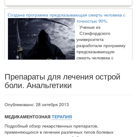
Создана программа предсказывающая смерть человека с
точностью 90%
Ученые из
Стэнфордского
университета
разработали программу
предсказывающую
смерть человека с
высокой точностью.
Препараты для лечения острой
боли. Анальгетики
Зарплата врачей в 2018 году превысит средний доход
россиян в два раза
Глава Минздрава РФ
Вероника Скворцова
Опубликовано: 28 октября 2013
опровергла
сообщение о падении
МЕДИКАМЕНТОЗНАЯ
ТЕРАПИЯ
доходов медицинских
работников в
Подробный обзор лекарственных препара­тов,
ближайшие годы. Она
применяющихся в лечении различных ти­пов болевых