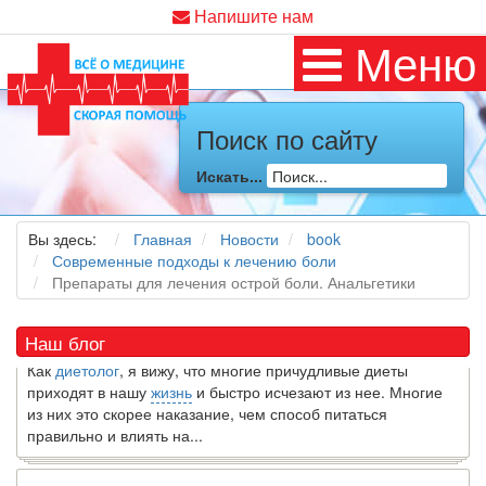
Напишите нам
Меню
Поиск по сайту
Искать...
Как я заболел во время локдауна?
Это странная ситуация: вы соблюдали все меры
предосторожности COVID-19 (вы почти все время дома),
Вы здесь:
Главная
Новости
book
но, тем не менее, вы каким-то образом простудились. Вы
Современные подходы к лечению боли
можете задаться...
Препараты для лечения острой боли. Анальгетики
5 причин обратить внимание на средиземноморскую диету
Наш блог
Как
диетолог
, я вижу, что многие причудливые диеты
приходят в нашу
жизнь
и быстро исчезают из нее. Многие
из них это скорее наказание, чем способ питаться
правильно и влиять на...
7 Фактов об овсе, которые могут вас удивить