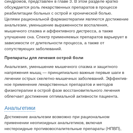
заявила об этом на
синдромов, представлен в главе 3. В этом разделе кратко
встрече с журналистами ведущих...
обсуждается роль ле­карственных препаратов в процессе
реабили­тации больных с острой и хронической болью.
Целями рациональной фармакотерапии явля­ются достижение
Местная анестезия развивает кардиотоксичность
анальгезии, уменьшение вы­раженности воспаления,
Федеральная служба по
мышечного спазма и аффективного дистресса, а также
надзору в сфере
улучшение сна. Спектр применяемых препаратов варьиру­ет в
здравоохранения озвучила
зависимости от длительности процесса, а также от
тревожную статистику. Она
сопутствующих заболеваний.
касаются увеличения риска
острой кардиотоксичности и
Препараты для лечения острой боли
роста сопутствующих
Анальгезия, уменьшение мышечного спазма и защитного
осложнений от...
напряжения мышц — принципи­ально важные первые шаги в
лечении острых скелетно-мышечных заболеваний. Эффектив­
ное применение лекарственных препаратов и методов
физиотерапии в острой фазе восста­новительного лечения
Закон о праве родителей находиться с детьми в
облегчает достижение оптимальной активности пациента.
реанимации внесен в Госдуму
Соответствующий
Анальгетики
законопроект внесен в
палату на
Достижение анальгезии возможно при ра­циональном
применении неопиоидных аналь­гетиков, включая
рассмотрение. Суть его
нестероидные противовос­палительные препараты (НПВП),
заключается в