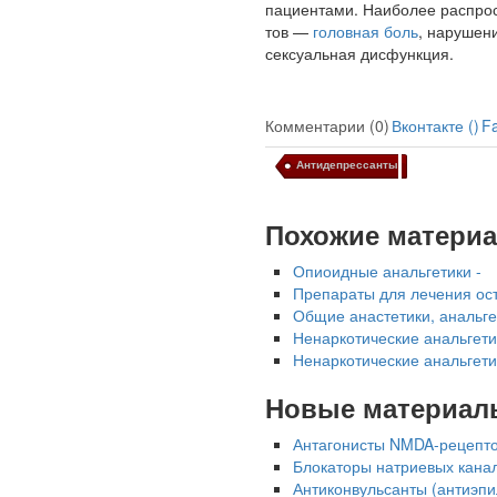
пациентами. Наиболее распро­
тов —
головная боль
, нарушен
сексуальная дисфункция.
Комментарии (0)
Вконтакте (
)
F
Ученые из
Стэнфордского
Антидепрессанты
университета
разработали программу
предсказывающую
Похожие матери
смерть человека с
высокой точностью.
Опиоидные анальгетики -
Препараты для лечения ост
Общие анастетики, анальге
Зарплата врачей в 2018
Ненаркотические анальгети
году превысит средний
Ненаркотические анальгети
доход россиян в два раза
Новые материал
Антагонисты NMDA-рецепто
Блокаторы натриевых канал
Антиконвульсанты (антиэпи