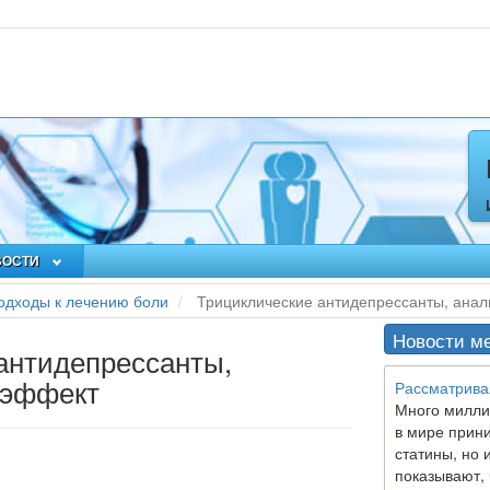
ВОСТИ
дходы к лечению боли
Трициклические антидепрессанты, анал
Новости м
антидепрессанты,
 эффект
Рассматрива
Много милли
в мире прин
статины, но 
3
показывают, 