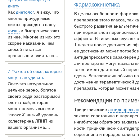
Фармакокинетика
Как
диетолог
, я вижу, что
многие причудливые
В целом особенности фармакок
диеты приходят в нашу
препаратов это­го класса, так к
жизнь
и быстро исчезают
быстрого развития анальгетиче
из нее. Многие из них это
при нормальной переносимости
скорее наказание, чем
эффекта. В типич­ных случаях 
способ питаться
1 недели после достижения эф
правильно и влиять на...
ее достижения может потребова
анти­депрессантов характерен
эти препараты могут назначатьс
7 Фактов об овсе, которые
также имеет длительный период
могут вас удивить
вдень. Венлафаксин обычно наз
Овес-это натуральное
достижении терапевтиче­ской
цельное зерно, богатое
препарата, которая может назна
своего рода растворимой
клетчаткой, которая
Рекомендации по приме
может помочь вывести
“плохой” низкий уровень
Трициклические
антидепресса
холестерина ЛПНП из
захвата серото­нина и норадр
вашего организма....
ингибиторы обратного захвата
ности трициклических антидепр
серотонина и нор­адреналина 
В какое время дня лучше