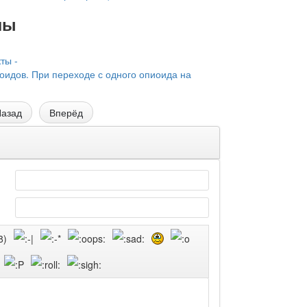
лы
ты -
идов. При переходе с одного опиоида на
азад
Вперёд