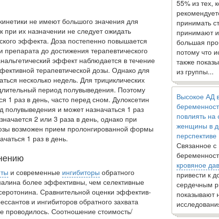
55% из тех, 
рекомендует
инетики не имеют большого значения для
принимать с
ак при их назначении не следу­ет ожидать
принимают и
ско­го эффекта. Доза постепенно повышается
большая про
 препарата до до­стижения терапевтического
потому что 
анальгетический эффект наблю­дается в течение
также показы
фективной терапевтической дозы. Однако для
из группы...
ться не­сколько недель. Для трициклических
 длительный период полувыведения. Поэтому
Высокое АД 
я 1 раз в день, часто перед сном. Ду­локсетин
беременност
 по­лувыведения и может назначаться 1 раз
повлиять на
начается 2 или 3 раза в день, однако при
женщины в д
 дозы возможен прием пролонгированной формы
перспективе
чаться 1 раз в день.
Связанное с
беременност
нению
кровяное да
нты
и совре­менные
ингибиторы
обратного
привести к 
еналина более эффективны, чем селективные
сердечным р
 серотонина. Сравнительной оценки эффектив­
показывают 
ессантов и ин­гибиторов обратного захвата
исследовани
не проводилось. Соотношение стоимость/