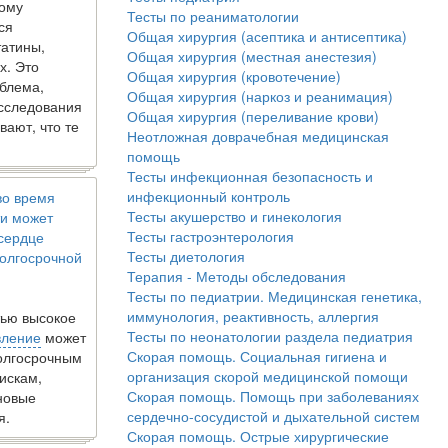
кому
Тесты по реаниматологии
ся
Общая хирургия (асептика и антисептика)
татины,
Общая хирургия (местная анестезия)
х. Это
Общая хирургия (кровотечение)
блема,
Общая хирургия (наркоз и реанимация)
исследования
Общая хирургия (переливание крови)
вают, что те
Неотложная доврачебная медицинская
помощь
Тесты инфекционная безопасность и
инфекционный контроль
во время
Тесты акушерство и гинекология
и может
Тесты гастроэнтерология
 сердце
Тесты диетология
олгосрочной
Терапия - Методы обследования
Тесты по педиатрии. Медицинская генетика,
иммунология, реактивность, аллергия
ью высокое
Тесты по неонатологии раздела педиатрия
вление
может
Скорая помощь. Социальная гигиена и
долгосрочным
организация скорой медицинской помощи
искам,
Скорая помощь. Помощь при заболеваниях
новые
сердечно-сосудистой и дыхательной систем
я.
Скорая помощь. Острые хирургические