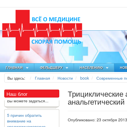
Как я заболел во время
локдауна?
Это странная ситуация:
вы соблюдали все меры
предосторожности
ГЛАВНАЯ
ФЕЛЬДШЕРУ
НАСЕЛЕНИЮ
НО
COVID-19 (вы почти все
время дома), но, тем не
Вы здесь:
Главная
Новости
book
Современные по
менее, вы каким-то
образом простудились.
Трициклические 
Наш блог
Вы можете задаться...
анальгетический
5 причин обратить
внимание на
Опубликовано: 23 октября 201
средиземноморскую
диету