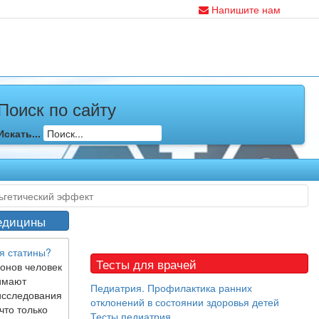
Напишите нам
Поиск по сайту
Искать...
ьгетический эффект
едицины
я статины?
Тесты для врачей
онов человек
имают
Педиатрия. Профилактика ранних
исследования
отклонений в состоянии здоровья детей
что только
Тесты педиатрия