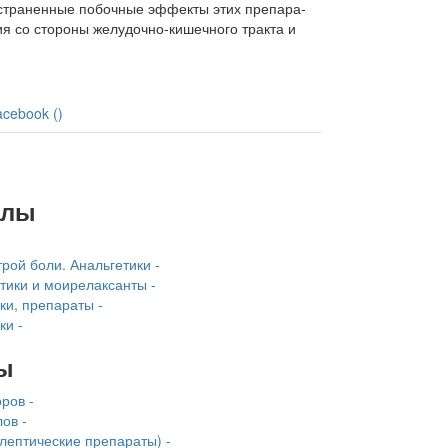
страненные побочные эффекты этих препара­
ия со стороны желудочно-кишечного тракта и
acebook (
)
алы
рой боли. Анальгетики -
тики и моирелаксанты -
ки, препараты -
ки -
ы
ров -
ов -
лептические препараты) -