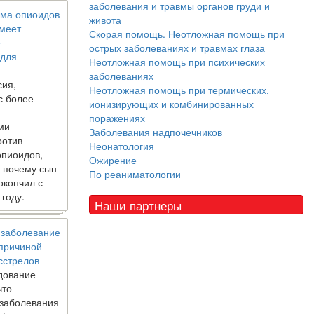
заболевания и травмы органов груди и
ма опиоидов
живота
имеет
Скорая помощь. Неотложная помощь при
е
острых заболеваниях и травмах глаза
 для
Неотложная помощь при психических
заболеваниях
сия,
Неотложная помощь при термических,
с более
ионизирующих и комбинированных
поражениях
ми
Заболевания надпочечников
ротив
Неонатология
опиоидов,
Ожирение
, почему сын
По реаниматологии
окончил с
 году.
Наши партнеры
 заболевание
 причиной
сстрелов
дование
что
 заболевания