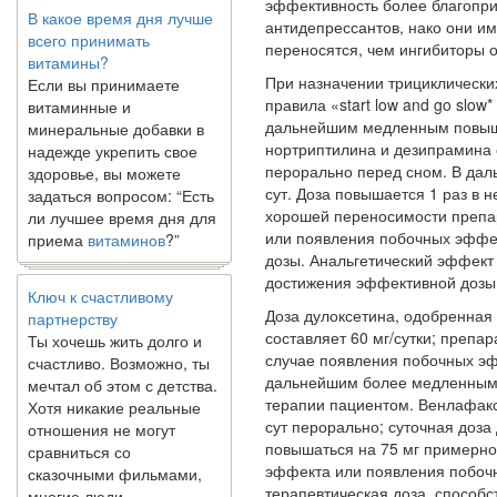
эффективность более благопри
всего принимать
антидепрессантов, нако они и
витамины?
переносятся, чем ингибиторы о
Если вы принимаете
витаминные и
При назначении трициклически
минеральные добавки в
правила «start low and go slow
надежде укрепить свое
дальнейшим медленным повы­ш
здоровье, вы можете
нортриптилина и дезипрамина 
задаться вопросом: “Есть
перорально перед сном. В дал
ли лучшее время дня для
сут. Доза повышается 1 раз в н
приема
витаминов
?”
хорошей переносимости препа
или появления побочных эффе
дозы. Анальгети­ческий эффект
Ключ к счастливому
достижения эффективной дозы
партнерству
Доза дулоксетина, одобренная
Ты хочешь жить долго и
составляет 60 мг/сутки; препар
счастливо. Возможно, ты
случае появления побочных эф
мечтал об этом с детства.
дальнейшим более медленным 
Хотя никакие реальные
терапии паци­ентом. Венлафакс
отношения не могут
сут перорально; суточная доза
сравниться со
повышаться на 75 мг примерно
сказочными фильмами,
эффекта или появления побоч
многие люди
терапевтическая доза, способ­
наслаждаются...