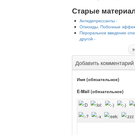
Глава Минздрава РФ
Старые материа
Вероника Скворцова
опровергла сообщение о
Антидепрессанты -
падении доходов
Опиоиды. Побочные эффек
медицинских работников
Пероральное введение опио
в ближайшие годы. Она
другой -
заявила об этом на
встрече с журналистами
Н
ведущих...
Добавить комментарий
Местная анестезия
развивает
Имя (обязательное)
кардиотоксичность
E-Mail (обязательное)
Федеральная служба по