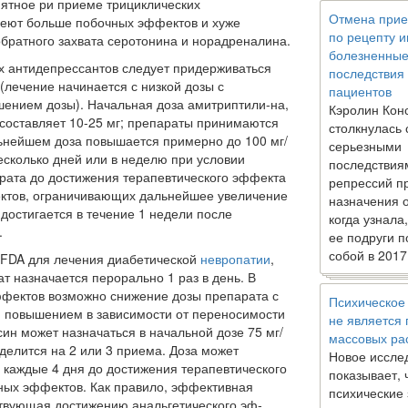
ятное ри приеме трициклических
Отмена прие
меют больше побочных эффектов и хуже
по рецепту 
братно­го захвата серотонина и норадреналина.
болезненны
х антиде­прессантов следует придерживаться
последствия
* (лечение начинается с низкой дозы с
пациентов
ением дозы). Начальная доза амитриптили-на,
Кэролин Кон
составляет 10-25 мг; препараты принимаются
столкнулась 
ьнейшем доза повышается примерно до 100 мг/
серьезными
есколько дней или в неделю при ус­ловии
последствия
рата до достижения терапевтического эффекта
репрессий п
ктов, ограничиваю­щих дальнейшее увеличение
назначения 
 достигается в течение 1 недели после
когда узнала
.
ее подруги п
собой в 2017
 FDA для ле­чения диабетической
невропатии
,
ат назначается перораль­но 1 раз в день. В
фектов возможно снижение дозы препарата с
Психическое
повышением в зависимости от переносимости
не является
ин может назначаться в на­чальной дозе 75 мг/
массовых ра
 делится на 2 или 3 приема. Доза может
Новое иссле
 каждые 4 дня до достижения терапевтического
показывает, 
ных эффектов. Как правило, эффективная
психические
ствующая достижению анальгетического эф­