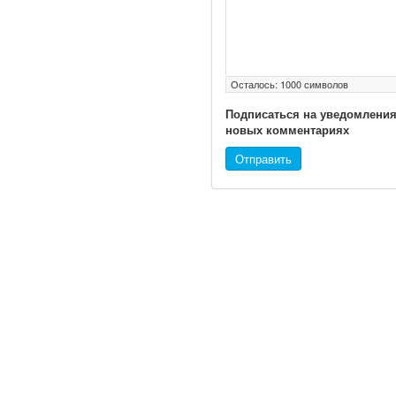
надзору в сфере
здравоохранения
озвучила тревожную
статистику. Она касаются
увеличения риска острой
Осталось:
1000
символов
кардиотоксичности и
роста сопутствующих
Подписаться на уведомления
новых комментариях
осложнений от...
Отправить
Закон о праве родителей
находиться с детьми в
реанимации внесен в
Госдуму
© 2010 - 2021 / 03-Ektb.ru
Сайт о 
Соответствующий
законопроект