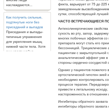
фекта, варьирует от 75 до 225 
замедленным высвобождением 
Как получить сильные,
сутки, способствующей лучшей
подтянутые ноги без
ЧАСТО ВСТРЕЧАЮЩИЕСЯ П
приседаний и выпадов
Приседания и выпады-
Антихолинергические свойства
типичные упражнения
сухость во рту, запор, задерж
для укрепления мышц
многих побочных эф­фектов со
нижней части тела. Хотя
препарата могут стать его пре
они чрезвычайно
бессонницей. Трициклические 
распространены, они не
пациентам с закрытоугольной г
могут быть безопасным
анальгетический эффект уже в 
вариантом для всех.
стороны сердечно-сосудистой 
Некоторые...
Однако у пациентов пожилого в
ортостатической гипотен-зией
Создана программа
необходимо контролировать со
предсказывающая смерть
процессе терапии. Передозиро
человека с точностью
привести к летальному исходу
90%
настороженность в отношении
Ингибиторы обратного захвата
ингибиторы об­ратного захват