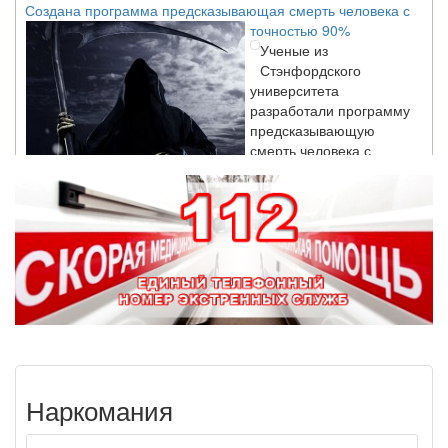
точностью 90%
Ученые из
Стэнфордского
университета
разработали программу
предсказывающую
смерть человека с
высокой точностью.
Зарплата врачей в 2018 году превысит средний доход
россиян в два раза
Глава Минздрава РФ
Вероника Скворцова
опровергла
сообщение о падении
доходов медицинских
работников в
ближайшие годы. Она
Наркомания
заявила об этом на
встрече с журналистами ведущих...