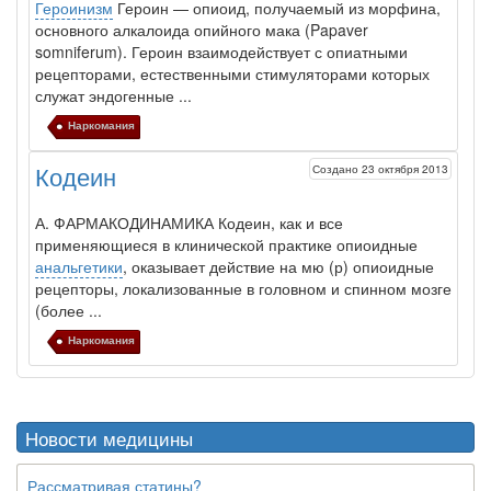
Героинизм
Героин — опиоид, получаемый из морфина,
основного алкалоида опийного мака (Papaver
somniferum). Героин взаимодействует с опиатными
рецепторами, естественными стимуляторами которых
служат эндогенные ...
Наркомания
Создано 23 октября 2013
Кодеин
А. ФАРМАКОДИНАМИКА Кодеин, как и все
применяющиеся в кли­нической практике опиоидные
анальгетики
, оказывает действие на мю (р) опиоидные
ре­цепторы, локализованные в головном и спин­ном мозге
(более ...
Наркомания
Новости медицины
Рассматривая статины?