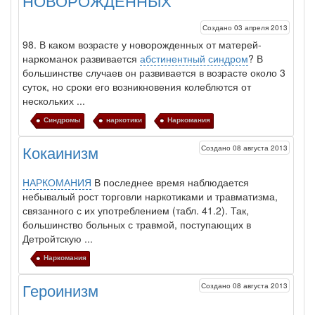
НОВОРОЖДЕННЫХ
больничной палате
бесплатно, в течении всего срока лечения...
Создано 03 апреля 2013
98. В каком возрасте у новорожденных от матерей-
наркоманок развивается
абстинентный синдром
? В
большинстве случаев он развивается в возрасте около 3
суток, но сроки его возникновения колеблются от
нескольких ...
Синдромы
наркотики
Наркомания
Создано 08 августа 2013
Кокаинизм
НАРКОМАНИЯ
В последнее время наблюдается
небывалый рост торговли наркотика­ми и травматизма,
связанного с их употреблением (табл. 41.2). Так,
большинство больных с травмой, поступающих в
Детройтскую ...
Наркомания
Создано 08 августа 2013
Героинизм