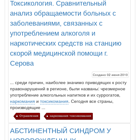
Токсикология. Сравнительный
Местная анестезия развивает кардиотоксичность
анализ обращаемости больных с
Федеральная служба по
заболеваниями, связанных с
надзору в сфере
здравоохранения озвучила
употреблением алкоголя и
тревожную статистику. Она
касаются увеличения риска
наркотических средств на станцию
острой кардиотоксичности и
скорой медицинской помощи г.
роста сопутствующих
осложнений от...
Серова
Создано 02 июня 2010
.
.. среди причин, наиболее значимо приводящих к росту
Закон о праве родителей находиться с детьми в
правонарушений в регионе, были названы: чрезмерное
реанимации внесен в Госдуму
употребление алкогольных напитков и их суррогатов,
Соответствующий
наркомания
и
токсикомания
. Сегодня все страны,
законопроект внесен в
производящие ...
палату на
Отравления
наркомания токсикомания
рассмотрение. Суть его
заключается в
АБСТИНЕНТНЫЙ СИНДРОМ У
нахождении одного из
родителей в