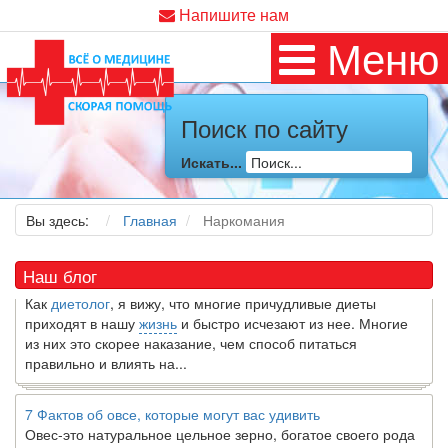
Напишите нам
Меню
Поиск по сайту
Как я заболел во время локдауна?
Это странная ситуация: вы соблюдали все меры
Искать...
предосторожности COVID-19 (вы почти все время дома),
но, тем не менее, вы каким-то образом простудились. Вы
можете задаться...
Вы здесь:
Главная
Наркомания
5 причин обратить внимание на средиземноморскую диету
Наш блог
Как
диетолог
, я вижу, что многие причудливые диеты
приходят в нашу
жизнь
и быстро исчезают из нее. Многие
из них это скорее наказание, чем способ питаться
правильно и влиять на...
7 Фактов об овсе, которые могут вас удивить
Овес-это натуральное цельное зерно, богатое своего рода
растворимой клетчаткой, которая может помочь вывести