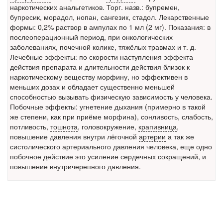
наркотических анальгетиков. Торг. назв.: бупремен,
встрече с журналистами ведущих...
бупресик, морадол, нопан, сангезик, стадол. Лекарственные
формы: 0,2% раствор в ампулах по 1 мл (2 мг). Показания: в
Местная анестезия развивает кардиотоксичность
послеоперационный период, при онкологических
Федеральная служба по
заболеваниях, почечной колике, тяжёлых травмах и т. д.
надзору в сфере
Лечебные эффекты: по скорости наступления эффекта
здравоохранения озвучила
действия препарата и длительности действия близок к
тревожную статистику. Она
наркотическому веществу морфину, но эффективен в
касаются увеличения риска
меньших дозах и обладает существенно меньшей
острой кардиотоксичности и
способностью вызывать физическую зависимость у человека.
роста сопутствующих
Побочные эффекты: угнетение дыхания (примерно в такой
осложнений от...
же степени, как при приёме морфина), сонливость, слабость,
потливость,
тошнота
, головокружение,
крапивница
,
повышение давления внутри лёгочной
артерии
а так же
систолического артериального давления человека, еще одно
Закон о праве родителей находиться с детьми в
побочное действие это усиление сердечных сокращений, и
реанимации внесен в Госдуму
повышение внутричерепного давления.
Соответствующий
законопроект внесен в
палату на
рассмотрение. Суть его
заключается в