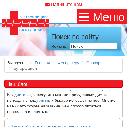
Напишите нам
Меню
Поиск по сайту
Искать...
Как я заболел во время локдауна?
Это странная ситуация: вы соблюдали все меры
предосторожности COVID-19 (вы почти все время дома),
Вы здесь:
Главная
Фельдшеру
Словарь
но, тем не менее, вы каким-то образом простудились. Вы
Буторфанол
можете задаться...
Наш блог
5 причин обратить внимание на средиземноморскую диету
Как
диетолог
, я вижу, что многие причудливые диеты
приходят в нашу
жизнь
и быстро исчезают из нее. Многие
из них это скорее наказание, чем способ питаться
правильно и влиять на...
7 Фактов об овсе, которые могут вас удивить