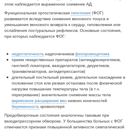
этом наблюдается выраженное снижение АД.
Местная анестезия развивает кардиотоксичность
Функциональная ортостатическая
гипотония
(ФОГ)
Федеральная служба по
развивается вследствие снижения венозного тонуса и
надзору в сфере
уменьшения венозного возвра­та к сердцу, гиповолемии или
здравоохранения озвучила
ослабления постуральных рефлексов. Основные состояния,
тревожную статистику. Она
при которых наблюдается ФОГ:
касаются увеличения риска
острой кардиотоксичности и
роста сопутствующих
недостаточность
надпочечников
феохромоцитома
осложнений от...
прием лекарственных препаратов (антиадренергетиков,
ганглиоб-локаторов, вазодилататоров, диуретиков,
транквилизаторов, анти­депрессантов)
длительный постельный режим, длительное нахождение в
Закон о праве родителей находиться с детьми в
положе­нии стоя или резкая остановка после физической
реанимации внесен в Госдуму
нагрузки повышение температуры тела (в т.ч.
Соответствующий
перегревание) значительное снижение массы тела
законопроект внесен в
варикозное расширение вен
нижних конечностей
палату на
беременность
кровопотеря
рассмотрение. Суть его
Предобморочные состояния аналогичны таковым при
заключается в
вазодепрессорном обмороке. У большинства больных с ФОГ
нахождении одного из
отмечаются признаки повышенной активности симпатической
родителей в