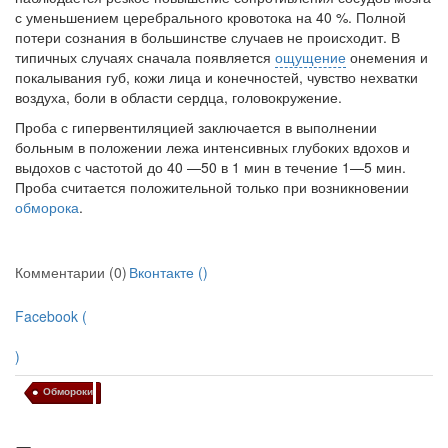
с уменьшением церебрального кро­вотока на 40 %. Полной
потери сознания в большинстве случаев не про­исходит. В
типичных случаях сначала появляется
ощущение
онемения и
покалывания губ, кожи лица и конечностей, чувство нехватки
воздуха, боли в области сердца, головокружение.
Проба с гипервентиляцией заключается в выполнении
больным в положении лежа интенсивных глубоких вдохов и
выдохов с часто­той до 40 —50 в 1 мин в течение 1—5 мин.
Проба считается положи­тельной только при возникновении
обморока
.
Комментарии (0)
Вконтакте (
)
Facebook (
)
Обмороки