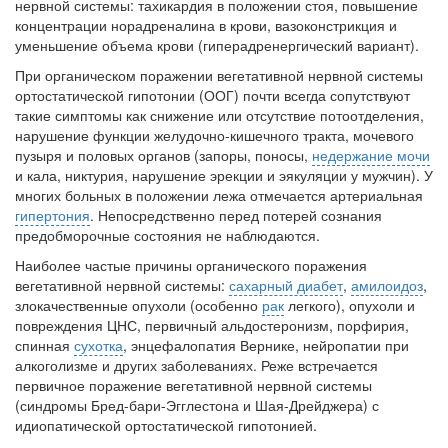
нервной системы: тахикардия в положении стоя, повышение
больничной палате
концентрации норадреналина в крови, вазоконстрикция и
бесплатно, в течении всего срока лечения...
уменьшение объема крови (гиперадренергический вариант).
При органическом поражении вегетативной нервной системы
ор­тостатической гипотонии (ООГ) почти всегда сопутствуют
такие симп­томы как снижение или отсутствие потоотделения,
нарушение функции желудочно-кишечного тракта, мочевого
пузыря и половых органов (за­поры, поносы,
недержание мочи
и кала, никтурия, нарушение эрекции и эякуляции у мужчин). У
многих больных в положении лежа отмечает­ся артериальная
гипертония
. Непосредственно перед потерей сознания
предобморочные состояния не наблюдаются.
Наиболее частые причины органического поражения
вегетативной нервной системы:
сахарный диабет
,
амилоидоз
,
злокачественные опу­холи (особенно
рак
легкого), опухоли и
повреждения ЦНС, первичный альдостеронизм, порфирия,
спинная
сухотка
, энцефалопатия Вернике, нейропатии при
алкоголизме и других заболеваниях. Реже встречается
первичное поражение вегетативной нервной системы
(синдромы Бред-бари-Эгглестона и Шая-Дрейджера) с
идиопатической ортостатической гипотонией.