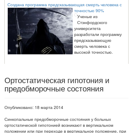
точностью 90%
Ученые из
Стэнфордского
университета
разработали программу
предсказывающую
смерть человека с
высокой точностью.
Зарплата врачей в 2018 году превысит средний доход
россиян в два раза
Ортостатическая гипотония и
Глава Минздрава РФ
предобморочные состояния
Вероника Скворцова
опровергла
сообщение о падении
доходов медицинских
Опубликовано: 18 марта 2014
работников в
ближайшие годы. Она
Синкопальные предобморочные состояния у больных
заявила об этом на
ортостатической ги­потонией возникают в вертикальном
встрече с журналистами ведущих...
положении или при переходе в верти­кальное положение, при