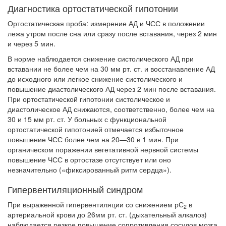
Диагностика ортостатической гипотонии
Ортостатическая проба: измерение АД и ЧСС в положении
лежа ут­ром после сна или сразу после вставания, через 2 мин
и через 5 мин.
В норме наблюдается снижение систолического АД при
вставании не более чем на 30 мм рт. ст. и восстанавление АД
до исходного или лег­кое снижение систолического и
повышение диастолического АД через 2 мин после вставания.
При ортостатической гипотонии систоличес­кое и
диастолическое АД снижаются, соответственно, более чем на
30 и 15 мм рт. ст. У больных с функциональной
ортостатической гипотонией отмечается избыточное
повышение ЧСС более чем на 20—30 в 1 мин. При
органическом поражении вегетативной нервной системы
повыше­ние ЧСС в ортостазе отсутствует или оно
незначительно («фиксирован­ный ритм сердца»).
Гипервентиляционный синдром
При выраженной гипервентиляции со снижением рС
в
2
артериальной крови до 26мм рт. ст. (дыхательный алкалоз)
наблюдается резкое повы­шение сопротивления сосудов мозга