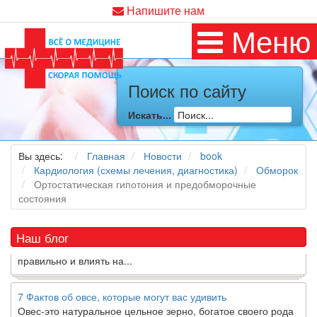
Напишите нам
Меню
Поиск по сайту
Как я заболел во время локдауна?
Это странная ситуация: вы соблюдали все меры
Искать...
предосторожности COVID-19 (вы почти все время дома),
но, тем не менее, вы каким-то образом простудились. Вы
Вы здесь:
Главная
Новости
book
можете задаться...
Кардиология (схемы лечения, диагностика)
Обморок
Ортостатическая гипотония и предобморочные
5 причин обратить внимание на средиземноморскую диету
состояния
Как
диетолог
, я вижу, что многие причудливые диеты
приходят в нашу
жизнь
и быстро исчезают из нее. Многие
из них это скорее наказание, чем способ питаться
Наш блог
правильно и влиять на...
7 Фактов об овсе, которые могут вас удивить
Овес-это натуральное цельное зерно, богатое своего рода
растворимой клетчаткой, которая может помочь вывести