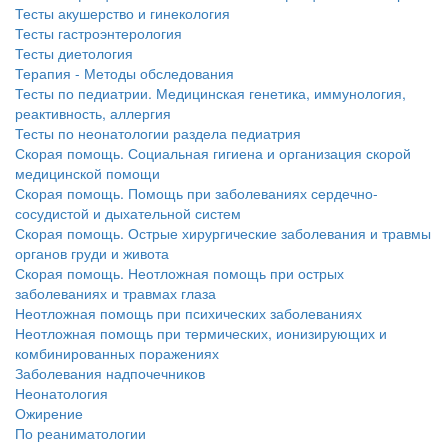
нахождении одного из
Тесты акушерство и гинекология
родителей в
Тесты гастроэнтерология
больничной палате
Тесты диетология
бесплатно, в течении всего срока лечения...
Терапия - Методы обследования
Тесты по педиатрии. Медицинская генетика, иммунология,
реактивность, аллергия
Тесты по неонатологии раздела педиатрия
Скорая помощь. Социальная гигиена и организация скорой
медицинской помощи
Скорая помощь. Помощь при заболеваниях сердечно-
сосудистой и дыхательной систем
Скорая помощь. Острые хирургические заболевания и травмы
органов груди и живота
Скорая помощь. Неотложная помощь при острых
заболеваниях и травмах глаза
Неотложная помощь при психических заболеваниях
Неотложная помощь при термических, ионизирующих и
комбинированных поражениях
Заболевания надпочечников
Неонатология
Ожирение
По реаниматологии