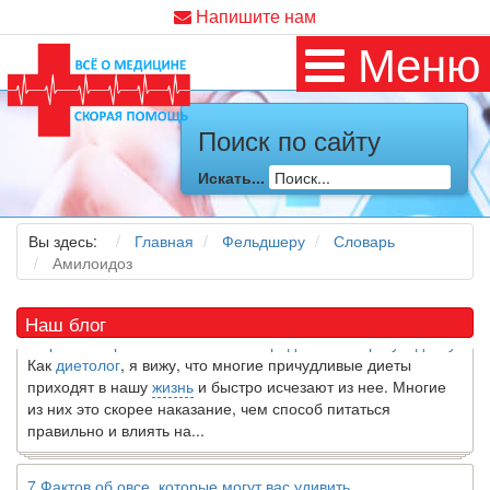
Напишите нам
Меню
Поиск по сайту
Искать...
Как я заболел во время локдауна?
Это странная ситуация: вы соблюдали все меры
предосторожности COVID-19 (вы почти все время дома),
Вы здесь:
Главная
Фельдшеру
Словарь
но, тем не менее, вы каким-то образом простудились. Вы
Амилоидоз
можете задаться...
Наш блог
5 причин обратить внимание на средиземноморскую диету
Как
диетолог
, я вижу, что многие причудливые диеты
приходят в нашу
жизнь
и быстро исчезают из нее. Многие
из них это скорее наказание, чем способ питаться
правильно и влиять на...
7 Фактов об овсе, которые могут вас удивить