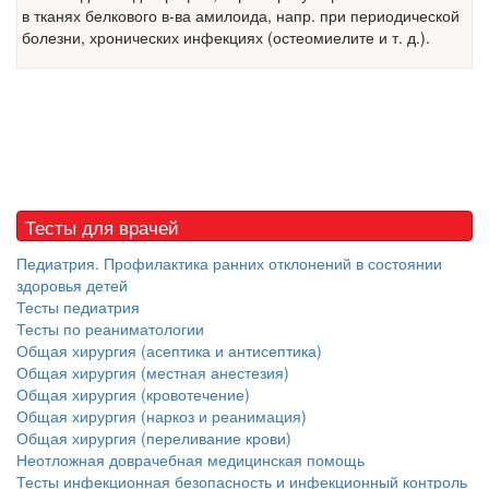
в тканях
белкового
в-ва амилоида, напр. при периодической
встрече с журналистами ведущих...
болезни, хронических инфекциях (остеомиелите и т. д.).
Местная анестезия развивает кардиотоксичность
Федеральная служба по
надзору в сфере
здравоохранения озвучила
тревожную статистику. Она
касаются увеличения риска
острой кардиотоксичности и
Тесты для врачей
роста сопутствующих
осложнений от...
Педиатрия. Профилактика ранних отклонений в состоянии
здоровья детей
Тесты педиатрия
Тесты по реаниматологии
Закон о праве родителей находиться с детьми в
Общая хирургия (асептика и антисептика)
реанимации внесен в Госдуму
Общая хирургия (местная анестезия)
Соответствующий
Общая хирургия (кровотечение)
законопроект внесен в
Общая хирургия (наркоз и реанимация)
палату на
Общая хирургия (переливание крови)
рассмотрение. Суть его
Неотложная доврачебная медицинская помощь
заключается в
Тесты инфекционная безопасность и инфекционный контроль