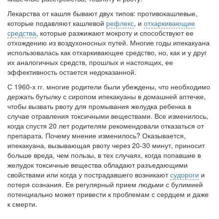
нахождении одного из
Лекарства от кашля бывают двух типов: противокашлевые,
родителей в
которые подавляют кашлевой
рефлекс
, и
отхаркивающие
больничной палате
средства
, которые разжижают мокроту и способствуют ее
бесплатно, в течении всего срока лечения...
отхождению из воздухоносных путей. Многие годы ипекакуана
использовалась как отхаркивающее средство, но, как и у друг
их аналогичных средств, прошлых и настоящих, ее
эффективность остается не­доказанной.
С 1960-х гг. многие родители были убеждены, что необходимо
держать бутылку с сиропом ипекакуаны в домашней аптечке,
чтобы вызвать рвоту для промывания желудка ребенка в
случае отравления токсичными веществами. Все изменилось,
когда спустя 20 лет родителям рекомендовали отказаться от
препарата. Почему мнение изменилось? Оказывается,
ипекакуана, вызы­вающая рвоту через 20-30 минут, приносит
больше вреда, чем пользы, в тех случаях, когда попавшие в
желудок токсичные вещества обладают разъедающими
свойствами или когда у пострадавшего возникают
судороги
и
потеря сознания. Ее регулярный прием людьми с булимией
потенциально может при­вести к проблемам с сердцем и даже
к смерти.