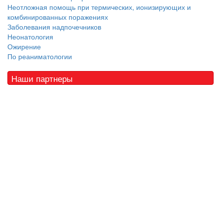
Неотложная помощь при термических, ионизирующих и
комбинированных поражениях
Заболевания надпочечников
Неонатология
Ожирение
По реаниматологии
Наши партнеры
© 2010 - 2021 / 03-Ektb.ru
Сайт о медицине и скорой помощи
.
Все права защищены. При копировании материалов ссылка