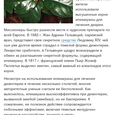
заявила об этом на
жители
встрече с журналистами ведущих...
использовали
высушенные корни
ипекакуаны для
Местная анестезия развивает кардиотоксичность
лечения диареи.
Федеральная служба по
Миссионеры быстро разнесли вести о чудесном препарате по
надзору в сфере
всей Европе. В 1682 г. Жан Адриан Гельвеций, парижский
здравоохранения озвучила
врач, представил свое секретное
средство
Людовику XIV, чей
тревожную статистику. Она
сын уже долгое время страдал о тяжелой формы дизентерии.
касаются увеличения риска
Лекарство сработало, a Гельвеция щедро вознаградили в
острой кардиотоксичности и
обмен за разглашение секретной формулы, содержащей
роста сопутствующих
ипекакуану. В 1817 г. французский химик Пьер Жозеф
осложнений от...
Пеллетье выделил эметин, самый важный из алкалоидов этого
корня.
Несмотря на использование ипекакуаны для лечения
Закон о праве родителей находиться с детьми в
дизентерии в течение нескольких столетий, многие
реанимации внесен в Госдуму
авторитетные ученые считали ее бесполезной. Как
Соответствующий
выяснилось, ипекакуана высокоэффективна при дизентерии,
законопроект внесен в
вызванной амебой (амебиаз), но не бактериями. К
палату на
сожалению, ее полезное действие сопровождается
рассмотрение. Суть его
побочными эффектами, включая тяжелые желудочно-
заключается в
кишечные расстройства, тошноту и рвоту.