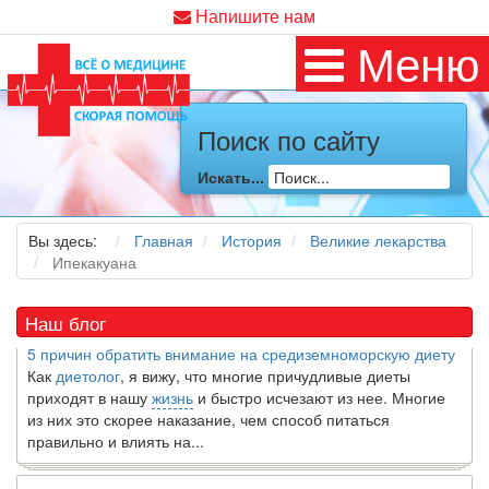
Напишите нам
Меню
Поиск по сайту
Искать...
Как я заболел во время локдауна?
Это странная ситуация: вы соблюдали все меры
предосторожности COVID-19 (вы почти все время дома),
Вы здесь:
Главная
История
Великие лекарства
но, тем не менее, вы каким-то образом простудились. Вы
Ипекакуана
можете задаться...
Наш блог
5 причин обратить внимание на средиземноморскую диету
Как
диетолог
, я вижу, что многие причудливые диеты
приходят в нашу
жизнь
и быстро исчезают из нее. Многие
из них это скорее наказание, чем способ питаться
правильно и влиять на...
7 Фактов об овсе, которые могут вас удивить