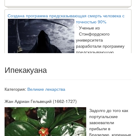
Создана программа предсказывающая смерть человека с
точностью 90%
Ученые из
Стэнфордского
университета
разработали программу
предсказывающую
смерть человека с
высокой точностью.
Ипекакуана
Зарплата врачей в 2018 году превысит средний доход
Категория:
Великие лекарства
россиян в два раза
Глава Минздрава РФ
Жан Адриан Гельвеций
(1662-1727)
Вероника Скворцова
опровергла
Задолго до того как
сообщение о падении
португальские
доходов медицинских
завоеватели
работников в
прибыли в
ближайшие годы. Она
Бразилию, коренные