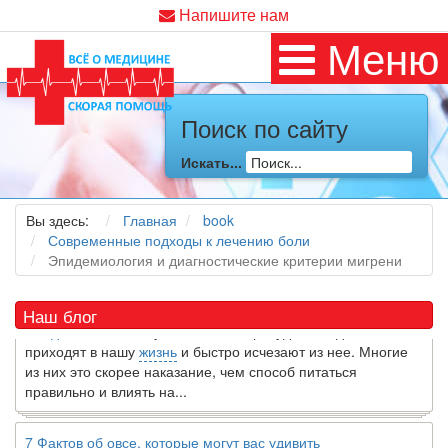
Напишите нам
Меню
Поиск по сайту
Как я заболел во время локдауна?
Искать...
Это странная ситуация: вы соблюдали все меры
предосторожности COVID-19 (вы почти все время дома),
Вы здесь:
Главная
book
но, тем не менее, вы каким-то образом простудились. Вы
Современные подходы к лечению боли
можете задаться...
Эпидемиология и диагностические критерии мигрени
5 причин обратить внимание на средиземноморскую диету
Как
диетолог
, я вижу, что многие причудливые диеты
Наш блог
приходят в нашу
жизнь
и быстро исчезают из нее. Многие
из них это скорее наказание, чем способ питаться
правильно и влиять на...
7 Фактов об овсе, которые могут вас удивить
Овес-это натуральное цельное зерно, богатое своего рода