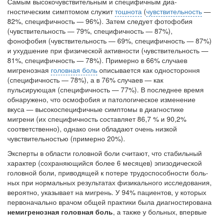
Самым высокочувствительным и специфичным диа­
гностическим симптомом служит
тошнота
(
чувствительность
—
82%, специфичность — 96%). Затем следует фотофобия
(чувстви­тельность — 79%, специфичность — 87%),
фонофобия (чувствительность — 69%, специ­фичность — 87%)
и ухудшение при физиче­ской активности (чувствительность —
81%, специфичность — 78%). Примерно в 66% слу­чаев
мигренозная
головная боль
описывается как одностороння
(специфичность — 78%), а в 76% случаев — как
пульсирующая (специ­фичность — 77%). В последнее время
обнару­жено, что осмофобия и патологическое изме­нение
вкуса — высокоспецифичные симптомы в диагностике
мигрени (их специфичность со­ставляет 86,7 % и 90,2%
соответственно), од­нако они обладают очень низкой
чувствитель­ностью (примерно 20%).
Эксперты в области головной боли считают, что стабильный
характер (сохраняющийся бо­лее 6 месяцев) эпизодической
головной боли, приводящей к потере трудоспособности боль­
ных при нормальных результатах физикального исследования,
вероятно, указывает на мигрень. У 94% пациентов, у которых
перво­начально врачом общей практики была диа­гностирована
немигренозная головная боль
, а также у больных, впервые