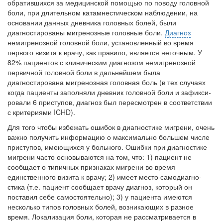
обратившихся за ме­дицинской помощью по поводу головной
боли, при длительном катамнестическом наблюде­нии, на
основании данных дневника головных болей, были
диагностированы мигренозные головные боли.
Диагноз
немигренозной голов­ной боли, установленный во время
первого ви­зита к врачу, как правило, является неточным. У
82% пациентов с клиническим диагнозом не­мигренозной
первичной головной боли в даль­нейшем была
диагностирована мигренозная головная боль (в тех случаях
когда пациенты заполняли дневник головной боли и зафикси­
ровали 6 приступов, диагноз был пересмотрен в соответствии
с критериями ICHD).
Для того чтобы избежать ошибок в диа­гностике мигрени, очень
важно получить ин­формацию о максимально большем числе
при­ступов, имеющихся у больного. Ошибки при диагностике
мигрени часто основываются на том, что: 1) пациент не
сообщает о типичных признаках мигрени во время
единственного визита к врачу; 2) имеет место самодиагно­
стика (т.е. пациент сообщает врачу диагноз, который он
поставил себе самостоятельно); 3) у пациента имеются
несколько типов головных болей, возникающих в разное
время. Лока­лизация боли, которая не рассматривается в