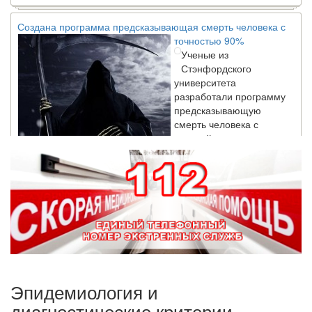
Создана программа предсказывающая смерть человека с
точностью 90%
Ученые из
Стэнфордского
университета
разработали программу
предсказывающую
смерть человека с
высокой точностью.
Зарплата врачей в 2018 году превысит средний доход
россиян в два раза
Глава Минздрава РФ
Вероника Скворцова
опровергла
сообщение о падении
доходов медицинских
работников в
Эпидемиология и
ближайшие годы. Она
заявила об этом на
диагностические критерии