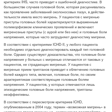
критериях IHS, часто приводит к ошибочной диагностике. В
большинстве случаев головной боли, которая расценивалась
как проявление заболеваний околоносовых пазух, в действи­
тельности имела место мигрень. У пациентов с мигренью
приступы головных болей характе­ризуются выраженным
полиморфизмом кли­нических проявлений и включают
мигреноз­ные приступы (с аурой или без нее) и головные боли
напряжения, которые часто затрудняют диагностику мигрени.
В соответствии с критериями ICHD-II, у лю­бого пациента
необходимо отдельно диагности­ровать каждый тип головной
боли. Однако су­ществуют доказательства, что головные боли
напряжения у больных с мигренью отличаются от таковых у
пациентов, не страдающих мигре­нью. У пациентов с
мигренью прием триптанов приводит к облегчению головных
болей каждого типа, включая, головные боли, по своим
арактериятикам соответствующие головным болям
напряжения. У пациентов, у которых от­мечаются лишь
эпизодические головные боли напряжения, триптаны
неэффективны.
В соответствии с пересмотром критериев ICHD,
опубликованным в 2004 году, термин «возможная мигрень» в
настоящее время заме­нен на «мигренозное расстройство» и