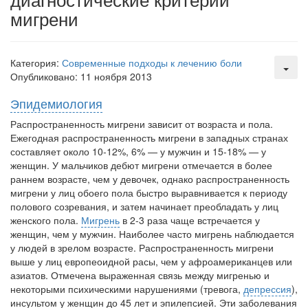
встрече с журналистами ведущих...
мигрени
Местная анестезия развивает кардиотоксичность
Федеральная служба по
Категория:
Современные подходы к лечению боли
надзору в сфере
Опубликовано: 11 ноября 2013
здравоохранения озвучила
тревожную статистику. Она
Эпидемиология
касаются увеличения риска
острой кардиотоксичности и
Распространенность мигрени зависит от возраста и пола.
роста сопутствующих
Ежегодная распространен­ность мигрени в западных странах
осложнений от...
составляет около 10-12%, 6% — у мужчин и 15-18% — у
женщин. У мальчиков дебют мигрени отме­чается в более
раннем возрасте, чем у девочек, однако распространенность
мигрени у лиц обоего пола быстро выравнивается к периоду
Закон о праве родителей находиться с детьми в
полового созревания, и затем начинает пре­обладать у лиц
реанимации внесен в Госдуму
женского пола.
Мигрень
в 2-3 раза чаще встречается у
Соответствующий
женщин, чем у муж­чин. Наиболее часто мигрень наблюдается
законопроект внесен в
у людей в зрелом возрасте. Распространенность мигрени
палату на
выше у лиц европеоидной расы, чем у афроамериканцев или
рассмотрение. Суть его
азиатов. Отмечена выраженная связь между мигренью и
заключается в
некото­рыми психическими нарушениями (тревога,
депрессия
),
инсультом у женщин до 45 лет и эпилепсией. Эти заболевания
нахождении одного из