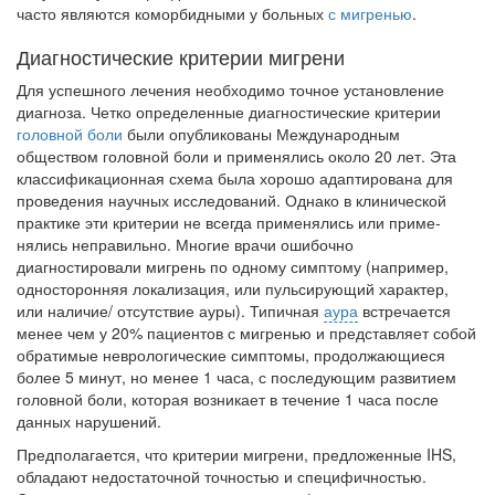
часто являются коморбидными у больных
с мигренью
.
родителей в
больничной палате
Диагностические критерии мигрени
бесплатно, в течении всего срока лечения...
Для успешного лечения необходимо точное установление
диагноза. Четко определенные диагностические критерии
головной боли
были опубликованы Международным
обществом головной боли и применялись около 20 лет. Эта
классификационная схема была хорошо адаптирована для
проведения научных иссле­дований. Однако в клинической
практике эти критерии не всегда применялись или приме­
нялись неправильно. Многие врачи ошибочно
диагностировали мигрень по одному симпто­му (например,
односторонняя локализация, или пульсирующий характер,
или наличие/ отсутствие ауры). Типичная
аура
встречается
менее чем у 20% пациентов с мигренью и пред­ставляет собой
обратимые неврологические симптомы, продолжающиеся
более 5 минут, но менее 1 часа, с последующим развитием
голов­ной боли, которая возникает в течение 1 часа после
данных нарушений.
Предполагается, что критерии мигрени, предложенные IHS,
обладают недостаточ­ной точностью и специфичностью.