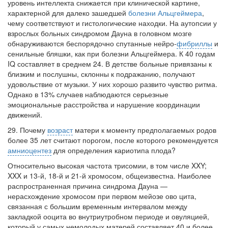
уровень интеллекта снижается при клини­ческой картине,
больничной палате
характерной для далеко зашедшей
болезни Альцгеймера
,
бесплатно, в течении всего срока лечения...
чему соответствуют и гистологические находки. На аутопсии у
взрослых больных син­дромом Дауна в головном мозге
обнаруживаются беспорядочно спутанные нейро-
фибриллы
и
сенильные бляшки, как при болезни Альцгеймера. К 40 годам
IQ составляет в среднем 24. В детстве больные привязаны к
близким и послушны, склонны к подражанию, получают
удовольствие от музыки. У них хорошо разви­то чувство ритма.
Однако в 13% случаев наблюдаются серьезные
эмоциональные расстройства и нарушение координации
движений.
29. Почему
возраст
матери к моменту предполагаемых родов
более 35 лет считают порогом, после которого рекомендуется
амниоцентез
для определения кариотипа плода?
Относительно высокая частота трисомии, в том числе XXY;
XXX и 13-й, 18-й и 21-й хромосом, общеизвестна. Наиболее
распространенная причина синдрома Дауна —
нерасхождение хромосом при первом мейозе ово цита,
связанная с большим временным интервалом между
закладкой ооцита во внутриутробном периоде и ову­ляцией,
который у самых немолодых матерей составляет 40 и более