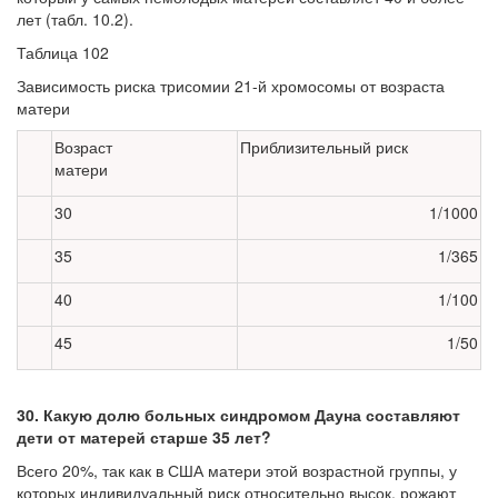
лет (табл. 10.2).
Таблица 102
Зависимость риска трисомии 21-й хромосомы от возраста
матери
Возраст
Приблизительный риск
матери
30
1/1000
35
1/365
40
1/100
45
1/50
30. Какую долю больных синдромом Дауна составляют
дети от матерей стар­ше 35 лет?
Всего 20%, так как в США матери этой возрастной группы, у
которых инди­видуальный риск относительно высок, рожают