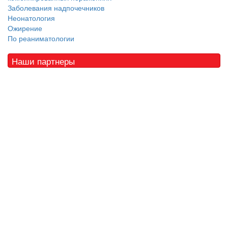
Заболевания надпочечников
Неонатология
Ожирение
По реаниматологии
Наши партнеры
© 2010 - 2021 / 03-Ektb.ru
Сайт о медицине и скорой помощи
.
Все права защищены. При копировании материалов ссылка
обязательна.