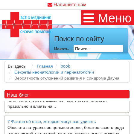
Напишите нам
Меню
Поиск по сайту
Как я заболел во время локдауна?
Это странная ситуация: вы соблюдали все меры
Искать...
предосторожности COVID-19 (вы почти все время дома),
но, тем не менее, вы каким-то образом простудились. Вы
можете задаться...
Вы здесь:
Главная
book
Секреты неонатологии и перинатологии
Вероятность отклонений развития и синдрома Дауна
5 причин обратить внимание на средиземноморскую диету
Как
диетолог
, я вижу, что многие причудливые диеты
приходят в нашу
жизнь
и быстро исчезают из нее. Многие
Наш блог
из них это скорее наказание, чем способ питаться
правильно и влиять на...
7 Фактов об овсе, которые могут вас удивить
Овес-это натуральное цельное зерно, богатое своего рода
растворимой клетчаткой, которая может помочь вывести