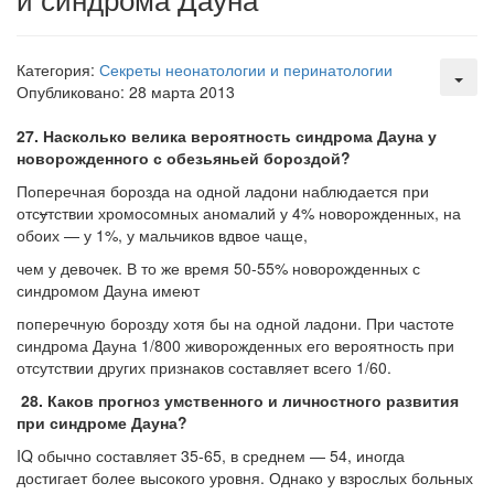
Местная анестезия развивает кардиотоксичность
Федеральная служба по
Категория:
Секреты неонатологии и перинатологии
надзору в сфере
Опубликовано: 28 марта 2013
здравоохранения озвучила
тревожную статистику. Она
27. Насколько велика вероятность синдрома Дауна у
касаются увеличения риска
новорожденного с обезьяньей бороздой?
острой кардиотоксичности и
роста сопутствующих
Поперечная борозда на одной ладони наблюдается при
осложнений от...
отс
у
тствии хромосом­ных аномалий у 4% новорожденных, на
обоих — у 1%, у мальчиков вдвое чаще,
чем у девочек. В то же время 50-55% новорожденных с
Закон о праве родителей находиться с детьми в
синдромом Дауна имеют
реанимации внесен в Госдуму
поперечную борозду хотя бы на одной ладони. При частоте
Соответствующий
синдрома Дауна 1/800 живорожденных его вероятность при
законопроект внесен в
отсутствии других признаков составляет всего 1/60.
палату на
28. Каков прогноз умственного и личностного развития
рассмотрение. Суть его
при синдроме Дауна?
заключается в
нахождении одного из
IQ обычно составляет 35-65, в среднем — 54, иногда
родителей в
достигает более высоко­го уровня. Однако у взрослых больных