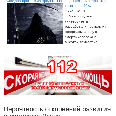
точностью 90%
Ученые из
Стэнфордского
университета
разработали программу
предсказывающую
смерть человека с
высокой точностью.
Зарплата врачей в 2018 году превысит средний доход
россиян в два раза
Глава Минздрава РФ
Вероника Скворцова
опровергла
сообщение о падении
доходов медицинских
работников в
ближайшие годы. Она
заявила об этом на
Вероятность отклонений развития
встрече с журналистами ведущих...
и синдрома Дауна