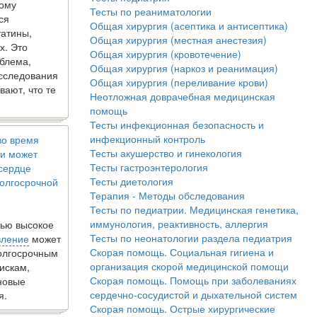
кому
Тесты по реаниматологии
ся
Общая хирургия (асептика и антисептика)
татины,
Общая хирургия (местная анестезия)
х. Это
Общая хирургия (кровотечение)
блема,
Общая хирургия (наркоз и реанимация)
исследования
Общая хирургия (переливание крови)
вают, что те
Неотложная доврачебная медицинская
помощь
Тесты инфекционная безопасность и
инфекционный контроль
во время
Тесты акушерство и гинекология
и может
Тесты гастроэнтерология
 сердце
Тесты диетология
олгосрочной
Терапия - Методы обследования
Тесты по педиатрии. Медицинская генетика,
иммунология, реактивность, аллергия
ью высокое
Тесты по неонатологии раздела педиатрия
вление
может
Скорая помощь. Социальная гигиена и
долгосрочным
организация скорой медицинской помощи
искам,
Скорая помощь. Помощь при заболеваниях
новые
сердечно-сосудистой и дыхательной систем
я.
Скорая помощь. Острые хирургические