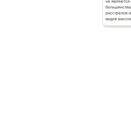
не являются
большинства
расстрелов и
видов массов
медицине и скорой помощи
. Все права защищены. При копирован