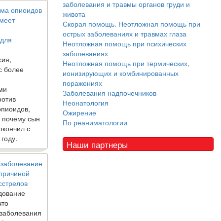
заболевания и травмы органов груди и
ма опиоидов
живота
имеет
Скорая помощь. Неотложная помощь при
е
острых заболеваниях и травмах глаза
 для
Неотложная помощь при психических
заболеваниях
сия,
Неотложная помощь при термических,
с более
ионизирующих и комбинированных
поражениях
ми
Заболевания надпочечников
ротив
Неонатология
опиоидов,
Ожирение
, почему сын
По реаниматологии
окончил с
 году.
Наши партнеры
 заболевание
 причиной
сстрелов
дование
что
 заболевания