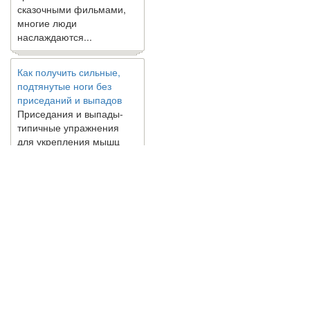
многие люди
наслаждаются...
Как получить сильные,
подтянутые ноги без
приседаний и выпадов
Приседания и выпады-
типичные упражнения
для укрепления мышц
нижней части тела. Хотя
они чрезвычайно
распространены, они не
могут быть безопасным
вариантом для всех.
Некоторые...
Создана программа
предсказывающая смерть
© 2010 - 2021 / 03-Ektb.ru
Сайт о 
человека с точностью
90%