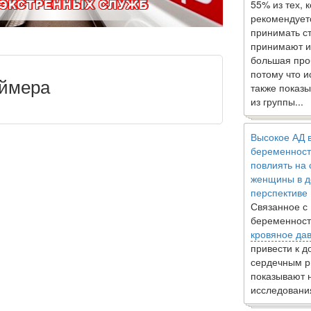
55% из тех, 
рекомендует
принимать с
принимают и
большая про
потому что 
еймера
также показы
из группы...
Высокое АД 
беременност
повлиять на
женщины в д
перспективе
Связанное с
беременност
кровяное да
привести к 
сердечным р
показывают 
исследовани