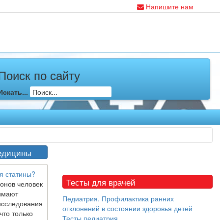
Напишите нам
Поиск по сайту
Искать...
едицины
я статины?
Тесты для врачей
онов человек
имают
Педиатрия. Профилактика ранних
исследования
отклонений в состоянии здоровья детей
что только
Тесты педиатрия