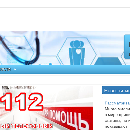
ВОСТИ
Новости м
Рассматрива
Много милли
в мире прин
статины,
но 
показывают, 