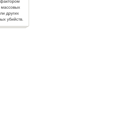
 фактором
 массовых
ли других
ых убийств.
ии материалов ссылка обязательна.