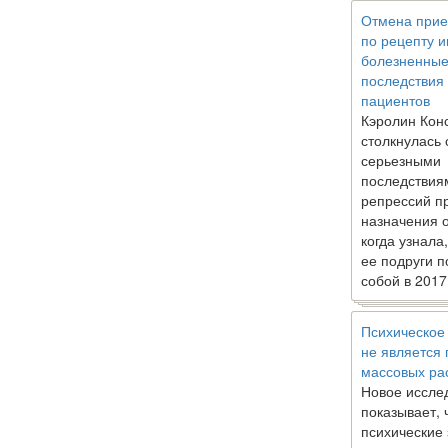
Отмена прие
по рецепту 
болезненны
последствия
пациентов
Кэролин Кон
столкнулась 
серьезными
последствия
репрессий п
назначения 
когда узнала
ее подруги п
собой в 2017
Психическое
не является
массовых ра
Новое иссле
показывает, 
психические