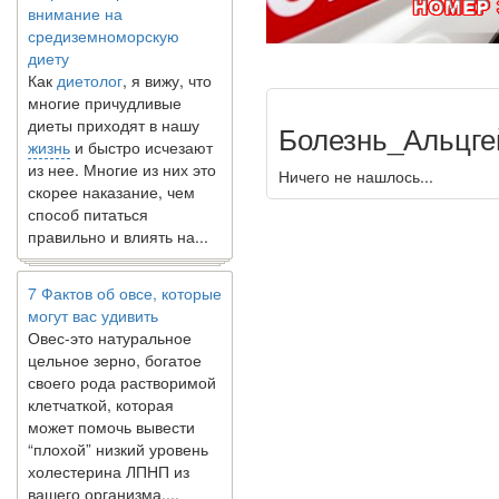
средиземноморскую
диету
Как
диетолог
, я вижу, что
многие причудливые
диеты приходят в нашу
Болезнь_Альцг
жизнь
и быстро исчезают
из нее. Многие из них это
Ничего не нашлось...
скорее наказание, чем
способ питаться
правильно и влиять на...
7 Фактов об овсе, которые
могут вас удивить
Овес-это натуральное
цельное зерно, богатое
своего рода растворимой
клетчаткой, которая
может помочь вывести
“плохой” низкий уровень
холестерина ЛПНП из
вашего организма....