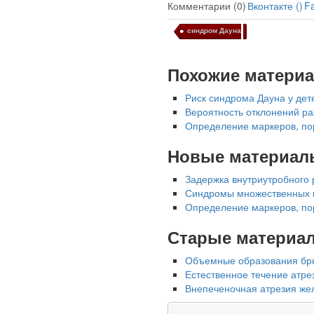
Комментарии (0)
Вконтакте (
)
F
синдром Дауна
Глава Минздрава РФ
Вероника Скворцова
Похожие матери
опровергла сообщение о
падении доходов
Риск синдрома Дауна у дете
медицинских работников
Вероятность отклонений ра
в ближайшие годы. Она
Определение маркеров, по
заявила об этом на
встрече с журналистами
Новые материал
ведущих...
Задержка внутриутробного 
Синдромы множественных по
Местная анестезия
Определение маркеров, по
развивает
кардиотоксичность
Старые материа
Объемные образования бр
Естественное течение атрез
Внепеченочная атрезия жел