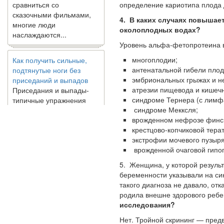
сказочными фильмами,
определение кариотипа плода 
многие люди
4. В каких случаях повышае
наслаждаются...
околоплодных водах?
Уровень альфа-фетопротеина 
Как получить сильные,
подтянутые ноги без
многоплодии;
приседаний и выпадов
антенатальной гибели плод
Приседания и выпады-
эмбриональных грыжах и н
типичные упражнения
атрезии пищевода и кишечн
для укрепления мышц
синдроме Тернера (с лимфа
нижней части тела. Хотя
синдроме Мекксля;
они чрезвычайно
врожденном нефрозе финск
распространены, они не
крестцово-копчиковой тера
могут быть безопасным
экстрофии мочевого пузыря
вариантом для всех.
врожденной очаговой гипоп
Некоторые...
5. Женщина, у которой результ
беременности указывали на си
Создана программа
такого диагноза не давало, от
предсказывающая смерть
родила внешне здорового ребе
человека с точностью
исследования?
90%
Нет. Тройной скрининг — пре