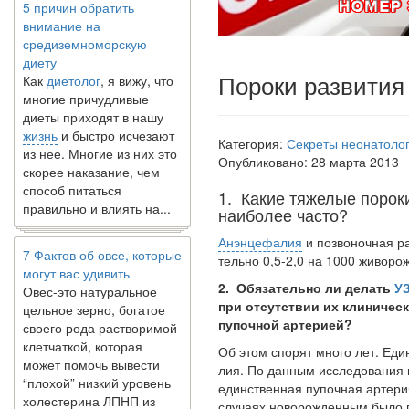
внимание на
средиземноморскую
диету
Как
диетолог
, я вижу, что
многие причудливые
Пороки развития
диеты приходят в нашу
жизнь
и быстро исчезают
из нее. Многие из них это
Категория:
Секреты неонатолог
скорее наказание, чем
Опубликовано: 28 марта 2013
способ питаться
правильно и влиять на...
1. Какие тяжелые порок
наиболее часто?
7 Фактов об овсе, которые
Анэнцефалия
и позвоночная ра
могут вас удивить
тельно 0,5-2,0 на 1000 живоро
Овес-это натуральное
цельное зерно, богатое
2. Обязательно ли делать
У
своего рода растворимой
при отсутствии их клиничес
клетчаткой, которая
пупочной артерией?
может помочь вывести
Об этом спорят много лет. Ед
“плохой” низкий уровень
лия. По данным исследования 
холестерина ЛПНП из
единствен­ная пупочная артери
вашего организма....
случаях ново­рожденным было 