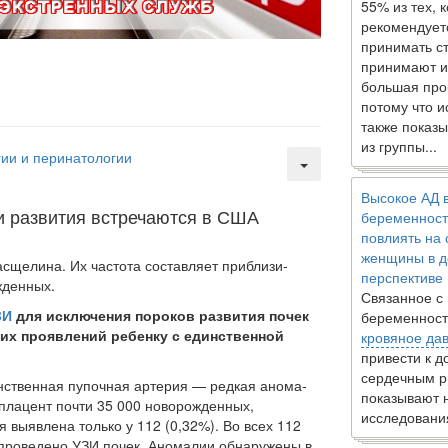
55% из тех, 
рекомендует
принимать с
принимают и
большая про
потому что 
также показы
из группы...
ии и перинатологии
Высокое АД 
и развития встречаются в США
беременност
повлиять на
женщины в д
сщелина. Их частота составляет приблизи­
перспективе
жденных.
Связанное с
ЗИ
для исключения пороков развития почек
беременност
ких проявлений ребенку с единственной
кровяное да
привести к 
сердечным р
инственная пупочная артерия — редкая анома­
показывают 
плацент почти 35 000 новорожденных,
исследовани
я выявлена только у 112 (0,32%). Во всех 112
проведено УЗИ почек. Аномалии обнаружены в