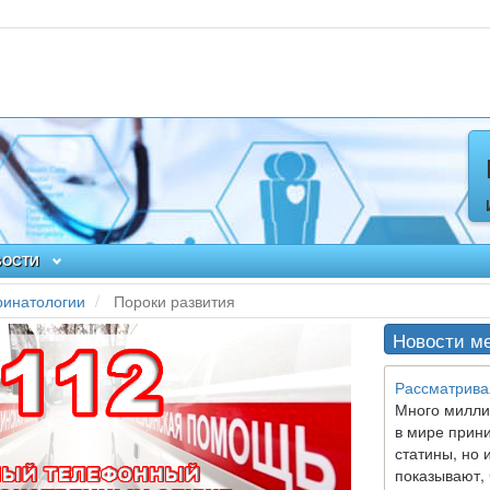
ВОСТИ
ринатологии
Пороки развития
Новости м
Рассматрива
Много милли
в мире прин
статины, но 
показывают, 