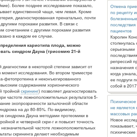
йкие). Более позднее исследование показало,
Отмена прие
бывает единственной чаще, чем левая. Кроме
по рецепту 
ртерия, диагностированная пренатально, почти
болезненны
 другими пороками развития. В связи с
последствия
ым сочетанием с другими пороками развития
пациентов
азано в каждом ее случае.
Кэролин Кон
столкнулась 
определения кариотипа плода, можно
серьезными
вать синдром Дауна (трисомию 21-й
последствия
репрессий п
 диагностики в некоторой степени зависит от
назначения 
в момент исследования. Во втором триместре
когда узнала
ьфа-фетопротеина и неконъюгированного
ее подруги п
с высоким содержанием хорионического
собой в 2017
ый тройной
скрининг
) позволяет диагностировать
при частоте ложноположительных результатов 5-
Психическое
а­ние эхопрозрачности затылочной области
не является
индрома на до 80-85%. По-видимому,
массовых ра
в синдрома Дауна методами протеомики в
Новое иссле
ойной и четверной скри-г и повысит точность
показывает, 
и незначительной частоте ложноположительных
психические
льтаты скрининга делают необходимым