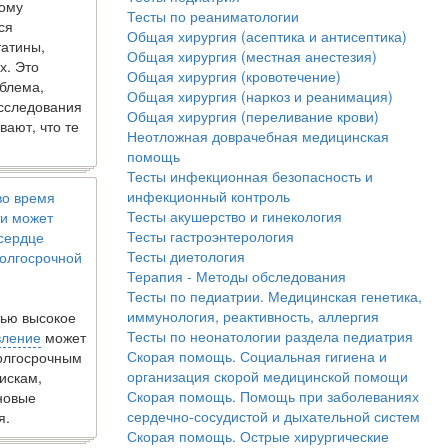
кому
Тесты по реаниматологии
ся
Общая хирургия (асептика и антисептика)
татины,
Общая хирургия (местная анестезия)
х. Это
Общая хирургия (кровотечение)
блема,
Общая хирургия (наркоз и реанимация)
исследования
Общая хирургия (переливание крови)
вают, что те
Неотложная доврачебная медицинская
помощь
Тесты инфекционная безопасность и
инфекционный контроль
во время
Тесты акушерство и гинекология
и может
Тесты гастроэнтерология
 сердце
Тесты диетология
олгосрочной
Терапия - Методы обследования
Тесты по педиатрии. Медицинская генетика,
иммунология, реактивность, аллергия
ью высокое
Тесты по неонатологии раздела педиатрия
вление
может
Скорая помощь. Социальная гигиена и
долгосрочным
организация скорой медицинской помощи
искам,
Скорая помощь. Помощь при заболеваниях
новые
сердечно-сосудистой и дыхательной систем
я.
Скорая помощь. Острые хирургические