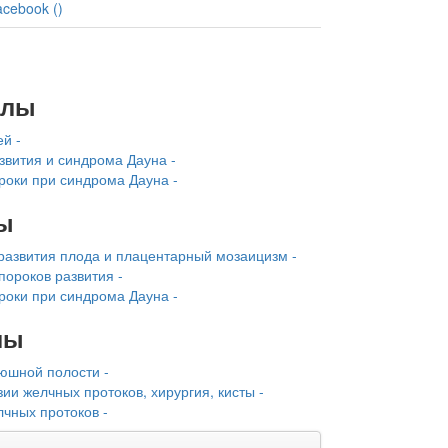
acebook (
)
алы
й -
звития и синдрома Дауна -
роки при синдрома Дауна -
ы
развития плода и плацентарный мозаицизм -
роков ра­звития -
роки при синдрома Дауна -
лы
юшной полости -
ии желчных протоков, хирургия, кисты -
чных протоков -