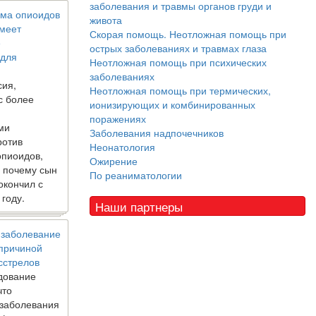
заболевания и травмы органов груди и
ма опиоидов
живота
имеет
Скорая помощь. Неотложная помощь при
е
острых заболеваниях и травмах глаза
 для
Неотложная помощь при психических
заболеваниях
сия,
Неотложная помощь при термических,
с более
ионизирующих и комбинированных
поражениях
ми
Заболевания надпочечников
ротив
Неонатология
опиоидов,
Ожирение
, почему сын
По реаниматологии
окончил с
 году.
Наши партнеры
 заболевание
 причиной
сстрелов
дование
что
 заболевания