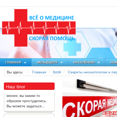
Как я заболел во время
локдауна?
Это странная ситуация:
ГЛАВНАЯ
ФЕЛЬДШЕРУ
НАСЕЛЕНИЮ
НО
вы соблюдали все меры
Вы здесь:
Главная
book
Секреты неонатологии и пе
предосторожности
COVID-19 (вы почти все
время дома), но, тем не
Наш блог
менее, вы каким-то
образом простудились.
Вы можете задаться...
5 причин обратить