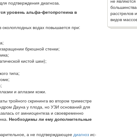
не являются
для подтверждения диагноза.
большинства
тся уровень альфа-фетопротеина в
расстрелов и
видов массов
в околоплодных водах повышается при:
а;
езаращении брюшной стенки;
ика;
тической кистой шеи);
ого типа;
томе;
;
лазии и аплазии кожи.
аты тройного скрининга во втором триместре
ндром Дауна у плода, но УЗИ оснований для
казалась от амниоцентеза и своевременно
нка.
Необходимы ли ему дополнительные
дварительное, а не подтверждающее
диагноз
ис­