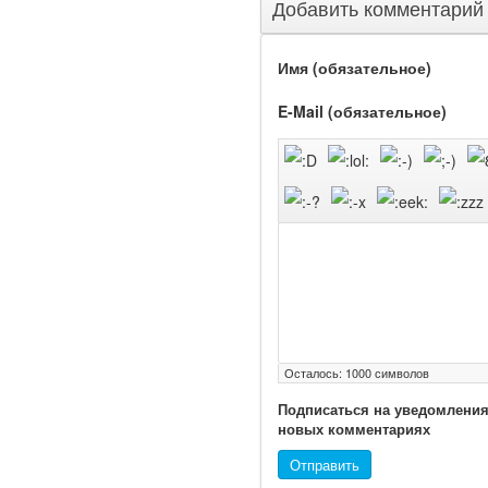
Добавить комментарий
Федеральная служба по
надзору в сфере
Имя (обязательное)
здравоохранения
озвучила тревожную
E-Mail (обязательное)
статистику. Она касаются
увеличения риска острой
кардиотоксичности и
роста сопутствующих
осложнений от...
Закон о праве родителей
находиться с детьми в
реанимации внесен в
Госдуму
Осталось:
1000
символов
Подписаться на уведомления
новых комментариях
Отправить