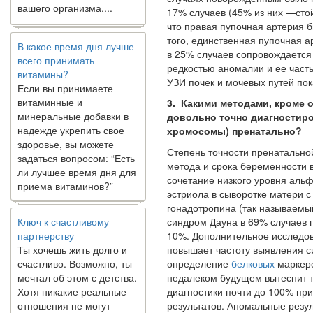
17% случаев (45% из них —сто
что правая пупоч­ная артерия 
В какое время дня лучше
того, единственная пупочная а
всего принимать
в 25% случаев сопро­вождается
витамины?
редкостью аномалии и ее част
Если вы принимаете
УЗИ почек и мочевых путей по­к
витаминные и
минеральные добавки в
3. Какими методами, кроме 
надежде укрепить свое
довольно точно диагностиро
здоровье, вы можете
хромосомы) пренатально?
задаться вопросом: “Есть
Степень точности пренатальной
ли лучшее время дня для
метода и срока беременности 
приема витаминов?”
соче­тание низкого уровня ал
эстриола в сыво­ротке матери 
Ключ к счастливому
гонадотропина (так называ­ем
партнерству
синдром Дауна в 69% случаев 
Ты хочешь жить долго и
10%. Дополнительное исследов
счастливо. Возможно, ты
повышает частоту выявления с
мечтал об этом с детства.
определение
белковых
маркеро
Хотя никакие реальные
недалеком будущем вытеснит тр
отношения не могут
диагностики почти до 100% пр
сравниться со
результатов. Аномальные резу