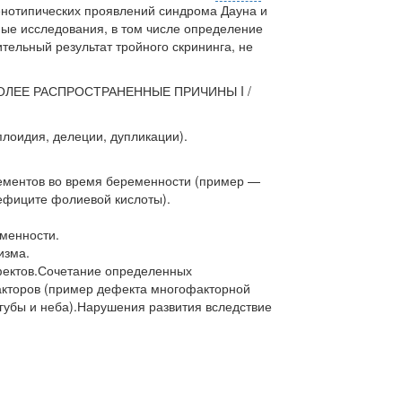
енотипических проявлений синдрома Дауна и
ные исследования, в том числе определение
тельный результат тройного скрининга, не
ЛЕЕ РАСПРОСТРАНЕННЫЕ ПРИЧИНЫ I /
оидия, делеции, дупликации).
ементов во время беременности (пример —
ефиците фолиевой кислоты).
менности.
изма.
ектов.Сочетание определенных
акторов (пример дефекта многофакторной
губы и неба).Нарушения развития вследствие