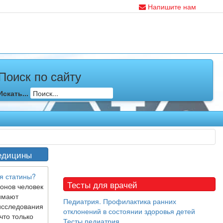
Напишите нам
Поиск по сайту
Искать...
едицины
я статины?
Тесты для врачей
онов человек
имают
Педиатрия. Профилактика ранних
исследования
отклонений в состоянии здоровья детей
что только
Тесты педиатрия