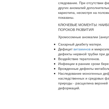
следование. При отсутствии ф
дру­гих аномалий дополнитель
кариотипа, несмотря на положи
показаны.
КЛЮЧЕВЫЕ МОМЕНТЫ: НАИБО
ПОРОКОВ РАЗВИТИЯ
Хромосомные аномалии (анеупл
Ученые из
Стэнфордского
Сахарный диабету матери.
университета
Дефицит
витаминов
и микроэл
разработали программу
дефекты нервной трубки при д
предсказывающую
Воздействие тератогенов.
смерть человека с
Инфекции в ранние сроки бере
высокой точностью.
Врожденные дефекты метабол
Наследование моногенных деф
наследственных и средовых ф
Зарплата врачей в 2018
природы - расщелина верхней 
году превысит средний
деформаций.
доход россиян в два раза