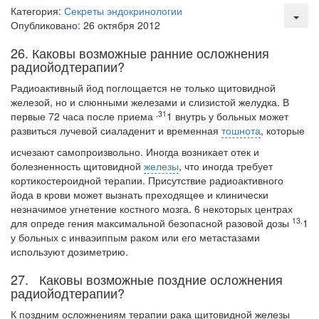
Местная анестезия развивает кардиотоксичность
Категория:
Секреты эндокринологии
Федеральная служба по
Опубликовано: 26 октября 2012
надзору в сфере
26. Каковы возможные ранние осложнения
здравоохранения озвучила
радиойодтерапии?
тревожную статистику. Она
касаются увеличения риска
Радиоактивный йод поглощается не только щитовидной
острой кардиотоксичности и
железой, но и слюн­ными железами и слизистой желудка. В
роста сопутствующих
,31
первые 72 часа после приема
1 внутрь у больных может
осложнений от...
развиться лучевой сиаладенит и временная
тошнота
, которые
исчезают самопроизвольно. Иногда возникает отек и
болезненность щитовидной
железы
, что иногда требует
Закон о праве родителей находиться с детьми в
кортикостероидной терапии. Присутствие радиоактив­ного
реанимации внесен в Госдуму
йода в крови может вызнать преходящее и клинически
Соответствующий
незначимое угнетение костного мозга. 6 некоторых центрах
законопроект внесен в
13,
для опреде гения максимальной безопасной разовой дозы
1
палату на
у больных с инваэиппым раком или его метастазами
используют дозиметрию.
рассмотрение. Суть его
заключается в
27. Каковы возможные поздние осложнения
нахождении одного из
радиойодтерапии?
родителей в
К поздним осложнениям терапии рака щитовидной железы
больничной палате