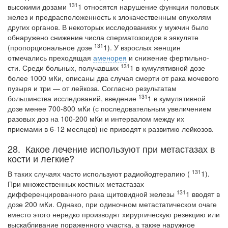
131
высокими дозами
1 относятся нарушение функции половых
бесплатно, в течении всего срока лечения...
желез и предрасположенность к злока­чественным опухолям
других органов. В некоторых исследованиях у мужчин было
обнаружено снижение числа сперматозоидов в эякуляте
131
(пропорциональное дозе
1). У взрослых женщин
отмечались преходящая
аменорея
и снижение фертильно-
131
сти. Среди больных, получавших
1 в кумулятивной дозе
более 1000 мКи, описаны два случая смерти от рака мочевого
пузыря и три — от лейкоза. Согласно результатам
131
большинства исследований, введение
1 в кумулятивной
дозе менее 700-800 мКи (с последовательным увеличением
разовых доз на 100-200 мКи и интервалом меж­ду их
приемами в 6-12 месяцев) не приводят к развитию лейкозов.
28. Какое лечение используют при метастазах в
кости и легкие?
131
В таких случаях часто используют радиойодтерапию (
1).
При множественных костных метастазах
131
дифференцированного рака щитовидной железы
1 вводят в
дозе 200 мКи. Однако, при одиночном метастатическом очаге
вместо этого неред­ко производят хирургическую резекцию или
выскабливание пораженного участка, а также наружное