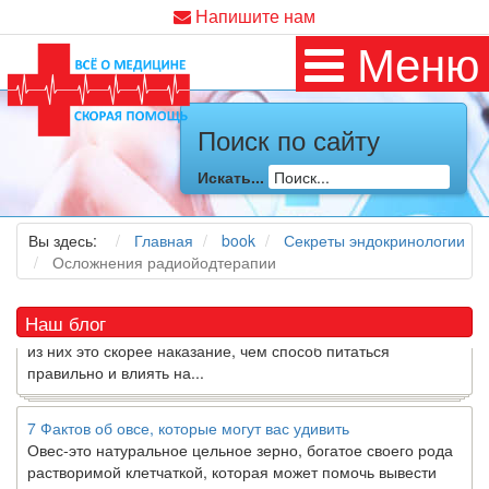
Напишите нам
Меню
Как я заболел во время локдауна?
Поиск по сайту
Это странная ситуация: вы соблюдали все меры
предосторожности COVID-19 (вы почти все время дома),
Искать...
но, тем не менее, вы каким-то образом простудились. Вы
можете задаться...
Вы здесь:
Главная
book
Секреты эндокринологии
Осложнения радиойодтерапии
5 причин обратить внимание на средиземноморскую диету
Как
диетолог
, я вижу, что многие причудливые диеты
приходят в нашу
жизнь
и быстро исчезают из нее. Многие
Наш блог
из них это скорее наказание, чем способ питаться
правильно и влиять на...
7 Фактов об овсе, которые могут вас удивить
Овес-это натуральное цельное зерно, богатое своего рода
растворимой клетчаткой, которая может помочь вывести
“плохой” низкий уровень холестерина ЛПНП из вашего