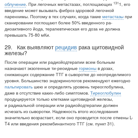
131
облучение
. При легочных метастазах, поглощающих
1, его
вве­дение может вызывать фиброз здоровой легочной
паренхимы. Поэтому в тех случа­ях, когда такие
метастазы
при
сканировании поглощают более 50% введенного ра­
диоактивного йода, терапевтическая его доза не должна
превышать 75-80 мКи.
29. Как выявляют
рецидив
рака щитовидной
железы?
После операции или радиойодтерапии всем больным
назначают экзогенные ти-реоидные
гормоны
в дозах,
снижающих содержание ТТГ в сыворотке до неопреде­лимого
уровня. Большинство эндокринологов рекомендуют ежегодно
пальпировать
шею и определять уровень тиреоглобулина,
даже в отсутствие каких-либо симптомов.
Тиреоглобулин
продуцируется только клетками щитовидной железы,
и радикальной операции или радиойодтерапии должен
исчезать из сыворотки. На­дежность втого исследования
значительно возрастает, если оно проводится после отмены L-
T4 или введения рекомбинантного ТТГ (см. пункт 31).