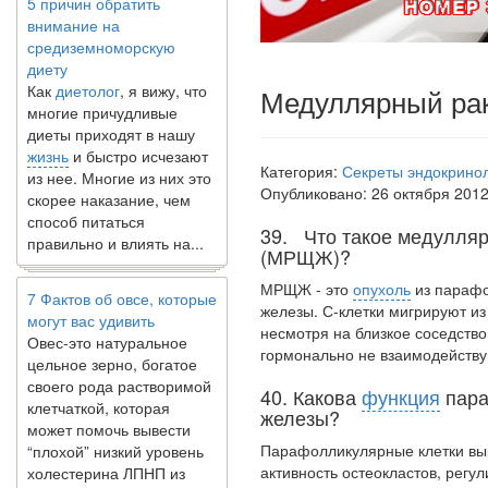
внимание на
средиземноморскую
диету
Как
диетолог
, я вижу, что
многие причудливые
Медуллярный ра
диеты приходят в нашу
жизнь
и быстро исчезают
из нее. Многие из них это
Категория:
Секреты эндокрино
скорее наказание, чем
Опубликовано: 26 октября 201
способ питаться
правильно и влиять на...
39. Что такое медулля
(МРЩЖ)?
7 Фактов об овсе, которые
МРЩЖ - это
опухоль
из парафо
могут вас удивить
железы. С-клетки мигрируют из
Овес-это натуральное
несмот­ря на близкое соседств
цельное зерно, богатое
гормональ­но не взаимодейству
своего рода растворимой
клетчаткой, которая
40. Какова
функция
пара
может помочь вывести
железы?
“плохой” низкий уровень
холестерина ЛПНП из
Парафолликулярные клетки выр
вашего организма....
активность остеокластов, рег