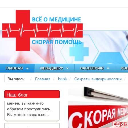
Как я заболел во время
локдауна?
Это странная ситуация:
ГЛАВНАЯ
ФЕЛЬДШЕРУ
НАСЕЛЕНИЮ
НО
вы соблюдали все меры
Вы здесь:
Главная
book
Секреты эндокринологии
предосторожности
COVID-19 (вы почти все
время дома), но, тем не
Наш блог
менее, вы каким-то
образом простудились.
Вы можете задаться...
5 причин обратить