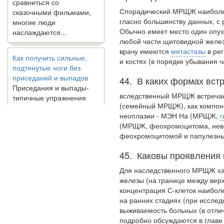
сказочными фильмами,
Спорадический МРЩЖ наиболее 
многие люди
гласно большинству данных, с
наслаждаются...
Обычно имеет место один опух
любой части щитовидной желез
Как получить сильные,
врачу имеются
метастазы
в рег
подтянутые ноги без
и костях (в порядке убывания ч
приседаний и выпадов
Приседания и выпады-
44. В каких формах вс
типичные упражнения
вследственный МРЩЖ встречае
для укрепления мышц
(семейный МРЩЖ), как компон
нижней части тела. Хотя
неоплазии - МЭН На (МРЩЖ,
г
они чрезвычайно
(МРЩЖ, феохромоцитома, невро
распространены, они не
феохромоцитомой и папулезн
могут быть безопасным
вариантом для всех.
45. Каковы проявлени
Некоторые...
Для наследственного МРЩЖ ха
железы (на границе между вер
Создана программа
концентра­ция С-клеток наибо
предсказывающая смерть
на ранних стадиях (при исслед
человека с точностью
выживаемость больных (в отл
90%
подробно обсуж­даются в главе