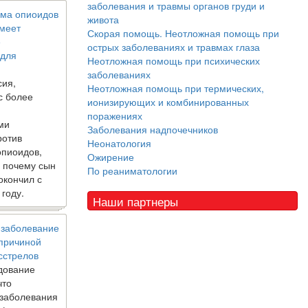
заболевания и травмы органов груди и
ма опиоидов
живота
имеет
Скорая помощь. Неотложная помощь при
е
острых заболеваниях и травмах глаза
 для
Неотложная помощь при психических
заболеваниях
сия,
Неотложная помощь при термических,
с более
ионизирующих и комбинированных
поражениях
ми
Заболевания надпочечников
ротив
Неонатология
опиоидов,
Ожирение
, почему сын
По реаниматологии
окончил с
 году.
Наши партнеры
 заболевание
 причиной
сстрелов
дование
что
 заболевания