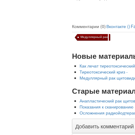
Комментарии (0)
Вконтакте (
)
F
Медуллярный рак
Ученые из
Новые материал
Стэнфордского
университета
Как лечат тиреотоксический
разработали программу
Тиреотоксический криз -
предсказывающую
Медуллярный рак щитовидн
смерть человека с
высокой точностью.
Старые материа
Зарплата врачей в 2018
Анапластический рак щитов
году превысит средний
Показания к сканированию в
доход россиян в два раза
Осложнения радиойодтерап
Добавить комментарий