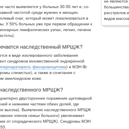
не являются
часто выявляется у больных 30-50 лет и, со­
большинства
 равной частотой среди мужчин и женщин.
расстрелов и
олевый очаг, который может локализоваться в
видов массов
ы. У 50% больных уже при первом обращении к
ионарных лимфатических узлах, легких, печени
астоты).
тречается наследственный МРЩЖ?
тся в виде изолированного заболевания
ент синдромов множественной эндокринной
иперпаратиреоз
,
феохромоцитома
) и МЭН lib
мы слизистых), а также в сочетании с
ым амилоидозом кожи.
я наследственного МРЩЖ?
рактерно двустороннее поражение щитовидной
хней и нижними частями обеих долей, где
лее высока). Выявление наследственного МРЩЖ
овании членов семьи больного) увеличивает
ичие от спорадического МРЩЖ). Синдромы МЭН
 53.