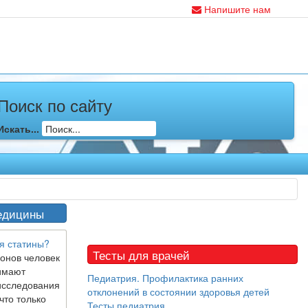
Напишите нам
Поиск по сайту
Искать...
едицины
я статины?
Тесты для врачей
онов человек
имают
Педиатрия. Профилактика ранних
исследования
отклонений в состоянии здоровья детей
что только
Тесты педиатрия