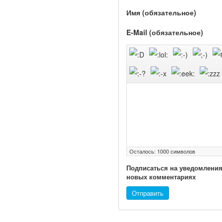
Имя (обязательное)
Глава Минздрава РФ
E-Mail (обязательное)
Вероника Скворцова
опровергла сообщение о
падении доходов
медицинских работников
в ближайшие годы. Она
заявила об этом на
встрече с журналистами
ведущих...
Местная анестезия
развивает
Осталось:
1000
символов
кардиотоксичность
Подписаться на уведомления
новых комментариях
Отправить