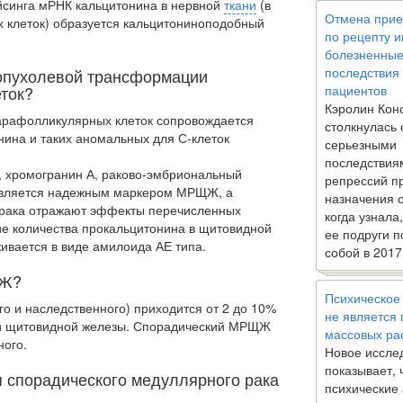
айсинга мРНК кальцитонина в нервной
ткани
(в
Отмена прие
 клеток) образуется кальцитониноподобный
по рецепту 
болезненны
последствия
 опухолевой трансформации
ток?
пациентов
Кэролин Кон
рафолликулярных клеток сопровождается
столкнулась 
нина и таких аномальных для С-клеток
серьезными
последствия
, хромогранин А, раково-эмбриональный
репрессий п
 является надежным маркером МРЩЖ, а
назначения 
 рака отражают эффекты перечисленных
когда узнала
е количества прокальцитонина в щитовидной
ее подруги п
ивается в виде амилоида АЕ типа.
собой в 2017
ЩЖ?
Психическое
 и наследственного) приходится от 2 до 10%
не является
ей щитовидной железы. Спорадический МРЩЖ
массовых ра
ного.
Новое иссле
показывает, 
 спорадического медуллярного рака
психические