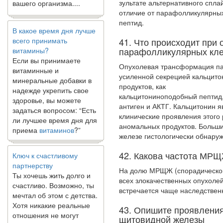
зультате альтернативного спл
отличие от парафолликулярных
В какое время дня лучше
пептид.
всего принимать
витамины?
41. Что происходит при
Если вы принимаете
парафолликулярных кле
витаминные и
Опухолевая трансформация па
минеральные добавки в
усиленной секрецией кальцито
надежде укрепить свое
продуктов, как
здоровье, вы можете
кальцитониноподобный пептид
задаться вопросом: “Есть
антиген и АКТГ. Кальцитонин
ли лучшее время дня для
клинические проявления этого
приема
витаминов
?”
аномальных продуктов. Больши
железе гистологически обнаруж
Ключ к счастливому
42. Какова частота МР
партнерству
Ты хочешь жить долго и
На долю МРЩЖ (спорадического
счастливо. Возможно, ты
всех злокачественных опухол
мечтал об этом с детства.
встречается чаще наследствен
Хотя никакие реальные
отношения не могут
43. Опишите проявления
сравниться со
щитовидной железы