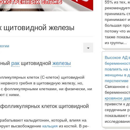
55% из тех, 
рекомендует
принимать с
принимают и
к щитовидной железы
большая про
потому что 
также показы
из группы...
логии
2
Высокое АД 
рный
рак
щитовидной
железы
беременност
повлиять на
женщины в д
лликулярных клеток (С-клеток) щитовидной
перспективе
 нервного гребня в щитовидную железу, но,
Связанное с
о с фолликулярными клетками, ни физически, ни
беременност
ют с ними.
кровяное да
привести к 
фолликулярных клеток щитовидной
сердечным р
показывают 
абатывают калыдитонин, который, влияя на
исследовани
улирует высвобождение
кальция
из костей. В ре­