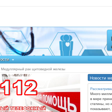
ВОСТИ
Медуллярный рак щитовидной железы
Новости м
Рассматрива
Много милли
в мире прин
статины, но 
показывают, 