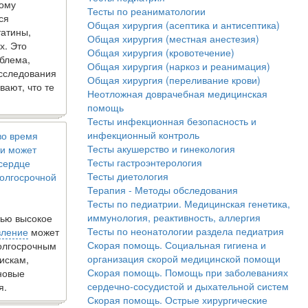
кому
Тесты по реаниматологии
ся
Общая хирургия (асептика и антисептика)
татины,
Общая хирургия (местная анестезия)
х. Это
Общая хирургия (кровотечение)
блема,
Общая хирургия (наркоз и реанимация)
исследования
Общая хирургия (переливание крови)
вают, что те
Неотложная доврачебная медицинская
помощь
Тесты инфекционная безопасность и
инфекционный контроль
во время
Тесты акушерство и гинекология
и может
Тесты гастроэнтерология
 сердце
Тесты диетология
олгосрочной
Терапия - Методы обследования
Тесты по педиатрии. Медицинская генетика,
иммунология, реактивность, аллергия
ью высокое
Тесты по неонатологии раздела педиатрия
вление
может
Скорая помощь. Социальная гигиена и
долгосрочным
организация скорой медицинской помощи
искам,
Скорая помощь. Помощь при заболеваниях
новые
сердечно-сосудистой и дыхательной систем
я.
Скорая помощь. Острые хирургические