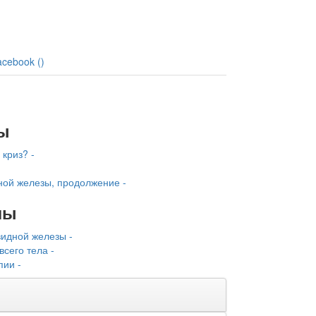
acebook (
)
ы
 криз? -
ой железы, продолжение -
лы
идной железы -
сего тела -
ии -