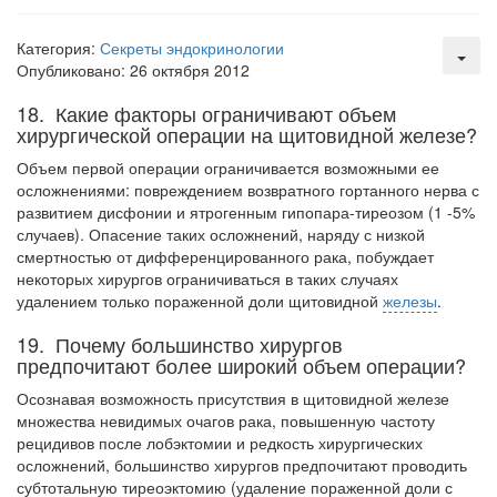
Местная анестезия развивает кардиотоксичность
Федеральная служба по
надзору в сфере
Категория:
Секреты эндокринологии
здравоохранения озвучила
Опубликовано: 26 октября 2012
тревожную статистику. Она
18. Какие факторы ограничивают объем
касаются увеличения риска
хирургической операции на щитовидной железе?
острой кардиотоксичности и
роста сопутствующих
Объем первой операции ограничивается возможными ее
осложнений от...
осложнениями: повреж­дением возвратного гортанного нерва с
развитием дисфонии и ятрогенным гипопара-тиреозом (1 -5%
случаев). Опасение таких осложнений, наряду с низкой
смертнос­тью от дифференцированного рака, побуждает
Закон о праве родителей находиться с детьми в
некоторых хирургов ограничиваться в таких случаях
реанимации внесен в Госдуму
удалением только пораженной доли щитовидной
железы
.
Соответствующий
законопроект внесен в
19. Почему большинство хирургов
палату на
предпочитают более широкий объем операции?
рассмотрение. Суть его
Осознавая возможность присутствия в щитовидной железе
заключается в
множества невиди­мых очагов рака, повышенную частоту
нахождении одного из
рецидивов после лобэктомии и редкость хи­рургических
родителей в
осложнений, большинство хирургов предпочитают проводить
больничной палате
субто­тальную тиреоэктомию (удаление пораженной доли с