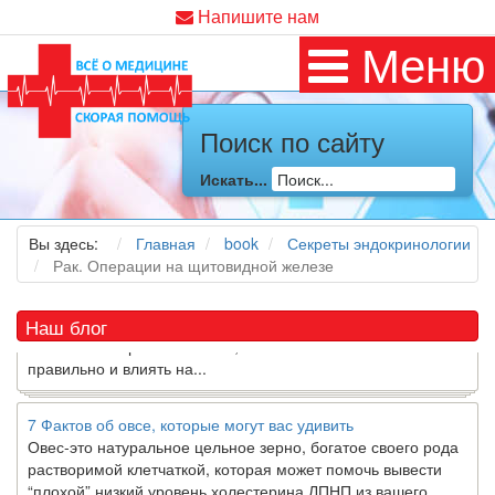
Напишите нам
Меню
Как я заболел во время локдауна?
Поиск по сайту
Это странная ситуация: вы соблюдали все меры
предосторожности COVID-19 (вы почти все время дома),
Искать...
но, тем не менее, вы каким-то образом простудились. Вы
можете задаться...
Вы здесь:
Главная
book
Секреты эндокринологии
5 причин обратить внимание на средиземноморскую диету
Рак. Операции на щитовидной железе
Как
диетолог
, я вижу, что многие причудливые диеты
приходят в нашу
жизнь
и быстро исчезают из нее. Многие
Наш блог
из них это скорее наказание, чем способ питаться
правильно и влиять на...
7 Фактов об овсе, которые могут вас удивить
Овес-это натуральное цельное зерно, богатое своего рода
растворимой клетчаткой, которая может помочь вывести
“плохой” низкий уровень холестерина ЛПНП из вашего