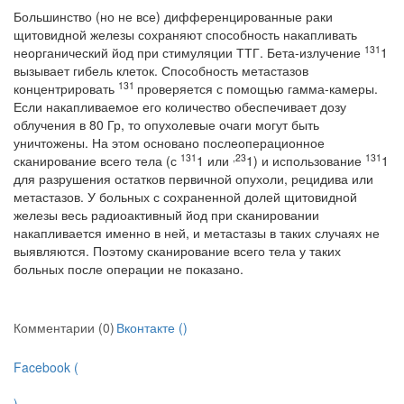
Большинство (но не все) дифференцированные раки
щитовидной железы сохра­няют способность накапливать
131
неорганический йод при стимуляции ТТГ. Бета-из­лучение
1
вызывает гибель клеток. Способность метастазов
131
концентрировать
проверяется с помощью гамма-камеры.
Если накапливаемое его количество обеспе­чивает дозу
облучения в 80 Гр, то опухолевые очаги могут быть
уничтожены. На этом основано послеоперационное
131
,23
131
сканирование всего тела (с
1 или
1) и ис­пользование
1
для разрушения остатков первичной опухоли, рецидива или
мета­стазов. У больных с сохраненной долей щитовидной
железы весь радиоактивный йод при сканировании
накапливается именно в ней, и метастазы в таких случаях не
выявляются. Поэтому сканирование всего тела у таких
больных после операции не показано.
Комментарии (0)
Вконтакте (
)
Facebook (
)