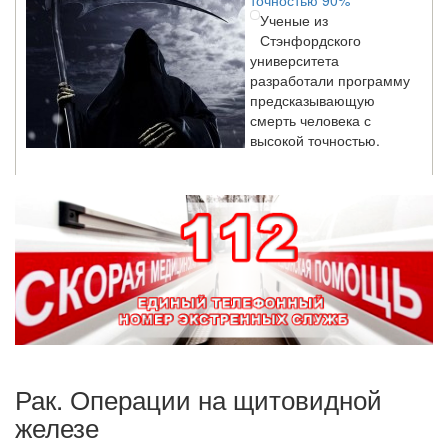
Ученые из
Стэнфордского
университета
разработали программу
предсказывающую
смерть человека с
высокой точностью.
Зарплата врачей в 2018 году превысит средний доход
россиян в два раза
Глава Минздрава РФ
Вероника Скворцова
опровергла
сообщение о падении
доходов медицинских
работников в
ближайшие годы. Она
заявила об этом на
Рак. Операции на щитовидной
встрече с журналистами ведущих...
железе