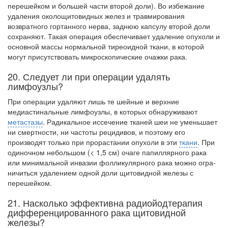
бесплатно, в течении всего срока лечения...
перешейком и большей части второй доли). Во избежание
удаления околощитовидных желез и травмирования
возвратного гортанного нерва, заднюю капсулу второй доли
сохраняют. Такая опера­ция обеспечивает удаление опухоли и
основной массы нормальной тиреоидной тка­ни, в которой
могут присутствовать микроскопические очажки рака.
20. Следует ли при операции удалять
лимфоузлы?
При операции удаляют лишь те шейные и верхние
медиастинальные лимфоуз­лы, в которых обнаруживают
метастазы
. Радикальное иссечение тканей шеи не уменьшает
ни смертности, ни частоты рецидивов, и поэтому его
производят толь­ко при прорастании опухоли в эти
ткани
. При
одиночном небольшом (< 1,5 см) оча­ге папиллярного рака
или минимальной инвазии фолликулярного рака можно огра­
ничиться удалением одной доли щитовидной железы с
перешейком.
21. Насколько эффективна радиойодтерапия
дифференцированного рака щитовидной
железы?