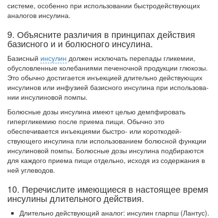
родителей в
системе, особенно при использовании быстродействующих
больничной палате
аналогов инсулина.
бесплатно, в течении всего срока лечения...
9. Объясните различия в принципах действия
базисного и и болюсного инсулина.
Базисный
инсулин
должен исключать перепады гликемии,
обусловленные коле­баниями печеночной продукции глюкозы.
Это обычно достигается инъекцией дли­тельно действующих
инсулинов или инфузией базисного инсулина при использова­
нии инсулиновой помпы.
Болюсные дозы инсулина имеют целью демпфировать
гипергликемию после приема пищи. Обычно это
обеспечивается инъекциями быстро- или короткодей­
ствующего инсулина пли использованием болюсной функции
инсулиновой помпы. Болюсные дозы инсулина подбираются
для каждого приема пищи отдельно, исходя из содержания в
ней углеводов.
10. Перечислите имеющиеся в настоящее время
инсулины длительного действия.
Длительно действующий аналог: инсулин гларпш (Лантус).