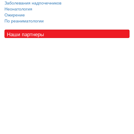
Заболевания надпочечников
Неонатология
Ожирение
По реаниматологии
Наши партнеры
© 2010 - 2021 / 03-Ektb.ru
Сайт о медицине и скорой помощи
.
Все права защищены. При копировании материалов ссылка
обязательна.