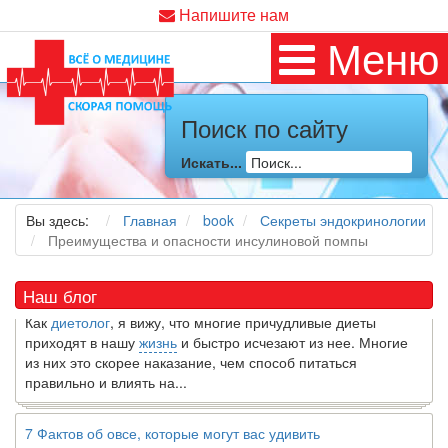
Напишите нам
Меню
Поиск по сайту
Как я заболел во время локдауна?
Искать...
Это странная ситуация: вы соблюдали все меры
предосторожности COVID-19 (вы почти все время дома),
но, тем не менее, вы каким-то образом простудились. Вы
Вы здесь:
Главная
book
Секреты эндокринологии
можете задаться...
Преимущества и опасности инсулиновой помпы
5 причин обратить внимание на средиземноморскую диету
Наш блог
Как
диетолог
, я вижу, что многие причудливые диеты
приходят в нашу
жизнь
и быстро исчезают из нее. Многие
из них это скорее наказание, чем способ питаться
правильно и влиять на...
7 Фактов об овсе, которые могут вас удивить
Овес-это натуральное цельное зерно, богатое своего рода