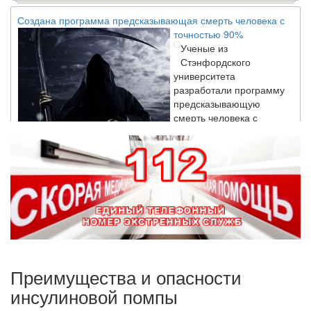
Создана программа предсказывающая смерть человека с
точностью 90%
Ученые из
Стэнфордского
университета
разработали программу
предсказывающую
смерть человека с
высокой точностью.
Зарплата врачей в 2018 году превысит средний доход
россиян в два раза
Глава Минздрава РФ
Вероника Скворцова
опровергла
сообщение о падении
доходов медицинских
работников в
Преимущества и опасности
ближайшие годы. Она
инсулиновой помпы
заявила об этом на