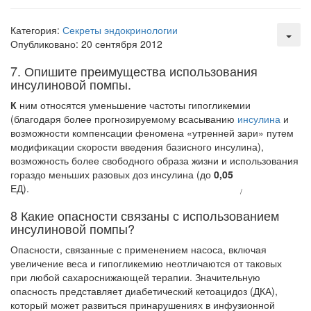
встрече с журналистами ведущих...
Категория:
Секреты эндокринологии
Местная анестезия развивает кардиотоксичность
Опубликовано: 20 сентября 2012
Федеральная служба по
надзору в сфере
7. Опишите преимущества использования
здравоохранения озвучила
инсулиновой помпы.
тревожную статистику. Она
касаются увеличения риска
К
ним относятся уменьшение частоты гипогликемии
острой кардиотоксичности и
(благодаря более прогнози­руемому всасыванию
инсулина
и
роста сопутствующих
возможности компенсации феномена «утренней зари» путем
осложнений от...
модификации скорости введения базисного инсулина),
возможность более свободного образа жизни и использования
гораздо меньших разовых доз ин­сулина (до
0,05
ЕД).
/
Закон о праве родителей находиться с детьми в
реанимации внесен в Госдуму
8 Какие опасности связаны с использованием
Соответствующий
инсулиновой помпы?
законопроект внесен в
Опасности, связанные с применением насоса, включая
палату на
увеличение веса и гипо­гликемию неотличаются от таковых
рассмотрение. Суть его
при любой сахароснижающей терапии. Значи­тельную
заключается в
опасность представляет диабетический кетоацидоз (ДКА),
нахождении одного из
который может развиться принарушениях в инфузионной