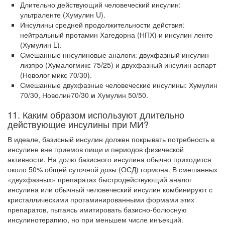
Длительно действующий человеческий инсулин:
ультраленте (Хумулин U).
Инсулины средней продолжительности действия:
нейтральный протамин Хагедорна (НПХ) и инсулин ленте
(Хумулин L).
Смешанные ннсулиновые аналоги: двухфазный инсулин
лизпро (Хумалогмикс 75/25) и двухфазный инсулин аспарт
(Новолог микс 70/30).
Смешанные двухфазные человеческие инсулины: Хумулин
70/30, Новолин70/30
и
Хумулин 50/50.
11. Каким образом используют длительно
действующие инсулины при МИ?
В идеале, базисный инсулин должен покрывать потребность в
инсулине вне при­емов пищи и периодов физической
активности. На долю базисного инсулина обыч­но приходится
около 50% общей суточной дозы (ОСД) гормона. В смешанных
«двухфазных» препаратах быстродействующий аналог
инсулина или обычный че­ловеческий инсулин комбинируют с
кристаллическими протаминированными фор­мами этих
препаратов, пытаясь имитировать базисно-болюсную
инсулинотерапию, но при меньшем числе инъекций.