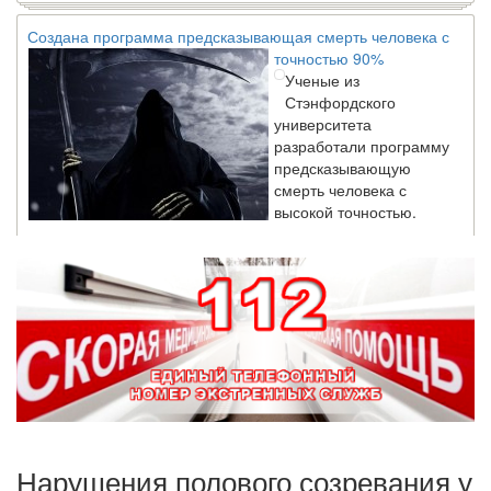
Создана программа предсказывающая смерть человека с
точностью 90%
Ученые из
Стэнфордского
университета
разработали программу
предсказывающую
смерть человека с
высокой точностью.
Зарплата врачей в 2018 году превысит средний доход
россиян в два раза
Глава Минздрава РФ
Вероника Скворцова
опровергла
сообщение о падении
доходов медицинских
работников в
ближайшие годы. Она
Нарушения полового созревания у
заявила об этом на