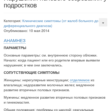
встрече с журналистами ведущих...
подростков
Местная анестезия развивает кардиотоксичность
Федеральная служба по
Категория:
Клинические симптомы (от жалоб больного до
надзору в сфере
диференциального диагноза)
здравоохранения озвучила
Опубликовано: 10 мая 2014
тревожную статистику. Она
касаются увеличения риска
АНАМНЕЗ
острой кардиотоксичности и
ПАРАМЕТРЫ
роста сопутствующих
осложнений от...
Основные параметры: см. внутреннюю сторону обложки.
Начало: когда пациент или его родители впервые выявили
нарушения; в чем они заключались.
Закон о праве родителей находиться с детьми в
СОПУТСТВУЮЩИЕ СИМПТОМЫ
реанимации внесен в Госдуму
Женщины: нерегулярные менструации;
отделяемое
из
Соответствующий
влагалища; недо­развитие молочных желез; медленное
законопроект внесен в
развитие вторичных половых признаков.
палату на
Мужчины: медленное развитие вторичных половых признаков
рассмотрение. Суть его
и гинеко­мастия.
заключается в
нахождении одного из
Общие положения: проблемы со школой; сексуальные