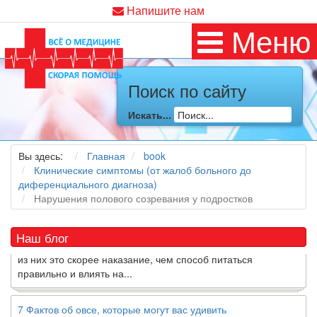
Напишите нам
Меню
Поиск по сайту
Как я заболел во время локдауна?
Искать...
Это странная ситуация: вы соблюдали все меры
предосторожности COVID-19 (вы почти все время дома),
но, тем не менее, вы каким-то образом простудились. Вы
Вы здесь:
Главная
book
можете задаться...
Клинические симптомы (от жалоб больного до
диференциального диагноза)
Нарушения полового созревания у подростков
5 причин обратить внимание на средиземноморскую диету
Как
диетолог
, я вижу, что многие причудливые диеты
приходят в нашу
жизнь
и быстро исчезают из нее. Многие
Наш блог
из них это скорее наказание, чем способ питаться
правильно и влиять на...
7 Фактов об овсе, которые могут вас удивить
Овес-это натуральное цельное зерно, богатое своего рода