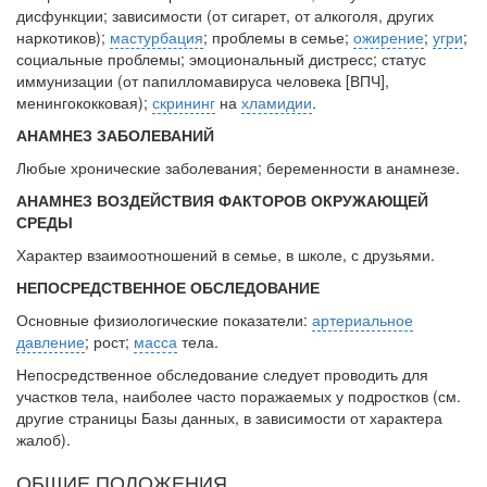
родителей в
дисфункции; зави­симости (от сигарет, от алкоголя, других
наркотиков);
мастурбация
; проблемы в семье;
ожирение
;
угри
;
больничной палате
социальные проблемы; эмоцио­нальный дистресс; статус
бесплатно, в течении всего срока лечения...
иммунизации (от папилломавируса челове­ка [ВПЧ],
менингококковая);
скрининг
на
хламидии
.
АНАМНЕЗ ЗАБОЛЕВАНИЙ
Любые хронические заболевания; беременности в анамнезе.
АНАМНЕЗ ВОЗДЕЙСТВИЯ ФАКТОРОВ ОКРУЖАЮЩЕЙ
СРЕДЫ
Характер взаимоотношений в семье, в школе, с друзьями.
НЕПОСРЕДСТВЕННОЕ ОБСЛЕДОВАНИЕ
Основные физиологические показатели:
артериальное
давление
; рост;
масса
тела.
Непосредственное обследование следует проводить для
участков тела, наиболее часто поражаемых у подростков (см.
другие страницы Базы дан­ных, в зависимости от характера
жалоб).
ОБЩИЕ ПОЛОЖЕНИЯ