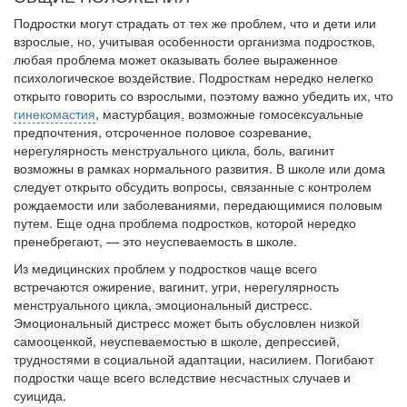
Подростки могут страдать от тех же проблем, что и дети или
взрослые, но, учитывая особенности организма подростков,
любая проблема может оказывать более выраженное
психологическое воздействие. Подросткам нередко нелегко
открыто говорить со взрослыми, поэтому важно убедить их, что
гинекомастия
, мастурбация, возможные гомосексуальные
пред­почтения, отсроченное половое созревание,
нерегулярность менстру­ального цикла, боль, вагинит
возможны в рамках нормального развития. В школе или дома
следует открыто обсудить вопросы, связанные с кон­тролем
рождаемости или заболеваниями, передающимися половым
пу­тем. Еще одна проблема подростков, которой нередко
пренебрегают, — это неуспеваемость в школе.
Из медицинских проблем у подростков чаще всего
встречаются ожи­рение, вагинит, угри, нерегулярность
менструального цикла, эмоцио­нальный дистресс.
Эмоциональный дистресс может быть обусловлен низкой
самооценкой, неуспеваемостью в школе, депрессией,
трудностя­ми в социальной адаптации, насилием. Погибают
подростки чаще всего вследствие несчастных случаев и
суицида.