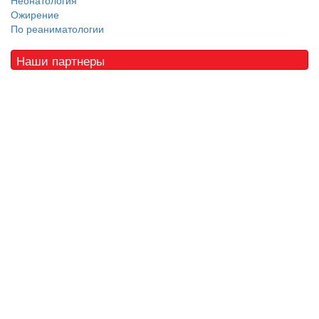
Неонатология
Ожирение
По реаниматологии
Наши партнеры
© 2010 - 2021 / 03-Ektb.ru
Сайт о медицине и скорой помощи
.
Все права защищены. При копировании материалов ссылка
обязательна.