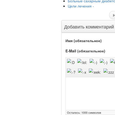
Больные сахарным диабето
Цели лечения -
Ученые из
Н
Стэнфордского
университета
Добавить комментарий
разработали программу
предсказывающую
смерть человека с
Имя (обязательное)
высокой точностью.
E-Mail (обязательное)
Зарплата врачей в 2018
году превысит средний
доход россиян в два раза
Глава Минздрава РФ
Вероника Скворцова
опровергла сообщение о
Осталось:
1000
символов