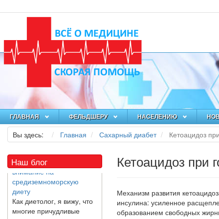
Как я заболел во время
локдауна?
Это странная ситуация:
вы соблюдали все меры
предосторожности
COVID-19 (вы почти все
время дома), но, тем не
менее, вы каким-то
ГЛАВНАЯ
образом простудились.
ФЕЛЬДШЕРУ
НАСЕЛЕНИЮ
НО
Вы можете задаться...
Вы здесь:
Главная
Сахарный диабет
Кетоацидоз пр
5 причин обратить
Кетоацидоз при 
Наш блог
внимание на
средиземноморскую
диету
Как диетолог, я вижу, что
Механизм развития кетоацидоза
многие причудливые
ин­сулина: усиленное расщепл
диеты приходят в нашу
образованием свободных жирны