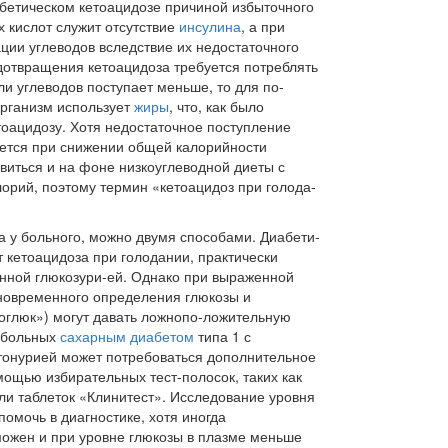
иабетическом кетоацидозе причиной избыточного
 кислот служит отсутствие
инсулина
, а при
ии углеводов вследствие их не­достаточного
дотвращения кетоацидоза требуется по­треблять
ли углеводов поступает меньше, то для по­
организм использует
жиры
, что, как было
тоацидозу. Хотя недостаточное поступление
чается при снижении общей калорийности
виться и на фоне низкоуглеводной дие­ты с
орий, поэтому термин «кетоацидоз при голода­
а у боль­ного, можно двумя способами. Диабети­
т кетоаци­доза при голодании, практически
нной глюкозури-ей. Однако при выраженной
новременного опре­деления глюкозы и
тоглюк») могут давать ложнопо-ложительную
у больных
сахарным диабетом
типа 1 с
тонурией может потребоваться дополнительное
мощью изби­рательных тест-полосок, таких как
ли таблеток «Клинитест». Исследование уровня
омочь в диагности­ке, хотя иногда
можен и при уровне глюкозы в плазме меньше