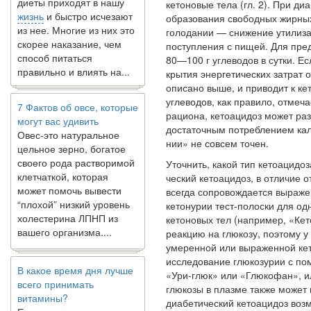
жизнь
и быстро исчезают
кетоновые тела (гл. 2). При д
из нее. Многие из них это
образования сво­бодных жирных
скорее наказание, чем
голодании — снижение утилизац
способ питаться
поступления с пищей. Для пре
правильно и влиять на...
80—100 г углеводов в сутки. Ес
крытия энергетических затрат 
описано выше, и приводит к ке
7 Фактов об овсе, которые
углеводов, как правило, отме
могут вас удивить
рациона, кетоацидоз может раз
Овес-это натуральное
достаточным потреблением кал
цельное зерно, богатое
нии» не совсем точен.
своего рода растворимой
клетчаткой, которая
Уточнить, какой тип кетоацидоз
может помочь вывести
ческий кетоацидоз, в отличие о
“плохой” низкий уровень
всегда сопровождается выраже
холестерина ЛПНП из
кетонурии тест-полоски для од
вашего организма....
кетоновых тел (напри­мер, «Ке
реакцию на глюкозу, поэто­му 
умеренной или выраженной ке
В какое время дня лучше
ис­следование глюкозурии с по
всего принимать
«Ури-глюк» или «Глюкофан», и
витамины?
глюкозы в плазме также может п
Если вы принимаете
диабетический кетоацидоз воз