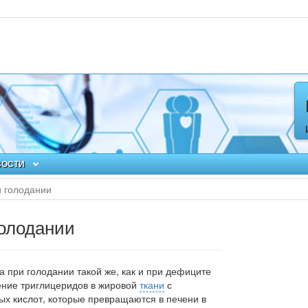
ВОСТИ
и голодании
голодании
 при го­лодании такой же,
как и при дефиците
ение тригли­церидов в жировой
ткани
с
х кислот, которые пре­вращаются в печени в