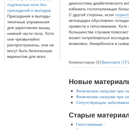
диагностика диабетического ке
приседаний и выпадов
избежать гос­питализации боль
Приседания и выпады-
С другой сторо­ны, если
тошнот
типичные упражнения
кетоацидоз обу­словлен голода
для укрепления мышц
привести к гипо­гликемии. Хотя
нижней части тела. Хотя
большинстве случаев помогает 
они чрезвычайно
может потребоваться иссле­дов
распространены, они не
возможно, бикарбоната в сывор
могут быть безопасным
вариантом для всех.
Некоторые...
Комментарии (0)
Вконтакте (
)
F
Создана программа
предсказывающая смерть
Новые материал
человека с точностью
90%
Физические нагрузки при с
Физические нагрузки при с
Сопутствующие заболевани
Старые материа
Гипогликемия -