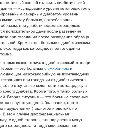
о­лее точный способ отличить диабетиче­ский
ода­ния — исследование уровня кетоновых тел в
ейрован­ным сахарным диабетом уровень
до выше, чем у боль­ных, потребляющих
м образом, при диабетическом кетоацидозе
тся положительной даже после разве­дения
идозе при голодании после разведения образца
ательной. Кроме того, больные с диабетическим
плохо, тогда как кетоацидоз при голодании
птомно.
которых важно отличать диабетический кетоаци­
. Первая — это больные
с ожирением
и
облюдающие низкокало­рийную низкоуглеводную
ь кетоацидоз при голода-ии от диабетического
дно: по отсутствию склон-ости к кетоацидозу в
харного диабета. Кроме того, у таких больных
ой. Вторая ситуация — это больные сахарным
е­ется сопутствующее заболевание, проте­
 наруше­ниями (тошнотой и рвотой), не
. В этом случае диф­ференциальная
ьку, с одной стороны, эти наруше­ния могут
его кетоацидоза, и тогда своевременная