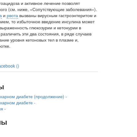
тоацидоза и активное лечение позволят
ного (см. ниже, «Сопут­ствующие заболевания»).
а
и
рвота
вызваны вирус­ным гастроэнтеритом и
нием, то избыточное вве­дение инсулина может
 выраженность глюкозу­рии и кетонурии в
различить эти два состояния, в ряде случаев
ание уровня кетоновых тел в плазме и,
отке.
acebook (
)
ы
ахарном диабете (продолжение) -
ахарном диабете -
я -
лы