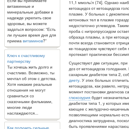
витаминные и
11,1 ммоль/л (74]. Однако наиб
минеральные добавки в
кетоацидоз от кетоацидоза гол
надежде укрепить свое
плазме. У больных с декомпен
здоровье, вы можете
кетоно­вых тел в плазме гораз
задаться вопросом: “Есть
недостаточно углево­дов. Таки
ли лучшее время дня для
проба с нитропруссидом ос­тае
приема
витаминов
?”
образца плазмы, а при кетоац
почти всегда становится отриц
ке-тоацидозом чувствуют себя 
Ключ к счастливому
протекает практически бессим
партнерству
Ты хочешь жить долго и
Существуют две ситуации, при 
счастливо. Возможно, ты
доз от кетоацидоза голодания
мечтал об этом с детства.
сахарным диа­бетом типа 2, с
Хотя никакие реальные
диету
. У этих больных отличит
отношения не могут
кетоацидоза, как равило, нетру
сравниться со
момент постановки диагноза са
сказочными фильмами,
глюкозурия
будет незначительн
многие люди
диабетом типа 1, у которых им
наслаждаются...
кающее с желудочно-кишечными
позволяю­щими нормально есть
диагностика затруднена, поскол
Как получить сильные,
быть проявлениями нарастаю­щ
подтянутые ноги без