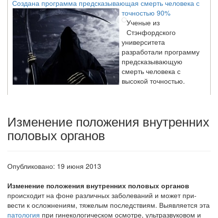
точностью 90%
Ученые из
Стэнфордского
университета
разработали программу
предсказывающую
смерть человека с
высокой точностью.
Зарплата врачей в 2018 году превысит средний доход
Изменение положения внутренних
россиян в два раза
половых органов
Глава Минздрава РФ
Вероника Скворцова
опровергла
сообщение о падении
Опубликовано: 19 июня 2013
доходов медицинских
работников в
Изменение положения внутренних половых органов
ближайшие годы. Она
происходит на фоне различных заболеваний и может при­
заявила об этом на
вести к осложнениям, тяжелым последствиям. Выявляет­ся эта
встрече с журналистами ведущих...
патология
при гинекологическом осмотре, ультра­звуковом и