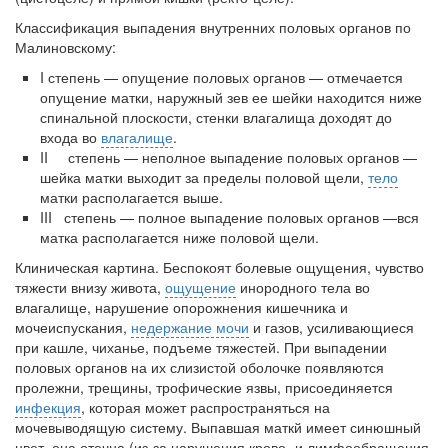
Классификация выпадения внутренних половых ор­ганов по
Малиновскому:
I степень — опущение половых органов — отмечает­ся
опущение матки, наружный зев ее шейки находится ниже
спинальной плоскости, стенки влагалища доходят до
входа во
влагалище
.
II степень — неполное выпадение половых органов —
шейка матки выходит за пределы половой щели,
тело
матки располагается выше.
III степень — полное выпадение половых органов —вся
матка располагается ниже половой щели.
Клиническая картина. Беспокоят болевые ощущения, чувство
тяжести внизу живота,
ощущение
инородного тела во
влагалище, нарушение опорожнения кишечника и
мочеиспускания,
недержание мочи
и газов, усиливающиеся
при кашле, чиханье, подъеме тяжестей. При выпадении
половых органов на их слизистой оболочке появляются
пролежни, трещины, трофические язвы, присоединяется
инфекция
, которая может распространяться на
мочевыводящую систему. Выпавшая маткй имеет синюшный
цвет, она отечна (из-за нарушения крово- и лимфообращения,