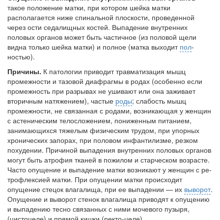
больничной палате
такое положение матки, при котором шейка матки
бесплатно, в течении всего срока лечения...
располагается ниже спинальной плоскости, проведенной
через ости седалищных костей. Выпадение внутренних
половых органов может быть частичное (из половой щели
видна только шейка матки) и полное (матка выходит
пол
­
ностью).
Причины.
К патологии приводит травматизация мышц
промежности и тазовой диафрагмы в родах (осо­бенно если
промежность при разрывах не ушивают или она заживает
вторичным натяжением), частые
роды
; слабость мышц
промежности, не связанная с родами, возникающая у женщин
с астеническим телосложением, пониженным питанием,
занимающихся тяжелым физи­ческим трудом, при упорных
хронических запорах, при половом инфантилизме, резком
похудении. Причиной выпадения внутренних половых органов
могут быть атрофия тканей в пожилом и старческом возрасте.
Часто опущение и выпадение матки возникают у женщин с ре­
трофлексией матки. При опущении матки происходит
опущение стецок влагалища, при ее выпадении — их
выворот
.
Опущение и выворот стенок влагалища приво­дят к опущению
и выпадению тесно связанных с ними мочевого пузыря,
(цистоцеле) и прямой кишки (ректо-целе).