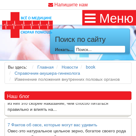
Напишите нам
Меню
Поиск по сайту
Как я заболел во время локдауна?
Это странная ситуация: вы соблюдали все меры
Искать...
предосторожности COVID-19 (вы почти все время дома),
но, тем не менее, вы каким-то образом простудились. Вы
можете задаться...
Вы здесь:
Главная
Новости
book
Справочник-акушера-гинеколога
Изменение положения внутренних половых органов
5 причин обратить внимание на средиземноморскую диету
Как
диетолог
, я вижу, что многие причудливые диеты
приходят в нашу
жизнь
и быстро исчезают из нее. Многие
Наш блог
из них это скорее наказание, чем способ питаться
правильно и влиять на...
7 Фактов об овсе, которые могут вас удивить
Овес-это натуральное цельное зерно, богатое своего рода
растворимой клетчаткой, которая может помочь вывести