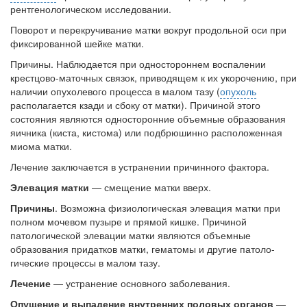
рентгенологическом исследовании.
Местная анестезия развивает кардиотоксичность
Поворот и перекручивание матки вокруг продоль­ной оси при
Федеральная служба по
фиксированной шейке матки.
надзору в сфере
здравоохранения озвучила
Причины. Наблюдается при одностороннем воспале­нии
тревожную статистику. Она
крестцово-маточных связок, приводящем к их укоро­чению, при
касаются увеличения риска
наличии опухолевого процесса в малом тазу (
опухоль
острой кардиотоксичности и
располагается кзади и сбоку от матки). Причи­ной этого
роста сопутствующих
состояния являются односторонние объемные образования
осложнений от...
яичника (киста, кистома) или подбрюшинно расположенная
миома матки.
Лечение заключается в устранении причинного фактора.
Закон о праве родителей находиться с детьми в
Элевация матки
— смещение матки вверх.
реанимации внесен в Госдуму
Причины
. Возможна физиологическая элевация мат­ки при
Соответствующий
полном мочевом пузыре и прямой кишке. Причи­ной
законопроект внесен в
патологической элевации матки являются объемные
палату на
образования придатков матки, гематомы и другие патоло­
рассмотрение. Суть его
гические процессы в малом тазу.
заключается в
Лечение
— устранение основного заболевания.
нахождении одного из
родителей в
Опущение и выпадение внутренних половых орга­нов
—