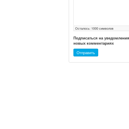
Осталось:
1000
символов
Ученые из
Подписаться на уведомления
Стэнфордского
новых комментариях
университета
Отправить
разработали программу
предсказывающую
смерть человека с
высокой точностью.
Зарплата врачей в 2018
году превысит средний
доход россиян в два раза
© 2010 - 2021 / 03-Ektb.ru
Сайт о 