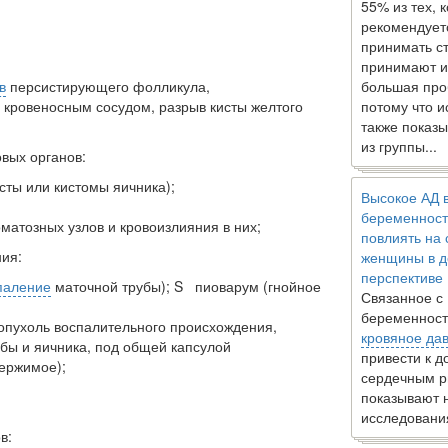
55% из тех, 
рекомендует
принимать с
принимают и
в
персистирующего фол­ликула,
большая про
 кровеносным сосудом, разрыв кисты желтого
потому что 
также показы
из группы...
вых органов:
сты или кистомы яич­ника);
Высокое АД 
беременност
матозных узлов и крово­излияния в них;
повлиять на
ия:
женщины в д
перспективе
паление
маточной трубы); S пиоварум (гнойное
Связанное с
беременност
опухоль воспалительного происхождения,
кровяное да
бы и яичника, под общей капсулой
привести к 
ержимое);
сердечным р
показывают 
исследовани
в: