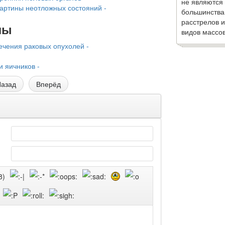
не являются
артины неотложных состояний -
большинства
расстрелов и
лы
видов массов
ечения раковых опухолей -
 яичников -
азад
Вперёд