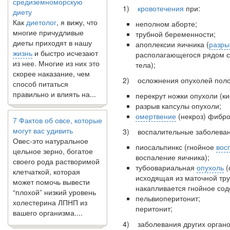
диету
1)
кровотечения
при:
Как
диетолог
, я вижу, что
неполном аборте;
многие причудливые
трубной беременности;
диеты приходят в нашу
апоплексии яичника (
разры
жизнь
и быстро исчезают
располагающегося рядом с
из нее. Многие из них это
тела);
скорее наказание, чем
способ питаться
2) осложнения опухолей поло
правильно и влиять на...
перекрут ножки опухоли (ки
разрыв капсулы опухоли;
7 Фактов об овсе, которые
омертвение
(некроз) фибро
могут вас удивить
3) воспалительные заболеван
Овес-это натуральное
цельное зерно, богатое
пиосальпинкс (гнойное
вос
своего рода растворимой
воспаление яичника);
клетчаткой, которая
тубоовариальная
опухоль
(
может помочь вывести
исходящая из маточной тру
“плохой” низкий уровень
накапливается гнойное сод
холестерина ЛПНП из
пельвиоперитонит;
вашего организма....
перитонит;
4) заболевания других органо