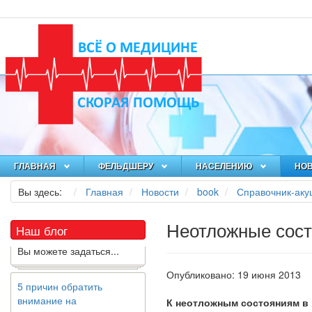
Как я заболел во время
локдауна?
Это странная ситуация:
вы соблюдали все меры
ГЛАВНАЯ
ФЕЛЬДШЕРУ
НАСЕЛЕНИЮ
НО
предосторожности
COVID-19 (вы почти все
Вы здесь:
Главная
Новости
book
Справочник-аку
время дома), но, тем не
менее, вы каким-то
Неотложные сос
образом простудились.
Наш блог
Вы можете задаться...
Опубликовано: 19 июня 2013
5 причин обратить
внимание на
К неотложным состояниям в 
средиземноморскую