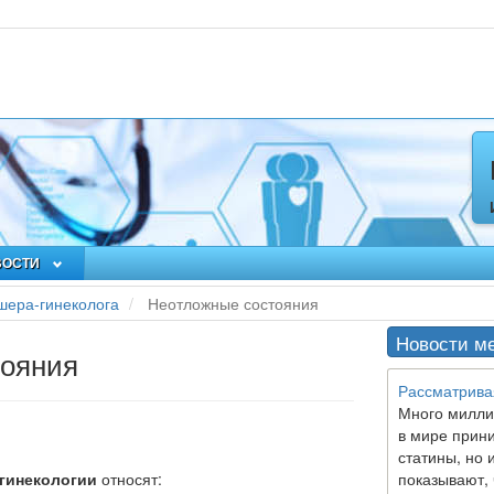
ВОСТИ
шера-гинеколога
Неотложные состояния
Новости м
тояния
Рассматрива
Много милли
в мире прин
статины, но 
гинекологии
относят:
показывают, 