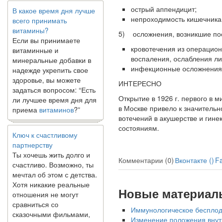
В какое время дня лучше
острый аппендицит;
всего принимать
непроходимость кишечника 
витамины?
Если вы принимаете
5) осложнения, возникшие по
витаминные и
кровотечения из операцио
минеральные добавки в
воспаления, ослабления лиг
надежде укрепить свое
инфекционные осложнения 
здоровье, вы можете
задаться вопросом: “Есть
ИНТЕРЕСНО
ли лучшее время дня для
Открытие в 1926 г. первого в м
приема
витаминов
?”
в Москве привело к зна­чител
вотечений в акушерстве и гин
Ключ к счастливому
состояниям.
партнерству
Ты хочешь жить долго и
счастливо. Возможно, ты
Комментарии (0)
Вконтакте (
)
F
мечтал об этом с детства.
Хотя никакие реальные
отношения не могут
Новые материал
сравниться со
сказочными фильмами,
Иммунологическое бесплод
многие люди
Изменение положения внут