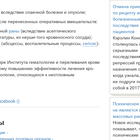
Отмена прие
вследствие спаечной бо­лезни и опухоли;
по рецепту 
болезненны
сле перенесенных оперативных вмешательств:
последствия
нной
раны
(вследствие асептического
пациентов
атуры, из неуши-того кровеносного сосуда);
Кэролин Кон
(абсцессы, воспалитель­ные процессы,
сепсис
).
столкнулась 
серьезными
последствия
ире Института гема­тологии и переливания крови
репрессий п
ьному повышению эффективности лечения кро­
назначения 
екологии, относящихся к неотложным
когда узнала
ее подруги п
собой в 2017
acebook (
)
Психическое
не является
массовых ра
ы
Новое иссле
показывает, 
ие -
психические
ренних половых органов -