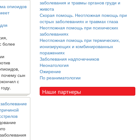
заболевания и травмы органов груди и
ма опиоидов
живота
имеет
Скорая помощь. Неотложная помощь при
е
острых заболеваниях и травмах глаза
 для
Неотложная помощь при психических
заболеваниях
сия,
Неотложная помощь при термических,
с более
ионизирующих и комбинированных
поражениях
ми
Заболевания надпочечников
ротив
Неонатология
опиоидов,
Ожирение
, почему сын
По реаниматологии
окончил с
 году.
Наши партнеры
 заболевание
 причиной
сстрелов
дование
что
 заболевания