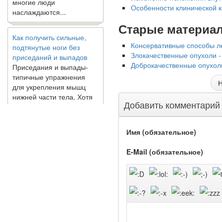
наслаждаются...
Особенности клинической к
Старые материа
Как получить сильные,
подтянутые ноги без
Консервативные способы л
приседаний и выпадов
Злокачественные опухоли -
Приседания и выпады-
Доброкачественные опухоли
типичные упражнения
для укрепления мышц
Н
нижней части тела. Хотя
они чрезвычайно
Добавить комментарий
распространены, они не
могут быть безопасным
вариантом для всех.
Имя (обязательное)
Некоторые...
E-Mail (обязательное)
Создана программа
предсказывающая смерть
человека с точностью
90%