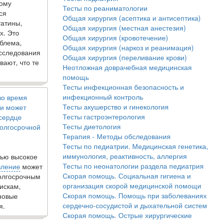
кому
Тесты по реаниматологии
ся
Общая хирургия (асептика и антисептика)
татины,
Общая хирургия (местная анестезия)
х. Это
Общая хирургия (кровотечение)
блема,
Общая хирургия (наркоз и реанимация)
исследования
Общая хирургия (переливание крови)
вают, что те
Неотложная доврачебная медицинская
помощь
Тесты инфекционная безопасность и
инфекционный контроль
во время
Тесты акушерство и гинекология
и может
Тесты гастроэнтерология
 сердце
Тесты диетология
олгосрочной
Терапия - Методы обследования
Тесты по педиатрии. Медицинская генетика,
иммунология, реактивность, аллергия
ью высокое
Тесты по неонатологии раздела педиатрия
вление
может
Скорая помощь. Социальная гигиена и
долгосрочным
организация скорой медицинской помощи
искам,
Скорая помощь. Помощь при заболеваниях
новые
сердечно-сосудистой и дыхательной систем
я.
Скорая помощь. Острые хирургические