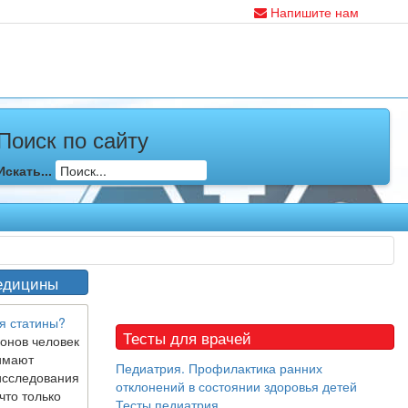
Напишите нам
Поиск по сайту
Искать...
едицины
я статины?
Тесты для врачей
онов человек
имают
Педиатрия. Профилактика ранних
исследования
отклонений в состоянии здоровья детей
что только
Тесты педиатрия