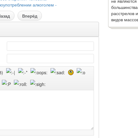
не являются
лоупотреблении алкоголем -
большинства
расстрелов и
азад
Вперёд
видов массов