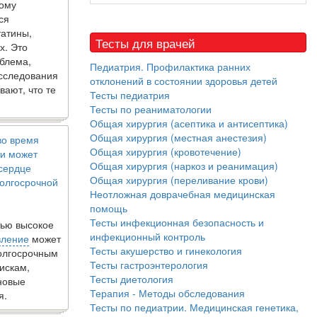
кому
ся
татины,
Тесты для врачей
х. Это
блема,
Педиатрия. Профилактика ранних
исследования
отклонений в состоянии здоровья детей
вают, что те
Тесты педиатрия
Тесты по реаниматологии
Общая хирургия (асептика и антисептика)
Общая хирургия (местная анестезия)
во время
Общая хирургия (кровотечение)
и может
Общая хирургия (наркоз и реанимация)
 сердце
Общая хирургия (переливание крови)
олгосрочной
Неотложная доврачебная медицинская
помощь
Тесты инфекционная безопасность и
ью высокое
инфекционный контроль
вление
может
Тесты акушерство и гинекология
долгосрочным
Тесты гастроэнтерология
искам,
Тесты диетология
новые
Терапия - Методы обследования
я.
Тесты по педиатрии. Медицинская генетика,