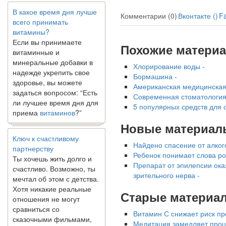
В какое время дня лучше
всего принимать
Комментарии (0)
Вконтакте (
)
F
витамины?
Если вы принимаете
витаминные и
Похожие матери
минеральные добавки в
надежде укрепить свое
Хлорирование воды -
здоровье, вы можете
Бормашина -
задаться вопросом: “Есть
Американская медицинская
ли лучшее время дня для
Современная стоматология
приема
витаминов
?”
5 популярных средств для 
Новые материал
Ключ к счастливому
партнерству
Найдено спасение от алког
Ты хочешь жить долго и
Ребенок понимает слова ро
счастливо. Возможно, ты
Препарат от эпилепсии ок
мечтал об этом с детства.
зрительного нерва -
Хотя никакие реальные
отношения не могут
Старые материа
сравниться со
сказочными фильмами,
Витамин С снижает риск пр
многие люди
Медитация замедляет проце