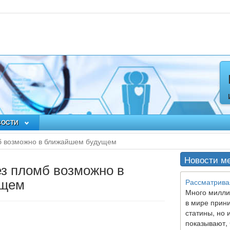
ВОСТИ
мб возможно в ближайшем будущем
Новости м
ез пломб возможно в
ущем
Рассматрива
Много милли
в мире прин
статины, но 
показывают, 