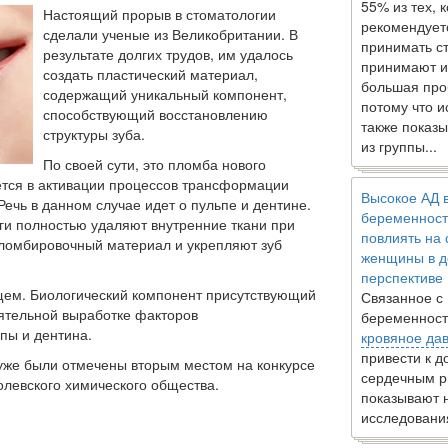
55% из тех, 
Настоящий прорыв в стоматологии
рекомендует
сделали ученые из Великобритании. В
принимать с
результате долгих трудов, им удалось
принимают и
создать пластический материал,
большая про
содержащий уникальный компонент,
потому что 
способствующий восстановлению
также показы
структуры зуба.
из группы...
По своей сути, это пломба нового
ется в активации процессов трансформации
Высокое АД 
Речь в данном случае идет о пульпе и дентине.
беременност
ги полностью удаляют внутренние ткани при
повлиять на
пломбировочный материал и укрепляют зуб
женщины в д
перспективе
щем. Биологический компонент присутствующий
Связанное с
ятельной выработке факторов
беременност
пы и дентина.
кровяное да
привести к 
уже были отмечены вторым местом на конкурсе
сердечным р
олевского химического общества.
показывают 
исследовани