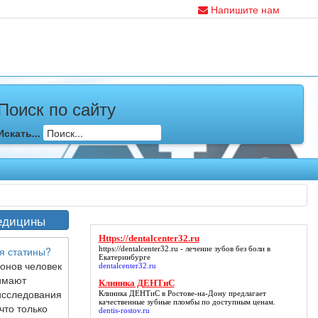
Напишите нам
Поиск по сайту
Искать...
едицины
Https://dentalcenter32.ru
https://dentalcenter32.ru
- лечение зубов без боли в
я статины?
Екатеринбурге
онов человек
dentalcenter32.ru
имают
Клиника ДЕНТиС
исследования
Клиника ДЕНТиС
в Ростове-на-Дону предлагает
качественные зубные пломбы по доступным ценам.
что только
dentis-rostov.ru