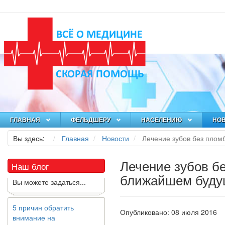
Как я заболел во время
локдауна?
Это странная ситуация:
вы соблюдали все меры
ГЛАВНАЯ
ФЕЛЬДШЕРУ
НАСЕЛЕНИЮ
НО
предосторожности
COVID-19 (вы почти все
Вы здесь:
Главная
Новости
Лечение зубов без пло
время дома), но, тем не
менее, вы каким-то
Лечение зубов б
образом простудились.
Наш блог
Вы можете задаться...
ближайшем буд
5 причин обратить
внимание на
Опубликовано: 08 июля 2016
средиземноморскую