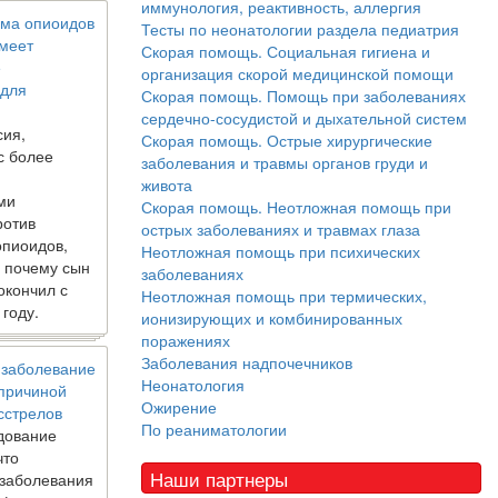
иммунология, реактивность, аллергия
ма опиоидов
Тесты по неонатологии раздела педиатрия
имеет
Скорая помощь. Социальная гигиена и
е
организация скорой медицинской помощи
 для
Скорая помощь. Помощь при заболеваниях
сердечно-сосудистой и дыхательной систем
сия,
Скорая помощь. Острые хирургические
с более
заболевания и травмы органов груди и
живота
ми
Скорая помощь. Неотложная помощь при
ротив
острых заболеваниях и травмах глаза
опиоидов,
Неотложная помощь при психических
, почему сын
заболеваниях
окончил с
Неотложная помощь при термических,
 году.
ионизирующих и комбинированных
поражениях
Заболевания надпочечников
 заболевание
Неонатология
 причиной
Ожирение
сстрелов
По реаниматологии
дование
что
Наши партнеры
 заболевания