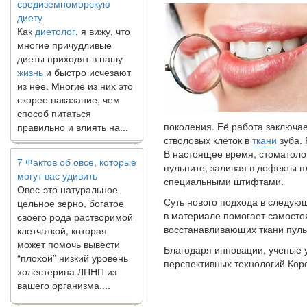
диету
Как
диетолог
, я вижу, что
многие причудливые
диеты приходят в нашу
жизнь
и быстро исчезают
из нее. Многие из них это
скорее наказание, чем
способ питаться
правильно и влиять на...
поколения. Её работа заключа
стволовых клеток в
ткани
зуба. 
7 Фактов об овсе, которые
В настоящее время, стоматоло
могут вас удивить
пульпите, заливая в дефекты 
Овес-это натуральное
специальными штифтами.
цельное зерно, богатое
Суть нового подхода в следую
своего рода растворимой
в материале помогает самосто
клетчаткой, которая
восстанавливающих ткани пуль
может помочь вывести
“плохой” низкий уровень
Благодаря инновации, ученые 
холестерина ЛПНП из
перспективных технологий Кор
вашего организма....