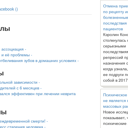
Отмена прие
acebook (
)
по рецепту 
болезненны
последствия
алы
пациентов
Кэролин Кон
столкнулась 
серьезными
 ассоциация -
последствия
 и её проблемы -
репрессий п
отбеливания зубов в домашних условиях -
назначения 
когда узнала
ы
ее подруги п
собой в 2017
ольной зависимости -
дителей с 6 месяцев -
азался эффективен при лечении неврита
Психическое
не является
массовых ра
лы
Новое иссле
показывает, 
еждевременной смерти! -
психические
сс старения человека -