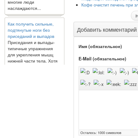
наслаждаются...
Кофе очистит печень при з
Н
Как получить сильные,
подтянутые ноги без
Добавить комментарий
приседаний и выпадов
Приседания и выпады-
типичные упражнения
Имя (обязательное)
для укрепления мышц
нижней части тела. Хотя
E-Mail (обязательное)
они чрезвычайно
распространены, они не
могут быть безопасным
вариантом для всех.
Некоторые...
Создана программа
предсказывающая смерть
человека с точностью
90%
Осталось:
1000
символов