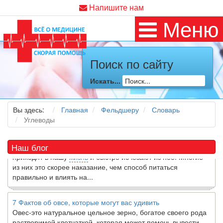
Напишите нам
Меню
Поиск по сайту
Как я заболел во время локдауна?
Это странная ситуация: вы соблюдали все меры
Искать...
предосторожности COVID-19 (вы почти все время дома),
но, тем не менее, вы каким-то образом простудились. Вы
можете задаться...
Вы здесь:
Главная
Фельдшеру
Словарь
Углеводы
5 причин обратить внимание на средиземноморскую диету
Как
диетолог
, я вижу, что многие причудливые диеты
Наш блог
приходят в нашу
жизнь
и быстро исчезают из нее. Многие
из них это скорее наказание, чем способ питаться
правильно и влиять на...
7 Фактов об овсе, которые могут вас удивить
Овес-это натуральное цельное зерно, богатое своего рода
растворимой клетчаткой, которая может помочь вывести