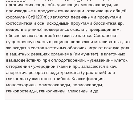
органических соед., объединяющих моносахариды, их
Местная анестезия развивает кардиотоксичность
производные и продукты конденсации, отвечающих общей
Федеральная служба по
формуле (Ст(Н20)п); являются первичными продуктами
надзору в сфере
фотосинтеза и осн. исходными проуктами биосинтеза др.
здравоохранения озвучила
веществ в р-ниях; подвергаясь окислит, превращениям,
тревожную статистику. Она
обеспечивают энергией все живые клетки. Составляют
касаются увеличения риска
существенную часть в рационе человека и мн. животных, так
острой кардиотоксичности и
же входят в состав клеточных оболочек, играют важную роль
роста сопутствующих
в защитных реакциях организма (
иммунитет
), в клеточных
осложнений от...
взаимодействиях при оплодотворении, «узнавании» клеток,
отторжении чужеродной
ткани
и пр., запасаются в кач.
энергетич. резерва в виде крахмала (у растений) или
гликогена (у животных, грибов). Классификация:
Закон о праве родителей находиться с детьми в
моносахариды, олигосахариды, полисахариды;
реанимации внесен в Госдуму
гликопротеиды
,
гликолипиды
, гликозиды и др.
Соответствующий
законопроект внесен в
палату на
рассмотрение. Суть его
заключается в
нахождении одного из
родителей в