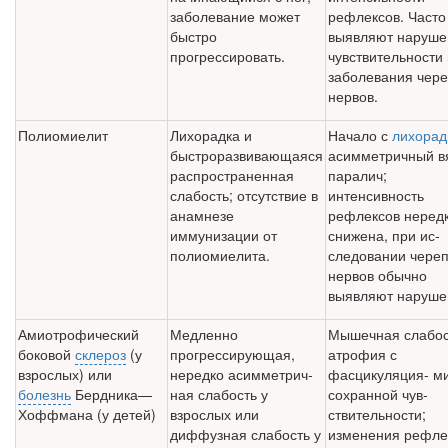
заболевание может
рефлексов. Часто
быстро
выявляют наруше
прогрессировать.
чув­ствительности
заболевания чер
нервов.
Полиомиелит
Лихорадка и
Начало с
лихорад
быстроразвивающаяся
асим­метричный 
распространен­ная
паралич;
слабость; отсутствие в
интенсивность
анамнезе
рефлексов неред
иммунизации от
снижена, при ис­
полиомиелита.
следовании чере
нервов обычно
выявляют наруше­
Амиотрофический
Медленно
Мышечная слабос
боковой
склероз
(у
прогрессирую­щая,
атрофия с
взрослых) или
нередко асимметрич­
фасцикуляция- м
болезнь
Бердника—
ная слабость у
сохранной чув­
Хоффмана (у детей)
взрослых или
ствительности;
диффузная слабость у
изменения рефле