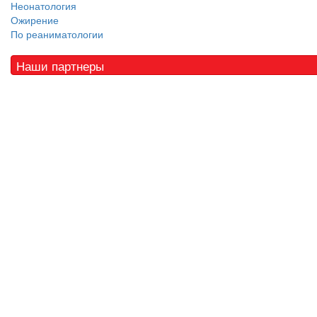
Неонатология
Ожирение
По реаниматологии
Наши партнеры
© 2010 - 2021 / 03-Ektb.ru
Сайт о медицине и скорой помощи
.
Все права защищены. При копировании материалов ссылка
обязательна.