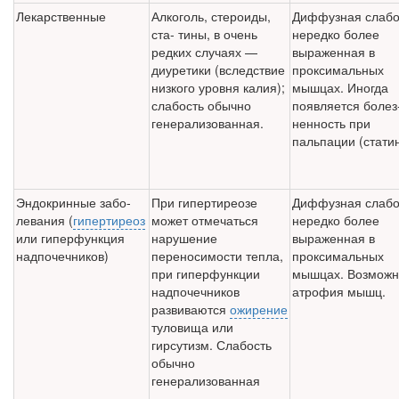
Лекарственные
Алкоголь, стероиды,
Диффузная слабо
ста- тины, в очень
нередко более
редких слу­чаях —
выраженная в
диуретики (вслед­ствие
проксимальных
низкого уровня калия);
мышцах. Иногда
слабость обычно
появляется болез
генерализованная.
ненность при
пальпации (стати
Эндокринные забо­
При гипертиреозе
Диффузная слабо
левания (
гипертиреоз
может отмечаться
нередко более
или гиперфунк­ция
нарушение
выраженная в
надпочечников)
переносимости тепла,
проксимальных
при гиперфункции
мышцах. Возможн
надпо­чечников
атрофия мышц.
развиваются
ожирение
туловища или
гирсутизм. Слабость
обычно
генерализованная