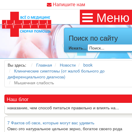
Напишите нам
Меню
Поиск по сайту
Искать...
Как я заболел во время локдауна?
Это странная ситуация: вы соблюдали все меры предосторожн
COVID-19 (вы почти все время дома), но, тем не менее, вы как
Вы здесь:
Главная
Новости
book
то образом простудились. Вы можете задаться...
Клинические симптомы (от жалоб больного до
диференциального диагноза)
Мышечная слабость
5 причин обратить внимание на средиземноморскую диету
Как
диетолог
, я вижу, что многие причудливые диеты приходят 
нашу
жизнь
и быстро исчезают из нее. Многие из них это скоре
Наш блог
наказание, чем способ питаться правильно и влиять на...
7 Фактов об овсе, которые могут вас удивить
Овес-это натуральное цельное зерно, богатое своего рода
растворимой клетчаткой, которая может помочь вывести “плохо