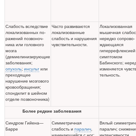
Слабость вследствие
Часто развиваются
Локализованная
локализованных по­
лока­лизованные
мышечная слабос
ражений позвоноч­
слабость и нарушения
нередко сопрово­
ника или головного
чувствитель­ности.
ждающаяся
мозга
гиперрефлекси­ей
(демиелинизирующие
симптомом
забо­левания;
Бабинского; нере
опухоль
;
инсульт
или
изменяется чувст
пре­ходящее
тельность.
нарушение мозгового
крово­обращения;
спонди­лит в шейном
отделе позвоночника)
Более редкие заболевания
Синдром Гийена—
Симметричная
Вялый симметри
Барре
слабость и
паралич
,
паралич; снижени
начинающийся с ног;
интен­сивности