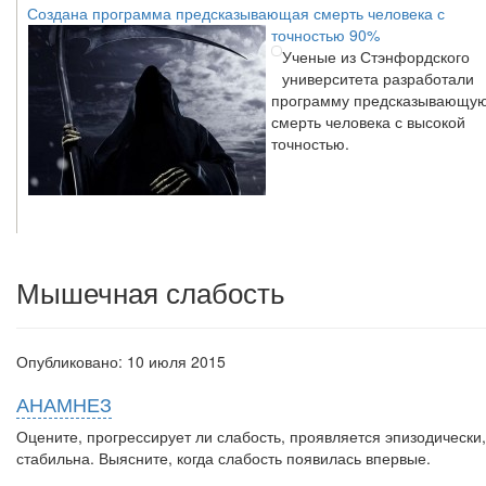
точностью 90%
Ученые из Стэнфордского
университета разработали
программу предсказывающу
смерть человека с высокой
точностью.
Зарплата врачей в 2018 году превысит средний доход россиян 
два раза
Мышечная слабость
Глава Минздрава РФ
Вероника Скворцова
опровергла сообщение о
падении доходов медицин
Опубликовано: 10 июля 2015
работников в ближайшие г
Она заявила об этом на
АНАМНЕЗ
встрече с журналистами
Оцените, про­грессирует ли слабость, проявляется эпизодически
ведущих...
стабильна. Выясните, когда слабость появилась впервые.