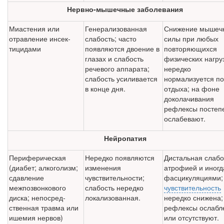
Нервно-мышечные заболевания
Миастения или
Генерализованная
Снижение мышеч
отравление инсек­
слабость; часто
силы при любых
тицидами
появляются двоение в
повторяющихся
глазах и сла­бость
физических нагруз
речевого аппарата;
нередко
слабость усиливается
нормализуется п
в конце дня.
отдыха; на фоне
доколачи­вания
рефлексы постеп
ослабевают.
Нейропатия
Периферическая
Нередко появляются
Дистальная слабо
(диабет; алкого­лизм;
изменения
атро­фией и иног
сдавление
чувствитель­ности;
фасцикуляциями;
межпозвонкового
слабость нередко
чувствительность
диска; непосред­
локализованная.
нередко снижена;
ственная травма или
рефлексы ослабл
ишемия нервов)
или отсутствуют.