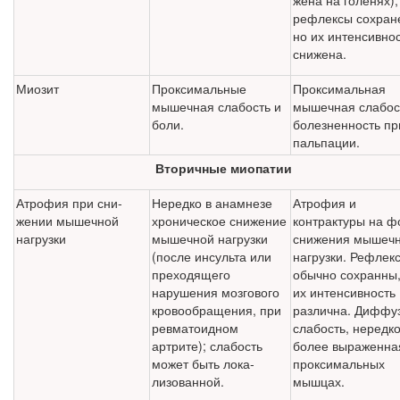
жена на голенях);
рефлексы сохран
но их интенсив­но
снижена.
Миозит
Проксимальные
Проксимальная
мышеч­ная слабость и
мышечная слабос
боли.
болезненность пр
пальпации.
Вторичные миопатии
Атрофия при сни­
Нередко в анамнезе
Атрофия и
жении мышечной
хрони­ческое снижение
контрактуры на ф
нагрузки
мы­шечной нагрузки
снижения мышеч
(после инсульта или
нагрузки. Рефлек
преходящего
обычно сохранны,
нарушения мозгового
их интенсив­ность
кровообращения, при
различна. Диффу
ревматоидном
слабость, нередк
артрите); слабость
более вы­раженна
может быть лока­
проксимальных
лизованной.
мышцах.