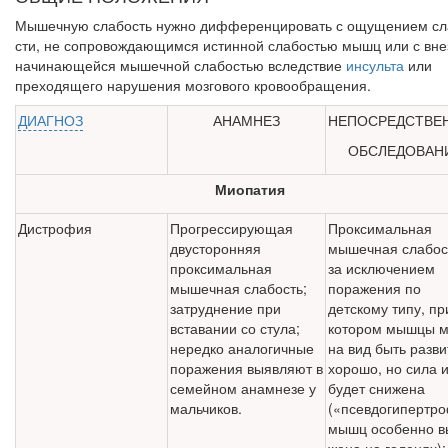
Мышечную слабость нужно дифференцировать с ощущением сл
сти, не сопровождающимся истинной слабостью мышц или с вне
начинающейся мышечной слабостью вследствие
инсульта
или
преходящего нарушения мозгового кровообращения.
ДИАГНОЗ
АНАМНЕЗ
НЕПОСРЕДСТВЕ
ОБСЛЕДОВАН
Миопатия
Дистрофия
Прогрессирующая
Проксимальная
двусторонняя
мышечная слабос
проксимальная
за исключением
мышечная слабость;
поражения по
за­труднение при
детскому типу, пр
вставании со стула;
котором мышцы м
нередко анало­гичные
на вид быть разв
поражения выяв­ляют в
хорошо, но сила 
семейном анамнезе у
будет снижена
мальчиков.
(«псевдогипертро
мышц особенно в