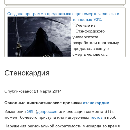
Создана программа предсказывающая смерть человека с
точностью 90%
Ученые из
Стэнфордского
университета
разработали программу
предсказывающую
смерть человека с
высокой точностью.
Стенокардия
Зарплата врачей в 2018 году превысит средний доход
россиян в два раза
Глава Минздрава РФ
Опубликовано: 21 марта 2014
Вероника Скворцова
опровергла
Основные диагностические признаки
стенокардии
сообщение о падении
Изменения
ЭКГ
(
депрессия
или элевация сегмента ST) в
доходов медицинских
момент бо­левого приступа или нагрузочных
тестов
и проб.
работников в
ближайшие годы. Она
Нарушения региональной сократимости миокарда во время
заявила об этом на