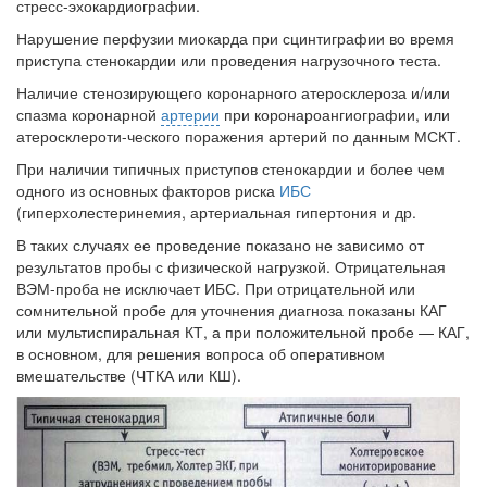
стресс-эхокардиографии.
встрече с журналистами ведущих...
Нарушение перфузии миокарда при сцинтиграфии во время
приступа стенокардии или проведения нагрузочного теста.
Местная анестезия развивает кардиотоксичность
Наличие стенозирующего коронарного атеросклероза и/или
Федеральная служба по
спазма коронарной
артерии
при коронароангиографии, или
надзору в сфере
атеросклероти-ческого поражения артерий по данным МСКТ.
здравоохранения озвучила
тревожную статистику. Она
При наличии типичных приступов стенокардии и более чем
касаются увеличения риска
одного из основных факторов риска
ИБС
острой кардиотоксичности и
(гиперхолестеринемия, артериальная ги­пертония и др.
роста сопутствующих
В таких случаях ее проведение показано не зависимо от
осложнений от...
результатов пробы с физической нагрузкой. Отрицательная
ВЭМ-проба не исключает ИБС. При отрицательной или
сомнительной пробе для уточнения диагноза показаны КАГ
Закон о праве родителей находиться с детьми в
или мультиспиральная КТ, а при положительной пробе — КАГ,
реанимации внесен в Госдуму
в основном, для решения вопроса об оперативном
Соответствующий
вмешательстве (ЧТКА или КШ).
законопроект внесен в
палату на
рассмотрение. Суть его
заключается в