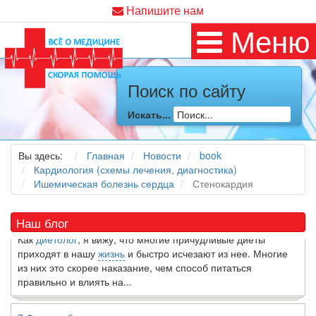
Напишите нам
Меню
Поиск по сайту
Искать...
Как я заболел во время локдауна?
Это странная ситуация: вы соблюдали все меры
предосторожности COVID-19 (вы почти все время дома),
Вы здесь:
Главная
Новости
book
но, тем не менее, вы каким-то образом простудились. Вы
Кардиология (схемы лечения, диагностика)
можете задаться...
Ишемическая болезнь сердца
Стенокардия
5 причин обратить внимание на средиземноморскую диету
Наш блог
Как
диетолог
, я вижу, что многие причудливые диеты
приходят в нашу
жизнь
и быстро исчезают из нее. Многие
из них это скорее наказание, чем способ питаться
правильно и влиять на...
7 Фактов об овсе, которые могут вас удивить