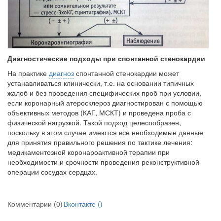
нахождении одного из
родителей в
больничной палате
бесплатно, в течении всего срока лечения...
Диагностические подходы при спонтанной стенокардии
На практике
диагноз
спонтанной стенокардии может
устанавливаться клинически, т.е. на основании типичных
жалоб и без проведения специ­фических проб при условии,
если коронарный атеросклероз диагности­рован с помощью
объективных методов (КАГ, МСКТ) и проведена проба с
физической нагрузкой. Такой подход целесообразен,
поскольку в этом случае имеются все необходимые данные
для принятия правильного ре­шения по тактике лечения:
медикаментозной коронароактивной терапии при
необходимости и срочности проведения реконструктивной
операции сосудах сердцах.
Комментарии (0)
Вконтакте (
)