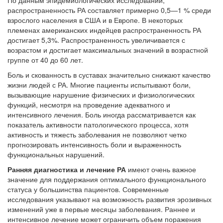
По данным эпидемиологических исследова­ний,
распространенность РА составляет при­мерно 0,5—1 % среди
взрослого населения в США и в Европе. В некоторых
племенах аме­риканских индейцев распространенность РА
достигает 5,3%. Распространенность увеличи­вается с
возрастом и достигает максимальных значений в возрастной
группе от 40 до 60 лет.
Боль и скованность в суставах значительно снижают качество
жизни людей с РА. Мно­гие пациенты испытывают боли,
вызывающие нарушение физических и физиологических
функций, несмотря на проведение адекватного и
интенсивного лечения. Боль иногда рассма­тривается как
показатель активности патоло­гического процесса, хотя
активность и тяжесть заболевания не позволяют четко
прогнози­ровать интенсивность боли и выраженность
функциональных нарушений.
Ранняя диагностика и лечение РА
имеют очень важное
значение для поддержания опти­мального функционального
статуса у большин­ства пациентов. Современные
исследования указывают на возможность развития эрозив­ных
изменений уже в первые месяцы заболе­вания. Раннее и
интенсивное лечение может ограничить объем поражения