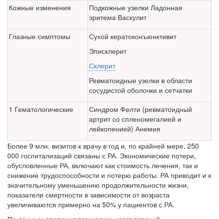
Кожные изменения
Подкожные узелки Ладонная
эритема Васкулит
Глазные симптомы
Сухой кератоконъюнктивит
Эписклерит
Склерит
Ревматоидные узелки в области
сосудистой оболочки и сетчатки
1 Гематологиче­ские
Синдром Фелти (ревматоидный
артрит со спленомегалией и
лейкопенией) Анемия
Более 9 млн. визитов к врачу в год и, по крайней мере, 250
000 госпитализаций связаны с РА. Экономические потери,
обусловленные РА, включают как стоимость лечения, так и
снижение трудоспособности и потерю работы. РА приводит и к
значительному уменьшению продолжительности жизни,
показатели смерт­ности в зависимости от возраста
увеличивают­ся примерно на 50% у пациентов с РА.