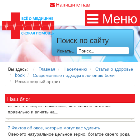
Напишите нам
Меню
Поиск по сайту
Как я заболел во время локдауна?
Это странная ситуация: вы соблюдали все меры
Искать...
предосторожности COVID-19 (вы почти все время дома),
но, тем не менее, вы каким-то образом простудились. Вы
можете задаться...
Вы здесь:
Главная
Населению
Статьи о здоровье
book
Современные подходы к лечению боли
Ревматоидный артрит
5 причин обратить внимание на средиземноморскую диету
Как
диетолог
, я вижу, что многие причудливые диеты
приходят в нашу
жизнь
и быстро исчезают из нее. Многие
Наш блог
из них это скорее наказание, чем способ питаться
правильно и влиять на...
7 Фактов об овсе, которые могут вас удивить
Овес-это натуральное цельное зерно, богатое своего рода
растворимой клетчаткой, которая может помочь вывести