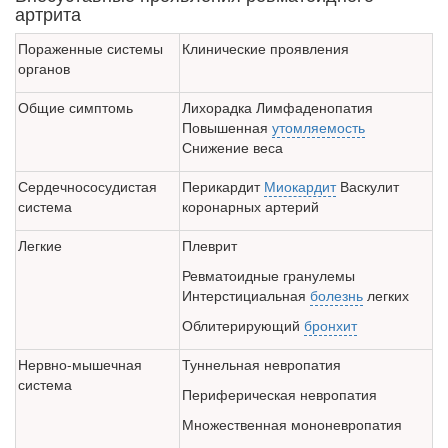
больничной палате
артрита
бесплатно, в течении всего срока лечения...
Пораженные системы
Клинические проявления
органов
Общие симптомь
Лихорадка Лимфаденопатия
Повышенная
утомляемость
Снижение веса
Сердечно­сосудистая
Перикардит
Миокардит
Васкулит
система
коронарных артерий
Легкие
Плеврит
Ревматоидные гранулемы
Интерстициальная
болезнь
легких
Облитерирующий
бронхит
Нервно-мышечная
Туннельная невропатия
система
Периферическая невропатия
Множественная мононевропатия