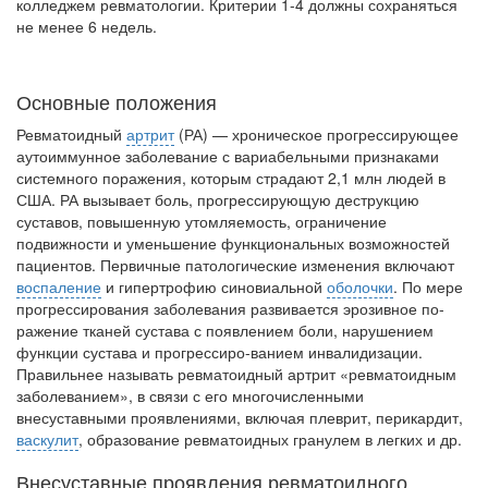
колледжем ревматологии. Критерии 1-4 должны сохраняться
не менее 6 недель.
Местная анестезия развивает кардиотоксичность
Федеральная служба по
надзору в сфере
здравоохранения озвучила
Основные положения
тревожную статистику. Она
Ревматоидный
артрит
(РА) — хроническое прогрессирующее
касаются увеличения риска
аутоиммунное заболевание с вариабельными признаками
острой кардиотоксичности и
системного по­ражения, которым страдают 2,1 млн людей в
роста сопутствующих
США. РА вызывает боль, прогрессирующую деструкцию
осложнений от...
суставов, повышенную утомляе­мость, ограничение
подвижности и уменьше­ние функциональных возможностей
пациен­тов. Первичные патологические изменения включают
Закон о праве родителей находиться с детьми в
воспаление
и гипертрофию сино­виальной
оболочки
. По мере
реанимации внесен в Госдуму
прогрессирова­ния заболевания развивается эрозивное по­
Соответствующий
ражение тканей сустава с появлением боли, нарушением
функции сустава и прогрессиро-ванием инвалидизации.
законопроект внесен в
Правильнее называть ревматоидный артрит «ревматоидным
палату на
заболе­ванием», в связи с его многочисленными
рассмотрение. Суть его
внесуставными проявлениями, включая плеврит, перикардит,
заключается в
васкулит
, образование ревматоид­ных гранулем в легких и др.
нахождении одного из
родителей в
Внесуставные проявления ревматоидного