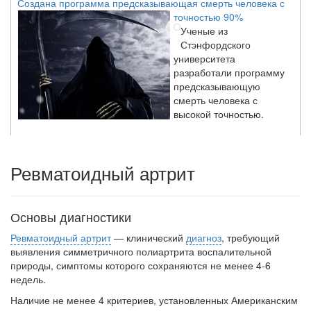
точностью 90%
Ученые из
Стэнфордского
университета
разработали программу
предсказывающую
смерть человека с
высокой точностью.
Зарплата врачей в 2018 году превысит средний доход
Ревматоидный артрит
россиян в два раза
Глава Минздрава РФ
Вероника Скворцова
опровергла
Основы диагностики
сообщение о падении
Ревматоидный артрит
— клинический
диагноз
, требующий
доходов медицинских
выявления симме­тричного полиартрита воспалительной
работников в
природы, симптомы которого сохраня­ются не менее 4-6
ближайшие годы. Она
недель.
заявила об этом на
встрече с журналистами ведущих...
Наличие не менее 4 критериев, уста­новленных Американским