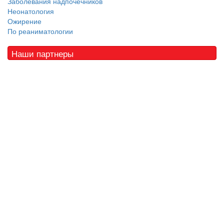
Заболевания надпочечников
Неонатология
Ожирение
По реаниматологии
Наши партнеры
© 2010 - 2021 / 03-Ektb.ru
Сайт о медицине и скорой помощи
.
Все права защищены. При копировании материалов ссылка
обязательна.