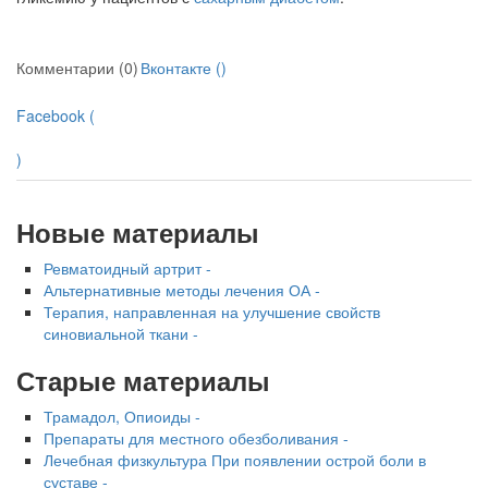
нахождении одного из
родителей в
больничной палате
Комментарии (0)
Вконтакте (
)
бесплатно, в течении всего срока лечения...
Facebook (
)
Новые материалы
Ревматоидный артрит -
Альтернативные методы лечения ОА -
Терапия, направленная на улучшение свойств
синовиальной ткани -
Старые материалы
Трамадол, Опиоиды -
Препараты для местного обезболивания -
Лечебная физкультура При появлении острой боли в
суставе -