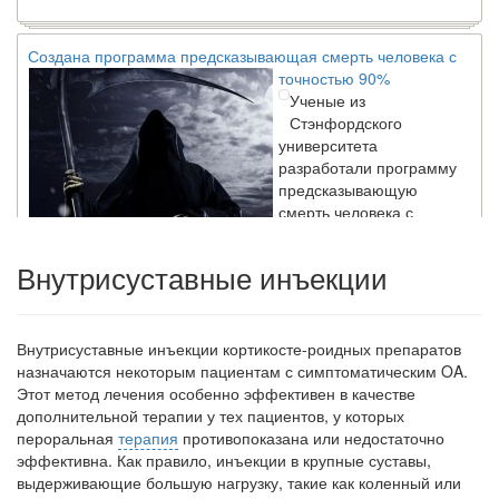
Создана программа предсказывающая смерть человека с
точностью 90%
Ученые из
Стэнфордского
университета
разработали программу
предсказывающую
смерть человека с
высокой точностью.
Внутрисуставные инъекции
Зарплата врачей в 2018 году превысит средний доход
россиян в два раза
Внутрисуставные инъекции кортикосте-роидных препаратов
Глава Минздрава РФ
назначаются некоторым пациентам с симптоматическим OA.
Вероника Скворцова
Этот ме­тод лечения особенно эффективен в качестве
опровергла
дополнительной терапии у тех пациентов, у ко­торых
сообщение о падении
пероральная
терапия
противопоказана или недостаточно
доходов медицинских
эффективна. Как правило, инъекции в крупные суставы,
работников в
выдерживающие большую нагрузку, такие как коленный или
ближайшие годы. Она