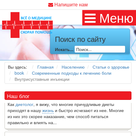
Напишите нам
Меню
Поиск по сайту
Искать...
Как я заболел во время локдауна?
Это странная ситуация: вы соблюдали все меры
Вы здесь:
Главная
Населению
Статьи о здоровье
предосторожности COVID-19 (вы почти все время дома),
book
Современные подходы к лечению боли
но, тем не менее, вы каким-то образом простудились. Вы
Внутрисуставные инъекции
можете задаться...
Наш блог
5 причин обратить внимание на средиземноморскую диету
Как
диетолог
, я вижу, что многие причудливые диеты
приходят в нашу
жизнь
и быстро исчезают из нее. Многие
из них это скорее наказание, чем способ питаться
правильно и влиять на...
7 Фактов об овсе, которые могут вас удивить