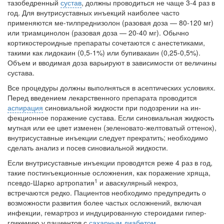
тазобедренный
сустав
, должны проводиться не чаще 3-4 раз в
заявила об этом на
год. Для внутрисуставных инъекций наиболее часто
встрече с журналистами ведущих...
применяются ме-тилпреднизолон (разовая доза — 80-120 мг)
или триамцинолон (разовая доза — 20-40 мг). Обычно
Местная анестезия развивает кардиотоксичность
кортикостероидные препараты соче­таются с анестетиками,
Федеральная служба по
такими как лидокаин (0,5-1%) или бупивакаин (0,25-0,5%).
надзору в сфере
Объ­ем и вводимая доза варьируют в зависимости от величины
здравоохранения озвучила
сустава.
тревожную статистику. Она
Все процедуры должны выполняться в асеп­тических условиях.
касаются увеличения риска
Перед введением лекар­ственного препарата проводится
острой кардиотоксичности и
аспирация
синовиальной жидкости при подозрении на ин­
роста сопутствующих
фекционное поражение сустава. Если синови­альная жидкость
осложнений от...
мутная или ее цвет изменен (зеленовато-желтоватый оттенок),
внутрису­ставные инъекции следует прекратить; необ­ходимо
сделать анализ и посев синовиальной жидкости.
Закон о праве родителей находиться с детьми в
Если внутрисуставные инъекции проводят­ся реже 4 раз в год,
реанимации внесен в Госдуму
такие постинъекционные осложнения, как поражение хряща,
Соответствующий
1
псевдо-Шарко артропатия
и аваскулярный некроз,
законопроект внесен в
встречаются редко. Пациентов необходимо предупредить о
палату на
возможности развития более частых осложнений, включая
рассмотрение. Суть его
инфекции, ге­мартроз и индуцированную стероидами гипер­
заключается в
гликемию у пациентов с
сахарным диабетом
.